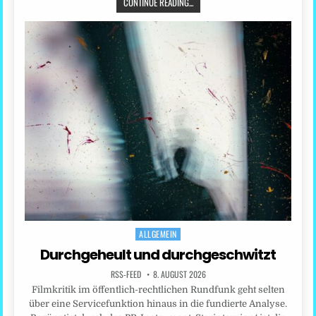
CONTINUE READING...
ALLGEMEIN
Posted
in
Durchgeheult und durchgeschwitzt
RSS-FEED
8. AUGUST 2026
Filmkritik im öffentlich-rechtlichen Rundfunk geht selten
über eine Servicefunktion hinaus in die fundierte Analyse.