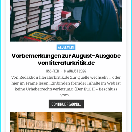
ALLGEMEIN
Posted
in
Vorbemerkungen zur August-Ausgabe
von literaturkritik.de
RSS-FEED
8. AUGUST 2026
Von Redaktion literaturkritik.de Zur Quelle wechseln … oder
hier im Frame lesen: Einbinden fremder Inhalte im Web ist
keine Urheberrechtsverletzung! (Der EuGH – Beschluss
vom…
CONTINUE READING...