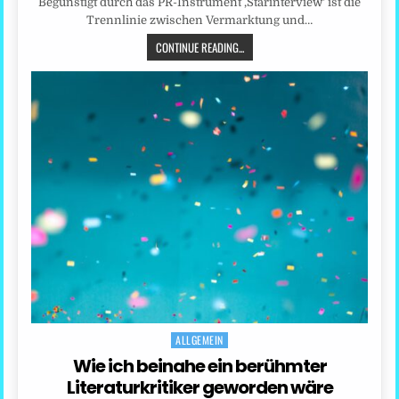
Begünstigt durch das PR-Instrument ‚Starinterview‘ ist die
Trennlinie zwischen Vermarktung und…
CONTINUE READING...
ALLGEMEIN
Posted
in
Wie ich beinahe ein berühmter
Literaturkritiker geworden wäre