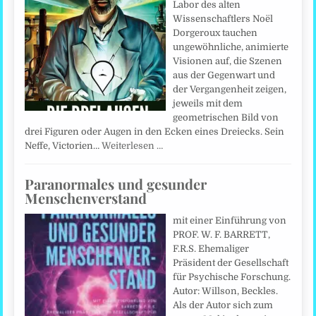
Labor des alten
Wissenschaftlers Noël
Dorgeroux tauchen
ungewöhnliche, animierte
Visionen auf, die Szenen
aus der Gegenwart und
der Vergangenheit zeigen,
jeweils mit dem
geometrischen Bild von
drei Figuren oder Augen in den Ecken eines Dreiecks. Sein
Neffe, Victorien…
Weiterlesen …
Paranormales und gesunder
Menschenverstand
mit einer Einführung von
PROF. W. F. BARRETT,
F.R.S. Ehemaliger
Präsident der Gesellschaft
für Psychische Forschung.
Autor: Willson, Beckles.
Als der Autor sich zum