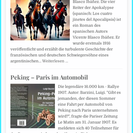
Blasco Ibáñez. Die vier
Reiter der Apokalypse
(spanisch: Los cuatro
jinetes del Apocalipsis) ist
ein Roman des
spanischen Autors
Vicente Blasco Ibáñez. Er
wurde erstmals 1916
veröffentlicht und erzählt die turbulente Geschichte der
französischen und deutschen Schwiegersöhne eines
argentinischen…
Weiterlesen …
Peking – Paris im Automobil
Die legendäre 16.000 km - Rallye
1907. Autor: Barzini, Luigi. "Gibt es
jemanden, der diesen Sommer
eine Fahrt per Automobil von
Peking nach Paris unternehmen
wird?", fragte die Pariser Zeitung
Le Matin am 31. Januar 1907. Es
meldeten sich 40 Teilnehmer für