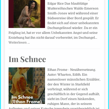
Edgar Rice Das blaublütige
Muttersöhnchen Waldo Emerson
Smith-Jones wird während einer
Südseereise über Bord gespült. Er
findet sich auf einer unbekannten
Dschungelinsel wieder. Da er ein
Feigling ist, hat er vor allem Unbekannten Angst und seine
Erziehung hat ihn nicht darauf vorbereitet, im Dschungel…
Weiterlesen …
Im Schnee
Ethan Frome - Neuübersetzung.
Autor: Wharton, Edith. Ein
namenloser männlichen Erzähler,
der den Winter in Starkfield
verbringt, während er sich
geschäftlich in der Gegend aufhält,
sieht im Dorf einen hinkenden,
ruhigen Mann, der in seinem
Auftreten und seiner Kutsche irgendwie unwiderstehlich ist.