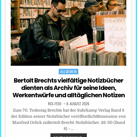
ALLGEMEIN
Posted
in
Bertolt Brechts vielfältige Notizbücher
dienten als Archiv für seine Ideen,
Werkentwürfe und alltäglichen Notizen
RSS-FEED
8. AUGUST 2026
Zum 70. Todestag Brechts hat der Suhrkamp Verlag Band 8
der Edition seiner Notizbücher veröffentlichtRezension von
Manfred Orlick zuBertolt Brecht: Notizbücher. 26-30 (Band
8) –…