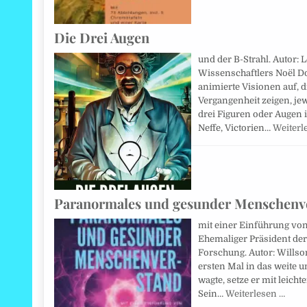
Die Drei Augen
und der B-Strahl. Autor: 
Wissenschaftlers Noël D
animierte Visionen auf, 
Vergangenheit zeigen, je
drei Figuren oder Augen 
Neffe, Victorien…
Weiterl
Paranormales und gesunder Menschenv
mit einer Einführung von
Ehemaliger Präsident der
Forschung. Autor: Willson
ersten Mal in das weite 
wagte, setze er mit leich
Sein…
Weiterlesen …