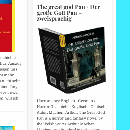
The great god Pan / Der
große Gott Pan –
zweisprachig
eschichte
thur. Auszug
liegen uns
cht mehr
s nicht sehr
rüben länger
eses Juwel
, will ich
Horror story English - German /
Horror Geschichte Englisch - Deutsch.
Autor: Machen, Arthur. The Great God
Pan is a horror and fantasy novel by
the Welsh writer Arthur Machen.
Machen was inspired to write about