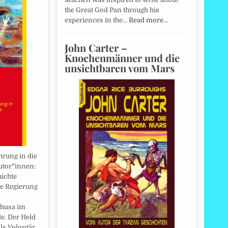
the Great God Pan through his
experiences in the…
Read more…
John Carter –
Knochenmänner und die
unsichtbaren vom Mars
hrung in die
utor*innen:
ichte
ie Regierung
thusa im
e. Der Held
als Volontär