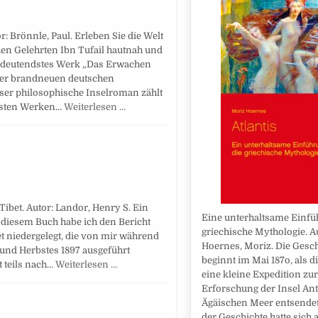
r: Brönnle, Paul. Erleben Sie die Welt
en Gelehrten Ibn Tufail hautnah und
 bedeutendstes Werk „Das Erwachen
iner brandneuen deutschen
eser philosophische Inselroman zählt
igsten Werken…
Weiterlesen …
ibet. Autor: Landor, Henry S. Ein
Eine unterhaltsame Einfü
 diesem Buch habe ich den Bericht
griechische Mythologie. A
et niedergelegt, die von mir während
Hoernes, Moriz. Die Gesch
und Herbstes 1897 ausgeführt
beginnt im Mai 187o, als d
t teils nach…
Weiterlesen …
eine kleine Expedition zur
Erforschung der Insel An
Ägäischen Meer entsendet
der Geschichte hatte sich 