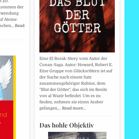
n 20.
fkommen der
Anwendung
auf Atome
alschen…
Read
Eine El Borak-Story vom Autor der
Conan-Saga. Autor: Howard, Robert E.
Eine Gruppe von Glücksrittern ist auf
der Suche nach einem Satz
zusammengehöriger Rubine, dem
"Blut der Götter", das sich im Besitz
von al Wazir befindet. Um es zu
finden, nehmen sie einen Araber
gefangen,…
Read more…
Das hohle Objektiv