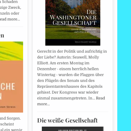
n Schaden
nzige Zweck,
inzeln oder
ead more…
en
Gerecht in der Politik und aufrichtig in
der Liebe? Autorin: Seawell, Molly
Elliott. Am ersten Montag im
Dezember - einem herrlich hellen
Wintertag - wurden die Flaggen über
den Flügeln des Senats und des
Repräsentantenhauses des Kapitols
gehisst. Der Kongress war wieder
einmal zusammengetreten. In…
Read
more…
Die weiße Gesellschaft
und Sorgen.
rscheint
l ein wenig