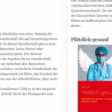
Der Schock kam im frühe
Jahrhundert mit dem Au
Quantenmechanik. Die 
der klassischen Gesetze 
führte zu hoffnungslos f
more…
er Rückkehr von einer Sitzung der
Plötzlich gesund
 Gesellschaft, die auf Gemeineigentum
 In dieser Gesellschaft gibt es kein
ldsystem, keine Heirat oder
 Klassensysteme. Der Roman
die Aspekte dieser Gesellschaft,
ie sie zwischen den Menschen
evolution veränderte Gesellschaft als
otagonisten ist Ellen, das Symbol der
au aus der Arbeiterklasse, aber auch
zialismus? Gibt es in der utopisch
Arbeit? Wird der Protagonist sein