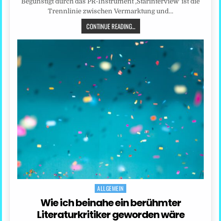
Begünstigt durch das PR-Instrument ‚Starinterview‘ ist die
Trennlinie zwischen Vermarktung und…
CONTINUE READING...
ALLGEMEIN
Posted
in
Wie ich beinahe ein berühmter
Literaturkritiker geworden wäre