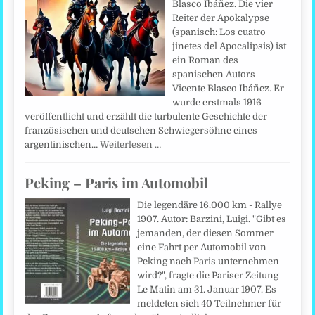
Blasco Ibáñez. Die vier
Reiter der Apokalypse
(spanisch: Los cuatro
jinetes del Apocalipsis) ist
ein Roman des
spanischen Autors
Vicente Blasco Ibáñez. Er
wurde erstmals 1916
veröffentlicht und erzählt die turbulente Geschichte der
französischen und deutschen Schwiegersöhne eines
argentinischen…
Weiterlesen …
Peking – Paris im Automobil
Die legendäre 16.000 km - Rallye
1907. Autor: Barzini, Luigi. "Gibt es
jemanden, der diesen Sommer
eine Fahrt per Automobil von
Peking nach Paris unternehmen
wird?", fragte die Pariser Zeitung
Le Matin am 31. Januar 1907. Es
meldeten sich 40 Teilnehmer für