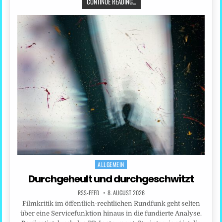
CONTINUE READING...
ALLGEMEIN
Posted
in
Durchgeheult und durchgeschwitzt
RSS-FEED
8. AUGUST 2026
Filmkritik im öffentlich-rechtlichen Rundfunk geht selten
über eine Servicefunktion hinaus in die fundierte Analyse.