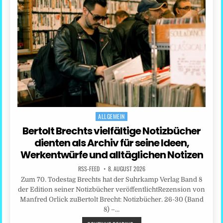
ALLGEMEIN
Posted
in
Bertolt Brechts vielfältige Notizbücher
dienten als Archiv für seine Ideen,
Werkentwürfe und alltäglichen Notizen
RSS-FEED
8. AUGUST 2026
Zum 70. Todestag Brechts hat der Suhrkamp Verlag Band 8
der Edition seiner Notizbücher veröffentlichtRezension von
Manfred Orlick zuBertolt Brecht: Notizbücher. 26-30 (Band
8) –…