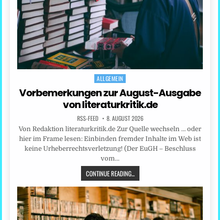
ALLGEMEIN
Posted
in
Vorbemerkungen zur August-Ausgabe
von literaturkritik.de
RSS-FEED
8. AUGUST 2026
Von Redaktion literaturkritik.de Zur Quelle wechseln … oder
hier im Frame lesen: Einbinden fremder Inhalte im Web ist
keine Urheberrechtsverletzung! (Der EuGH – Beschluss
vom…
CONTINUE READING...