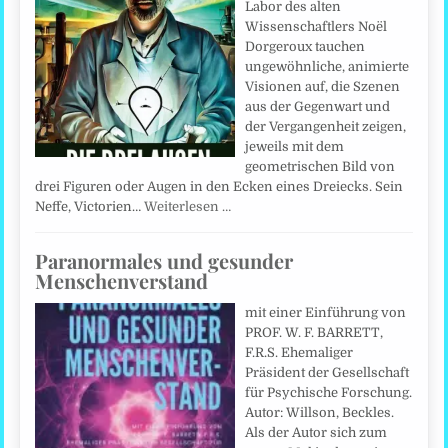
Labor des alten
Wissenschaftlers Noël
Dorgeroux tauchen
ungewöhnliche, animierte
Visionen auf, die Szenen
aus der Gegenwart und
der Vergangenheit zeigen,
jeweils mit dem
geometrischen Bild von
drei Figuren oder Augen in den Ecken eines Dreiecks. Sein
Neffe, Victorien…
Weiterlesen …
Paranormales und gesunder
Menschenverstand
mit einer Einführung von
PROF. W. F. BARRETT,
F.R.S. Ehemaliger
Präsident der Gesellschaft
für Psychische Forschung.
Autor: Willson, Beckles.
Als der Autor sich zum