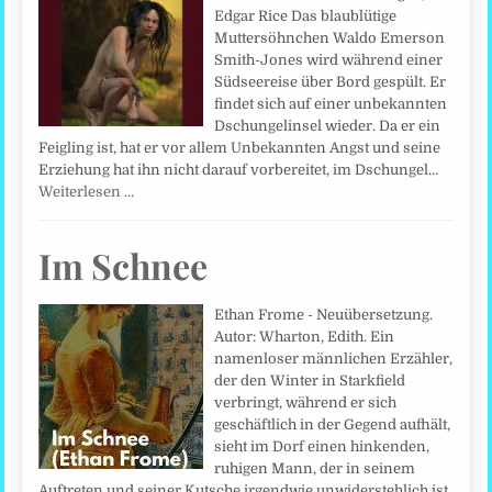
Edgar Rice Das blaublütige
Muttersöhnchen Waldo Emerson
Smith-Jones wird während einer
Südseereise über Bord gespült. Er
findet sich auf einer unbekannten
Dschungelinsel wieder. Da er ein
Feigling ist, hat er vor allem Unbekannten Angst und seine
Erziehung hat ihn nicht darauf vorbereitet, im Dschungel…
Weiterlesen …
Im Schnee
Ethan Frome - Neuübersetzung.
Autor: Wharton, Edith. Ein
namenloser männlichen Erzähler,
der den Winter in Starkfield
verbringt, während er sich
geschäftlich in der Gegend aufhält,
sieht im Dorf einen hinkenden,
ruhigen Mann, der in seinem
Auftreten und seiner Kutsche irgendwie unwiderstehlich ist.