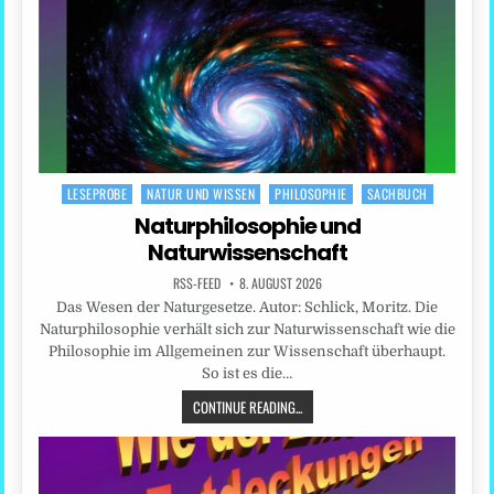
LESEPROBE
NATUR UND WISSEN
PHILOSOPHIE
SACHBUCH
Posted
in
Naturphilosophie und
Naturwissenschaft
RSS-FEED
8. AUGUST 2026
Das Wesen der Naturgesetze. Autor: Schlick, Moritz. Die
Naturphilosophie verhält sich zur Naturwissenschaft wie die
Philosophie im Allgemeinen zur Wissenschaft überhaupt.
So ist es die…
CONTINUE READING...