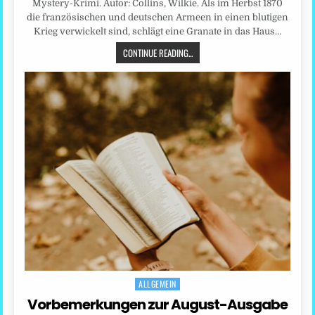
Mystery-Krimi. Autor: Collins, Wilkie. Als im Herbst 1870
die französischen und deutschen Armeen in einen blutigen
Krieg verwickelt sind, schlägt eine Granate in das Haus…
CONTINUE READING...
ALLGEMEIN
Posted
in
Vorbemerkungen zur August-Ausgabe