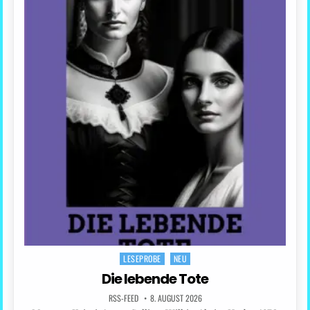
LESEPROBE
NEU
Posted
in
Die lebende Tote
RSS-FEED
8. AUGUST 2026