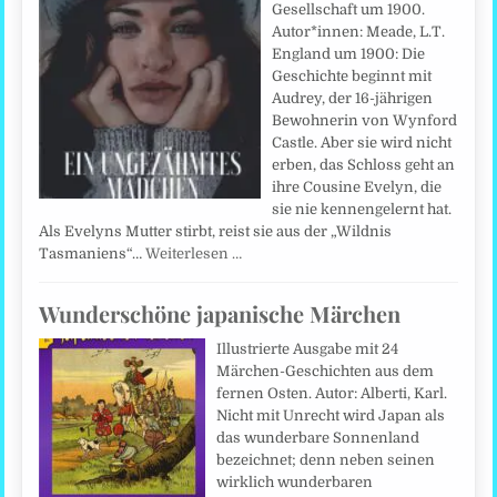
Gesellschaft um 1900.
Autor*innen: Meade, L.T.
England um 1900: Die
Geschichte beginnt mit
Audrey, der 16-jährigen
Bewohnerin von Wynford
Castle. Aber sie wird nicht
erben, das Schloss geht an
ihre Cousine Evelyn, die
sie nie kennengelernt hat.
Als Evelyns Mutter stirbt, reist sie aus der „Wildnis
Tasmaniens“…
Weiterlesen …
Wunderschöne japanische Märchen
Illustrierte Ausgabe mit 24
Märchen-Geschichten aus dem
fernen Osten. Autor: Alberti, Karl.
Nicht mit Unrecht wird Japan als
das wunderbare Sonnenland
bezeichnet; denn neben seinen
wirklich wunderbaren