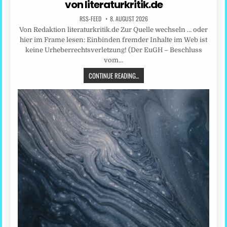
von literaturkritik.de
RSS-FEED
8. AUGUST 2026
Von Redaktion literaturkritik.de Zur Quelle wechseln … oder
hier im Frame lesen: Einbinden fremder Inhalte im Web ist
keine Urheberrechtsverletzung! (Der EuGH – Beschluss
vom…
CONTINUE READING...