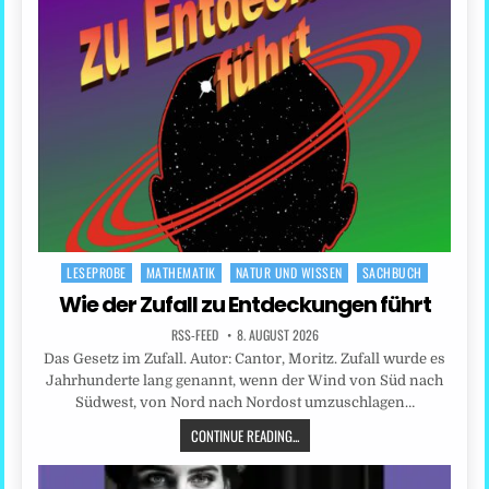
LESEPROBE
MATHEMATIK
NATUR UND WISSEN
SACHBUCH
Posted
in
Wie der Zufall zu Entdeckungen führt
RSS-FEED
8. AUGUST 2026
Das Gesetz im Zufall. Autor: Cantor, Moritz. Zufall wurde es
Jahrhunderte lang genannt, wenn der Wind von Süd nach
Südwest, von Nord nach Nordost umzuschlagen…
CONTINUE READING...