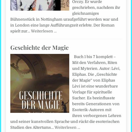
Orczy. Er wurde
geschrieben, nachdem ihr
gleichnamiges
Bühnenstück in Nottingham uraufgeführt worden war und
in London eine lange Aufführungzeit erlebte. Der Roman
spielt zur…
Weiterlesen …
Geschichte der Magie
Buch 1 bis 7 komplett –
Mit den Verfahren, Riten
und Myterien. Autor: Lévi,
Eliphas. Die „Geschichte
der Magie“ von Eliphas
Lèvi ist eine wunderbare
Vorlage für spirituelle
Sucher. Es beeinflusste
bereits Generationen von
Esoterik-Autoren mit
ihren verborgenen Lehren
und seiner kunstvollen Sprache und rückt die esoterischen
Studien des Altertums…
Weiterlesen …