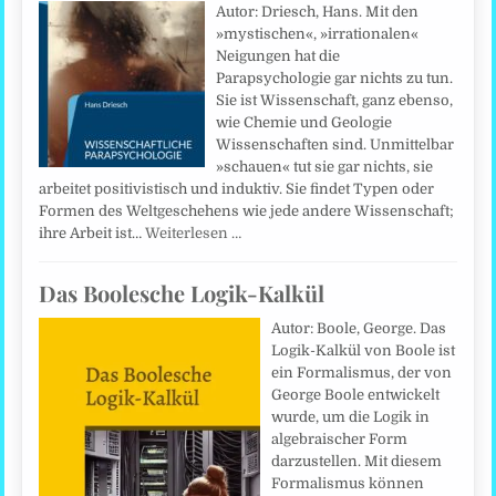
Autor: Driesch, Hans. Mit den
»mystischen«, »irrationalen«
Neigungen hat die
Parapsychologie gar nichts zu tun.
Sie ist Wissenschaft, ganz ebenso,
wie Chemie und Geologie
Wissenschaften sind. Unmittelbar
»schauen« tut sie gar nichts, sie
arbeitet positivistisch und induktiv. Sie findet Typen oder
Formen des Weltgeschehens wie jede andere Wissenschaft;
ihre Arbeit ist…
Weiterlesen …
Das Boolesche Logik-Kalkül
Autor: Boole, George. Das
Logik-Kalkül von Boole ist
ein Formalismus, der von
George Boole entwickelt
wurde, um die Logik in
algebraischer Form
darzustellen. Mit diesem
Formalismus können