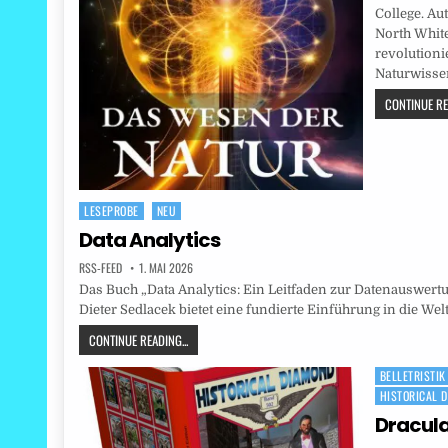
College. Au
North Whit
revolution
Naturwisse
CONTINUE REA
LESEPROBE
NEU
Posted
in
Data Analytics
RSS-FEED
1. MAI 2026
Das Buch „Data Analytics: Ein Leitfaden zur Datenauswertu
Dieter Sedlacek bietet eine fundierte Einführung in die We
CONTINUE READING...
BELLETRISTIK
Posted
HISTORICAL 
in
Dracul