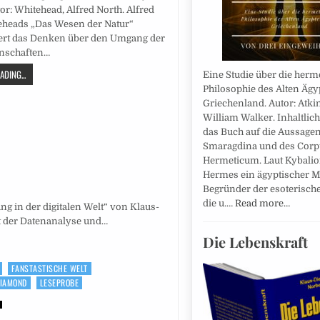
tor: Whitehead, Alfred North. Alfred
eheads „Das Wesen der Natur“
iert das Denken über den Umgang der
nschaften…
DING...
Eine Studie über die herm
Philosophie des Alten Äg
Griechenland. Autor: Atki
William Walker. Inhaltlich
das Buch auf die Aussagen
Smaragdina und des Corp
Hermeticum. Laut Kybalio
Hermes ein ägyptischer M
Begründer der esoterisch
die u.…
Read more…
ng in der digitalen Welt“ von Klaus-
lt der Datenanalyse und…
Die Lebenskraft
FANSTASTISCHE WELT
DIAMOND
LESEPROBE
a