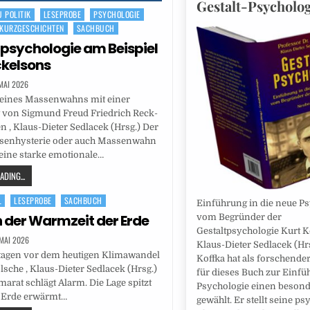
Gestalt-Psycholog
 POLITIK
LESEPROBE
PSYCHOLOGIE
KURZGESCHICHTEN
SACHBUCH
sychologie am Beispiel
kelsons
 MAI 2026
 eines Massenwahns mit einer
 von Sigmund Freud Friedrich Reck-
 , Klaus-Dieter Sedlacek (Hrsg.) Der
ssenhysterie oder auch Massenwahn
eine starke emotionale…
DING...
L
LESEPROBE
SACHBUCH
Einführung in die neue P
n der Warmzeit der Erde
vom Begründer der
Gestaltpsychologie Kurt Ko
 MAI 2026
Klaus-Dieter Sedlacek (Hr
tagen vor dem heutigen Klimawandel
Koffka hat als forschende
sche , Klaus-Dieter Sedlacek (Hrsg.)
für dieses Buch zur Einfü
marat schlägt Alarm. Die Lage spitzt
Psychologie einen beson
e Erde erwärmt…
gewählt. Er stellt seine p