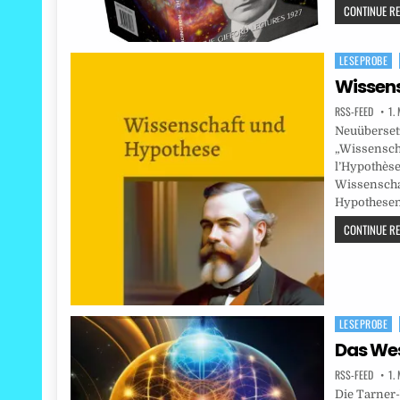
CONTINUE REA
LESEPROBE
Posted
in
Wissen
RSS-FEED
1.
Neuübersetz
„Wissenscha
l’Hypothèse
Wissenscha
Hypothese
CONTINUE REA
LESEPROBE
Posted
in
Das Wes
RSS-FEED
1.
Die Tarner-