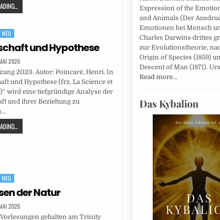
DING...
Expression of the Emotio
and Animals (Der Ausdru
Emotionen bei Mensch und
NEU
Charles Darwins drittes 
schaft und Hypothese
zur Evolutionstheorie, na
Origin of Species (1859) u
 MAI 2026
Descent of Man (1871). Ur
ung 2023. Autor: Poincaré, Henri. In
Read more…
ft und Hypothese (frz. La Science et
)“ wird eine tiefgründige Analyse der
Das Kybalion
ft und ihrer Beziehung zu
n…
DING...
NEU
en der Natur
 MAI 2026
Vorlesungen gehalten am Trinity