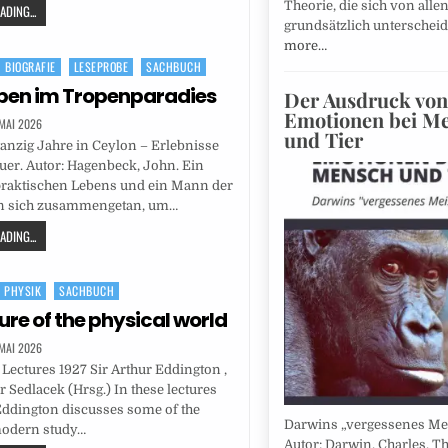
Theorie, die sich von alle
DING...
grundsätzlich unterscheid
more…
BIOGRAFIE
LESEPROBE
SACHBUCH
ben im Tropenparadies
Der Ausdruck von
Emotionen bei M
 MAI 2026
und Tier
nzig Jahre in Ceylon – Erlebnisse
er. Autor: Hagenbeck, John. Ein
raktischen Lebens und ein Mann der
n sich zusammengetan, um…
DING...
PHYSIK
SACHBUCH
ure of the physical world
 MAI 2026
 Lectures 1927 Sir Arthur Eddington ,
r Sedlacek (Hrsg.) In these lectures
Eddington discusses some of the
Darwins „vergessenes Mei
modern study…
Autor: Darwin, Charles. T