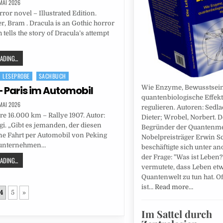
 MAI 2026
ror novel – Illustrated Edition.
er, Bram . Dracula is an Gothic horror
tells the story of Dracula’s attempt
DING...
LESEPROBE
SACHBUCH
– Paris im Automobil
Wie Enzyme, Bewusstsei
quantenbiologische Effek
 MAI 2026
regulieren. Autoren: Sedla
re 16.000 km – Rallye 1907. Autor:
Dieter; Wrobel, Norbert. D
igi. „Gibt es jemanden, der diesen
Begründer der Quantenm
e Fahrt per Automobil von Peking
Nobelpreisträger Erwin S
 unternehmen…
beschäftigte sich unter a
der Frage: "Was ist Leben?
DING...
vermutete, dass Leben etw
Quantenwelt zu tun hat. Of
ist…
Read more…
4
5
»
Im Sattel durch