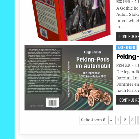
RSS-FEED
1.
A Gothic hor
Autor: Stok
novel which 
to…
CONTINUE REA
ABENTEUER
Posted
in
Peking 
RSS-FEED
1.
Die legendä
Barzini, Lu
Sommer ein
nach Paris
CONTINUE REA
Seite 4 von 5
«
1
2
3