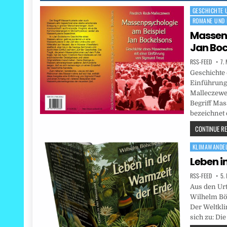
GESCHICHTE U
Posted
ROMANE UND 
in
Massenp
Jan Boc
RSS-FEED
7.
Geschichte
Einführung
Malleczewen
Begriff Ma
bezeichnet 
CONTINUE REA
KLIMAWANDE
Posted
in
Leben i
RSS-FEED
5.
Aus den Ur
Wilhelm Böl
Der Weltkli
sich zu: Di