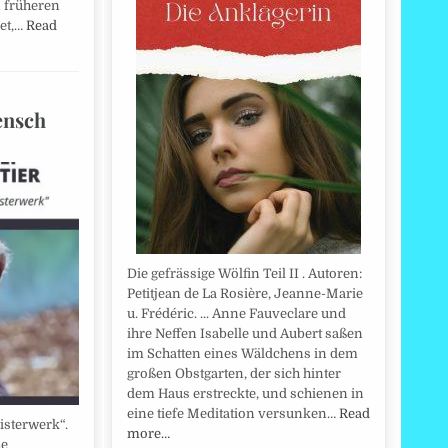
n früheren
et,…
Read
ensch
Die gefrässige Wölfin Teil II . Autoren:
Petitjean de La Rosière, Jeanne-Marie
u. Frédéric. ... Anne Fauveclare und
ihre Neffen Isabelle und Aubert saßen
im Schatten eines Wäldchens in dem
großen Obstgarten, der sich hinter
dem Haus erstreckte, und schienen in
eine tiefe Meditation versunken…
Read
sterwerk“.
more…
he