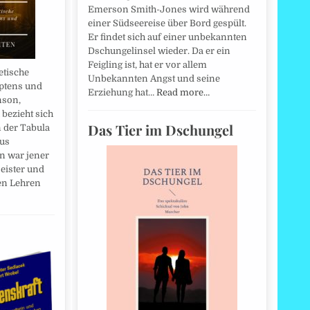
Emerson Smith-Jones wird während
einer Südseereise über Bord gespült.
Er findet sich auf einer unbekannten
Dschungelinsel wieder. Da er ein
Feigling ist, hat er vor allem
etische
Unbekannten Angst und seine
yptens und
Erziehung hat…
Read more…
nson,
 bezieht sich
Das Tier im Dschungel
 der Tabula
us
n war jener
eister und
en Lehren