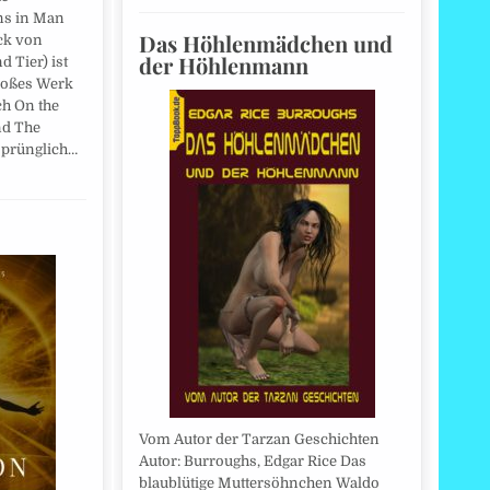
ns in Man
Das Höhlenmädchen und
ck von
der Höhlenmann
 Tier) ist
großes Werk
ch On the
nd The
sprünglich…
Vom Autor der Tarzan Geschichten
Autor: Burroughs, Edgar Rice Das
blaublütige Muttersöhnchen Waldo