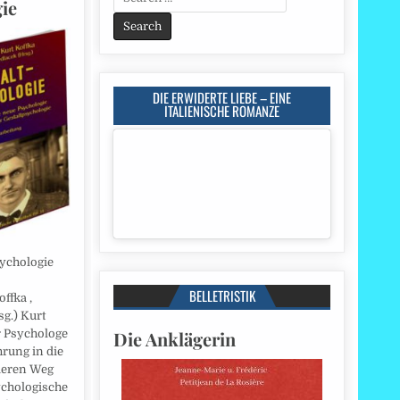
ie
for:
DIE ERWIDERTE LIEBE – EINE
ITALIENISCHE ROMANZE
sychologie
BELLETRISTIK
ffka ,
sg.) Kurt
Die Anklägerin
r Psychologe
hrung in die
deren Weg
sychologische