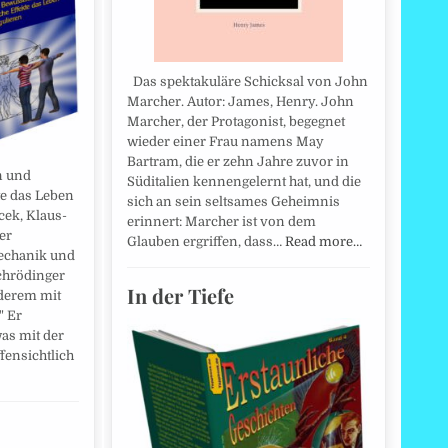
Das spektakuläre Schicksal von John
Marcher. Autor: James, Henry. John
Marcher, der Protagonist, begegnet
wieder einer Frau namens May
Bartram, die er zehn Jahre zuvor in
n und
Süditalien kennengelernt hat, und die
te das Leben
sich an sein seltsames Geheimnis
cek, Klaus-
erinnert: Marcher ist von dem
er
Glauben ergriffen, dass…
Read more…
echanik und
chrödinger
In der Tiefe
nderem mit
" Er
as mit der
fensichtlich