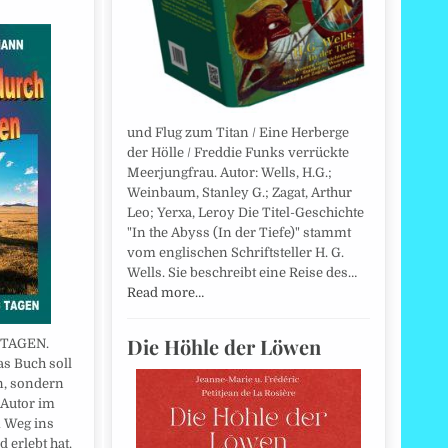
und Flug zum Titan / Eine Herberge
der Hölle / Freddie Funks verrückte
Meerjungfrau. Autor: Wells, H.G.;
Weinbaum, Stanley G.; Zagat, Arthur
Leo; Yerxa, Leroy Die Titel-Geschichte
"In the Abyss (In der Tiefe)" stammt
vom englischen Schriftsteller H. G.
Wells. Sie beschreibt eine Reise des…
Read more…
Die Höhle der Löwen
 TAGEN.
as Buch soll
n, sondern
 Autor im
 Weg ins
 erlebt hat.