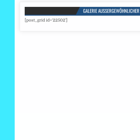
GALERIE AUSSERGEWÖHNLICHER 
[post_grid id=’22502′]