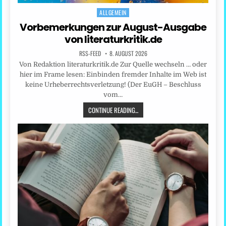
ALLGEMEIN
Posted
in
Vorbemerkungen zur August-Ausgabe
von literaturkritik.de
RSS-FEED
8. AUGUST 2026
Von Redaktion literaturkritik.de Zur Quelle wechseln … oder
hier im Frame lesen: Einbinden fremder Inhalte im Web ist
keine Urheberrechtsverletzung! (Der EuGH – Beschluss
vom…
CONTINUE READING...