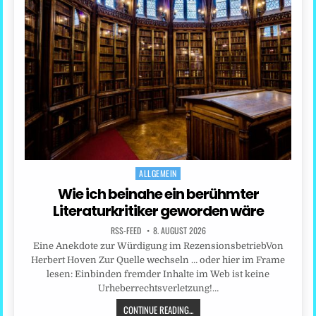
ALLGEMEIN
Posted
in
Wie ich beinahe ein berühmter
Literaturkritiker geworden wäre
RSS-FEED
8. AUGUST 2026
Eine Anekdote zur Würdigung im RezensionsbetriebVon
Herbert Hoven Zur Quelle wechseln … oder hier im Frame
lesen: Einbinden fremder Inhalte im Web ist keine
Urheberrechtsverletzung!…
CONTINUE READING...