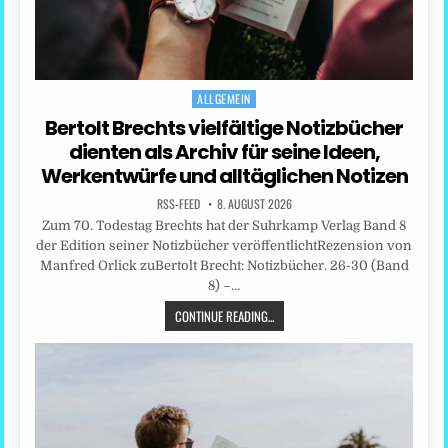
ALLGEMEIN
Posted
in
Bertolt Brechts vielfältige Notizbücher
dienten als Archiv für seine Ideen,
Werkentwürfe und alltäglichen Notizen
RSS-FEED
8. AUGUST 2026
Zum 70. Todestag Brechts hat der Suhrkamp Verlag Band 8
der Edition seiner Notizbücher veröffentlichtRezension von
Manfred Orlick zuBertolt Brecht: Notizbücher. 26-30 (Band
8) –…
CONTINUE READING...