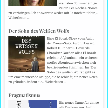
nächsten Sommer einige
Zeit in Les Roches-Noires
zu verbringen. Ich antwortete weder mit Ja noch mit Nein,…
Weiterlesen …
Der Sohn des Weißen Wolfs
Eine El Borak-Story vom Autor
der Conan-Saga. Autor: Howard,
Robert E. Robert E. Howards
Charakter Gordon alias El Borak
erlebt in Afghanistan ein weiteres
großes Abenteuer zwischen sich
bekriegenden Stämmen. Im "Der
Sohn des weißen Wolfs", geht es
um eine meuternde Gruppe, die beschließt, ein neues Reich
zu gründen, indem sie…
Weiterlesen …
Pragmatismus
Ein neuer Name für einige
alte Denkweisen. Autor: