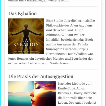
eiligen Blick darauf, legte…
Weiterlesen …
Das Kybalion
Eine Studie über die hermetische
Philosophie des Alten Ägyptens
und Griechenland. Autor:
Atkinson, William Walker.
Inhaltlich bezieht sich das Buch
auf die Aussagen der Tabula
Smaragdina und des Corpus
Hermeticum. Laut Kybalion war
jener Hermes ein ägyptischer Meister und Begründer der
esoterischen Lehren die u.…
Weiterlesen …
Die Praxis der Autosuggestion
Nach der Methode von
Emile Coué. Autor:
Brooks, C. Harry. Erreiche
die Kontrolle über dein
Leben. Der Autor begleitet