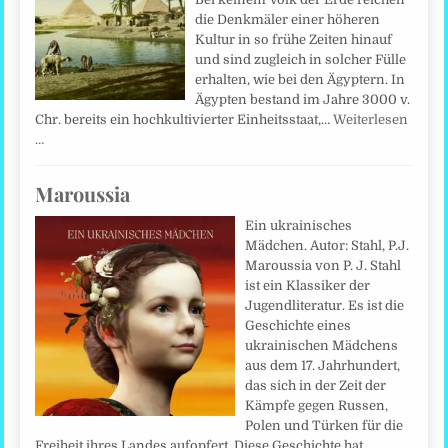
die Denkmäler einer höheren
Kultur in so frühe Zeiten hinauf
und sind zugleich in solcher Fülle
erhalten, wie bei den Ägyptern. In
Ägypten bestand im Jahre 3000 v.
Chr. bereits ein hochkultivierter Einheitsstaat,…
Weiterlesen
…
Maroussia
Ein ukrainisches
Mädchen. Autor: Stahl, P.J.
Maroussia von P. J. Stahl
ist ein Klassiker der
Jugendliteratur. Es ist die
Geschichte eines
ukrainischen Mädchens
aus dem 17. Jahrhundert,
das sich in der Zeit der
Kämpfe gegen Russen,
Polen und Türken für die
Freiheit ihres Landes aufopfert. Diese Geschichte hat