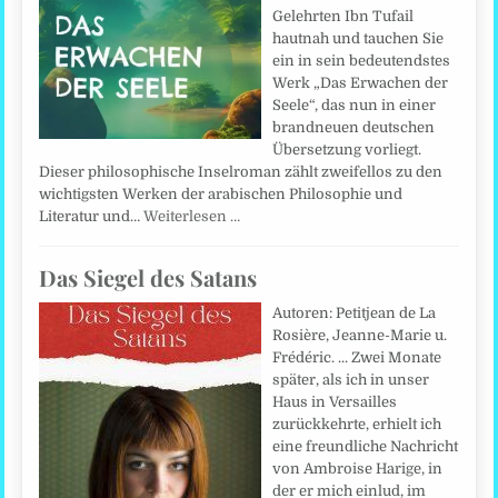
Gelehrten Ibn Tufail
hautnah und tauchen Sie
ein in sein bedeutendstes
Werk „Das Erwachen der
Seele“, das nun in einer
brandneuen deutschen
Übersetzung vorliegt.
Dieser philosophische Inselroman zählt zweifellos zu den
wichtigsten Werken der arabischen Philosophie und
Literatur und…
Weiterlesen …
Das Siegel des Satans
Autoren: Petitjean de La
Rosière, Jeanne-Marie u.
Frédéric. ... Zwei Monate
später, als ich in unser
Haus in Versailles
zurückkehrte, erhielt ich
eine freundliche Nachricht
von Ambroise Harige, in
der er mich einlud, im