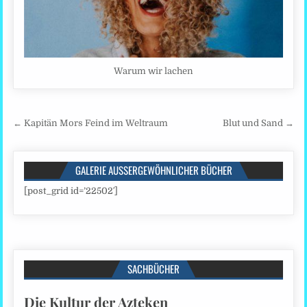
Warum wir lachen
Beitragsnavigation
← Kapitän Mors Feind im Weltraum
Blut und Sand →
GALERIE AUSSERGEWÖHNLICHER BÜCHER
[post_grid id=’22502′]
SACHBÜCHER
Die Kultur der Azteken