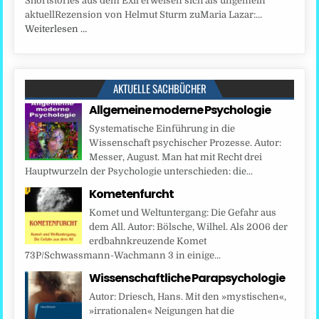
Shortstories aus dem Exil erweisen sich als ungemein
aktuellRezension von Helmut Sturm zuMaria Lazar:…
Weiterlesen …
AKTUELLE SACHBÜCHER
Allgemeine moderne Psychologie
Systematische Einführung in die
Wissenschaft psychischer Prozesse. Autor:
Messer, August. Man hat mit Recht drei
Hauptwurzeln der Psychologie unterschieden: die...
Kometenfurcht
Komet und Weltuntergang: Die Gefahr aus
dem All. Autor: Bölsche, Wilhel. Als 2006 der
erdbahnkreuzende Komet
73P/Schwassmann-Wachmann 3 in einige...
Wissenschaftliche Parapsychologie
Autor: Driesch, Hans. Mit den »mystischen«,
»irrationalen« Neigungen hat die