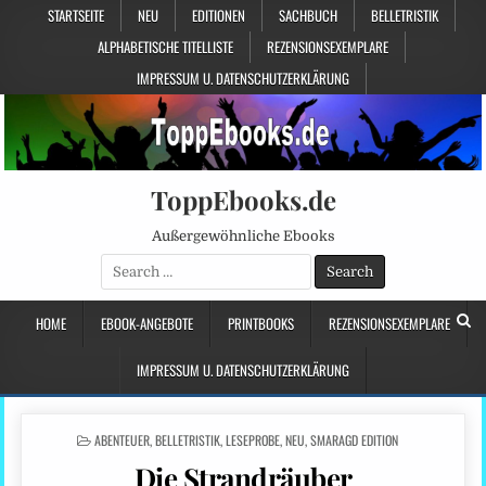
STARTSEITE
NEU
EDITIONEN
SACHBUCH
BELLETRISTIK
ALPHABETISCHE TITELLISTE
REZENSIONSEXEMPLARE
IMPRESSUM U. DATENSCHUTZERKLÄRUNG
ToppEbooks.de
Außergewöhnliche Ebooks
Search
for:
HOME
EBOOK-ANGEBOTE
PRINTBOOKS
REZENSIONSEXEMPLARE
IMPRESSUM U. DATENSCHUTZERKLÄRUNG
POSTED
ABENTEUER
,
BELLETRISTIK
,
LESEPROBE
,
NEU
,
SMARAGD EDITION
IN
Die Strandräuber