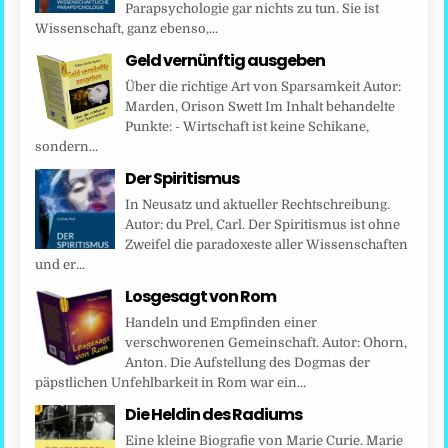
Parapsychologie gar nichts zu tun. Sie ist
Wissenschaft, ganz ebenso,...
Geld vernünftig ausgeben
Über die richtige Art von Sparsamkeit Autor:
Marden, Orison Swett Im Inhalt behandelte
Punkte: - Wirtschaft ist keine Schikane,
sondern...
Der Spiritismus
In Neusatz und aktueller Rechtschreibung.
Autor: du Prel, Carl. Der Spiritismus ist ohne
Zweifel die paradoxeste aller Wissenschaften
und er...
Losgesagt von Rom
Handeln und Empfinden einer
verschworenen Gemeinschaft. Autor: Ohorn,
Anton. Die Aufstellung des Dogmas der
päpstlichen Unfehlbarkeit in Rom war ein...
Die Heldin des Radiums
Eine kleine Biografie von Marie Curie. Marie