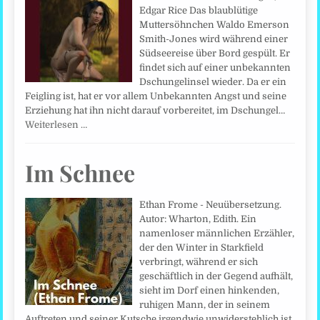
Edgar Rice Das blaublütige
Muttersöhnchen Waldo Emerson
Smith-Jones wird während einer
Südseereise über Bord gespült. Er
findet sich auf einer unbekannten
Dschungelinsel wieder. Da er ein
Feigling ist, hat er vor allem Unbekannten Angst und seine
Erziehung hat ihn nicht darauf vorbereitet, im Dschungel…
Weiterlesen …
Im Schnee
Ethan Frome - Neuübersetzung.
Autor: Wharton, Edith. Ein
namenloser männlichen Erzähler,
der den Winter in Starkfield
verbringt, während er sich
geschäftlich in der Gegend aufhält,
sieht im Dorf einen hinkenden,
ruhigen Mann, der in seinem
Auftreten und seiner Kutsche irgendwie unwiderstehlich ist.