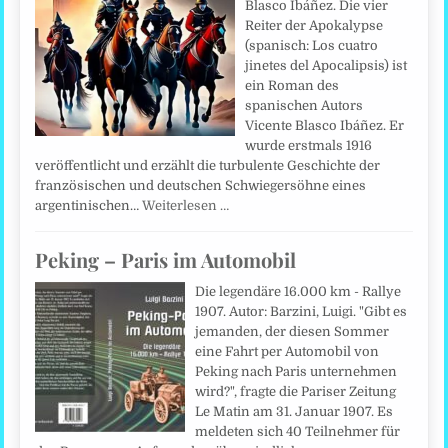
Blasco Ibáñez. Die vier
Reiter der Apokalypse
(spanisch: Los cuatro
jinetes del Apocalipsis) ist
ein Roman des
spanischen Autors
Vicente Blasco Ibáñez. Er
wurde erstmals 1916
veröffentlicht und erzählt die turbulente Geschichte der
französischen und deutschen Schwiegersöhne eines
argentinischen…
Weiterlesen …
Peking – Paris im Automobil
Die legendäre 16.000 km - Rallye
1907. Autor: Barzini, Luigi. "Gibt es
jemanden, der diesen Sommer
eine Fahrt per Automobil von
Peking nach Paris unternehmen
wird?", fragte die Pariser Zeitung
Le Matin am 31. Januar 1907. Es
meldeten sich 40 Teilnehmer für