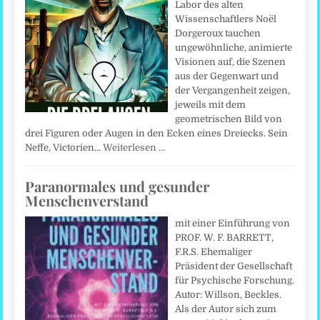
Labor des alten
Wissenschaftlers Noël
Dorgeroux tauchen
ungewöhnliche, animierte
Visionen auf, die Szenen
aus der Gegenwart und
der Vergangenheit zeigen,
jeweils mit dem
geometrischen Bild von
drei Figuren oder Augen in den Ecken eines Dreiecks. Sein
Neffe, Victorien…
Weiterlesen …
Paranormales und gesunder
Menschenverstand
mit einer Einführung von
PROF. W. F. BARRETT,
F.R.S. Ehemaliger
Präsident der Gesellschaft
für Psychische Forschung.
Autor: Willson, Beckles.
Als der Autor sich zum