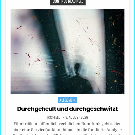
CONTINUE READING...
ALLGEMEIN
Posted
in
Durchgeheult und durchgeschwitzt
RSS-FEED
8. AUGUST 2026
Filmkritik im öffentlich-rechtlichen Rundfunk geht selten
über eine Servicefunktion hinaus in die fundierte Analyse.