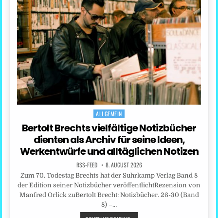
ALLGEMEIN
Posted
in
Bertolt Brechts vielfältige Notizbücher
dienten als Archiv für seine Ideen,
Werkentwürfe und alltäglichen Notizen
RSS-FEED
8. AUGUST 2026
Zum 70. Todestag Brechts hat der Suhrkamp Verlag Band 8
der Edition seiner Notizbücher veröffentlichtRezension von
Manfred Orlick zuBertolt Brecht: Notizbücher. 26-30 (Band
8) –…