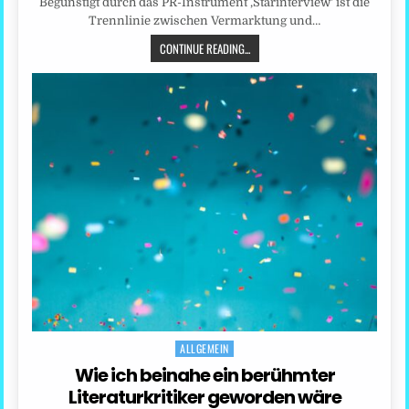
Begünstigt durch das PR-Instrument ‚Starinterview‘ ist die
Trennlinie zwischen Vermarktung und…
CONTINUE READING...
ALLGEMEIN
Posted
in
Wie ich beinahe ein berühmter
Literaturkritiker geworden wäre