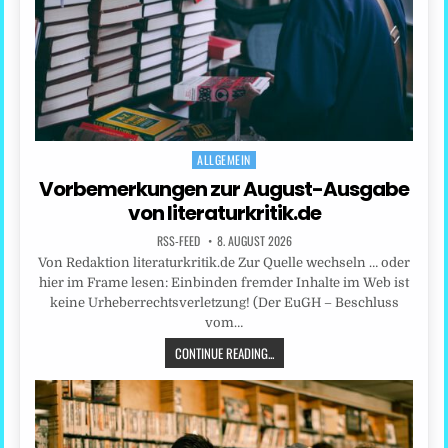
ALLGEMEIN
Posted
in
Vorbemerkungen zur August-Ausgabe
von literaturkritik.de
RSS-FEED
8. AUGUST 2026
Von Redaktion literaturkritik.de Zur Quelle wechseln … oder
hier im Frame lesen: Einbinden fremder Inhalte im Web ist
keine Urheberrechtsverletzung! (Der EuGH – Beschluss
vom…
CONTINUE READING...