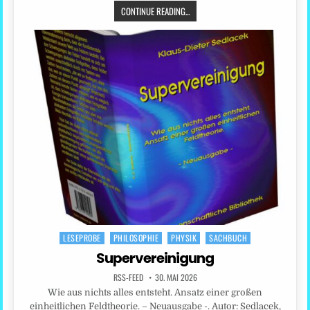
CONTINUE READING...
LESEPROBE
PHILOSOPHIE
PHYSIK
SACHBUCH
Posted
in
Supervereinigung
RSS-FEED
30. MAI 2026
Wie aus nichts alles entsteht. Ansatz einer großen
einheitlichen Feldtheorie. – Neuausgabe -. Autor: Sedlacek,