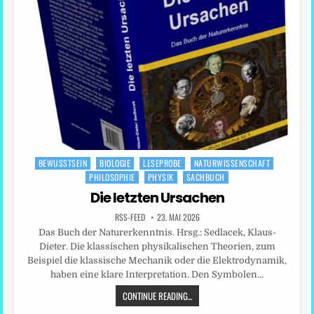
BEWUSSTSEIN
BIOLOGIE
LESEPROBE
NATURWISSENSCHAFT
Posted
PHILOSOPHIE
PHYSIK
SACHBUCH
in
Die letzten Ursachen
RSS-FEED
23. MAI 2026
Das Buch der Naturerkenntnis. Hrsg.: Sedlacek, Klaus-
Dieter. Die klassischen physikalischen Theorien, zum
Beispiel die klassische Mechanik oder die Elektrodynamik,
haben eine klare Interpretation. Den Symbolen…
CONTINUE READING...