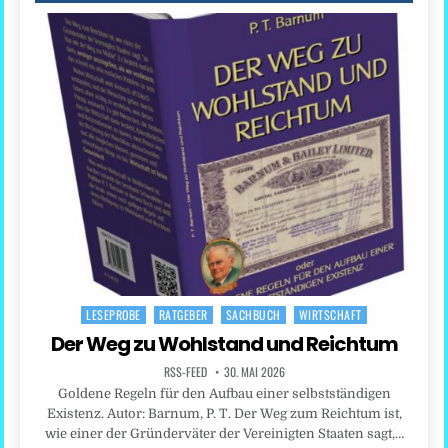
LESEPROBE
RATGEBER
SACHBUCH
WIRTSCHAFT
Posted
in
Der Weg zu Wohlstand und Reichtum
RSS-FEED
30. MAI 2026
Goldene Regeln für den Aufbau einer selbstständigen
Existenz. Autor: Barnum, P. T. Der Weg zum Reichtum ist,
wie einer der Gründerväter der Vereinigten Staaten sagt,…