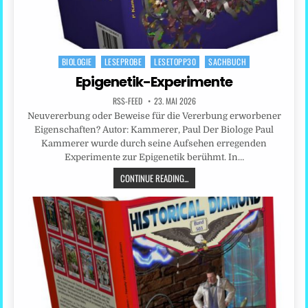
BIOLOGIE
LESEPROBE
LESETOPP30
SACHBUCH
Posted
in
Epigenetik-Experimente
RSS-FEED
23. MAI 2026
Neuvererbung oder Beweise für die Vererbung erworbener
Eigenschaften? Autor: Kammerer, Paul Der Biologe Paul
Kammerer wurde durch seine Aufsehen erregenden
Experimente zur Epigenetik berühmt. In…
CONTINUE READING...