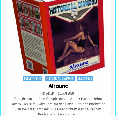
BELLETRISTIK
HISTORICAL DIAMOND
LESEPROBE
Posted
in
Alraune
RSS-FEED
23. MAI 2026
Ein phantastischer Vampirroman. Autor: Hanns Heinz
Ewers. Der Titel „Alraune“ ist der Band 21 in der Buchreihe
„Historical Diamond“. Die Geschichten des deutschen
Bestsellerautors Hanns…