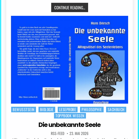
CONTINUE READING...
BEWUSSTSEIN
BIOLOGIE
LESEPROBE
PHILOSOPHIE
SACHBUCH
Posted
TOPPBOOK WISSEN
in
Die unbekannte Seele
RSS-FEED
23. MAI 2026