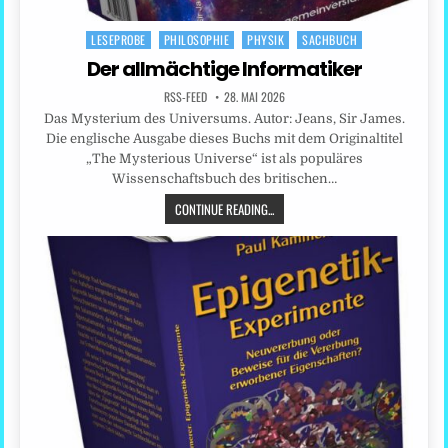
LESEPROBE
PHILOSOPHIE
PHYSIK
SACHBUCH
Posted
in
Der allmächtige Informatiker
RSS-FEED
28. MAI 2026
Das Mysterium des Universums. Autor: Jeans, Sir James.
Die englische Ausgabe dieses Buchs mit dem Originaltitel
„The Mysterious Universe“ ist als populäres
Wissenschaftsbuch des britischen…
CONTINUE READING...