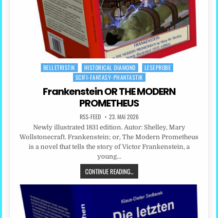
BELLETRISTIK
HISTORICAL DIAMOND
LESEPROBE
Posted
SCIFI-FANTASY-PHANTASTIK
in
Frankenstein OR THE MODERN
PROMETHEUS
RSS-FEED
23. MAI 2026
Newly illustrated 1831 edition. Autor: Shelley, Mary
Wollstonecraft. Frankenstein; or, The Modern Prometheus
is a novel that tells the story of Victor Frankenstein, a
young…
CONTINUE READING...