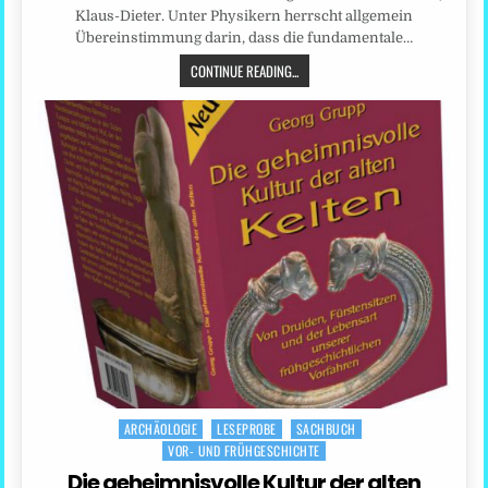
Klaus-Dieter. Unter Physikern herrscht allgemein
Übereinstimmung darin, dass die fundamentale…
CONTINUE READING...
ARCHÄOLOGIE
LESEPROBE
SACHBUCH
Posted
VOR- UND FRÜHGESCHICHTE
in
Die geheimnisvolle Kultur der alten