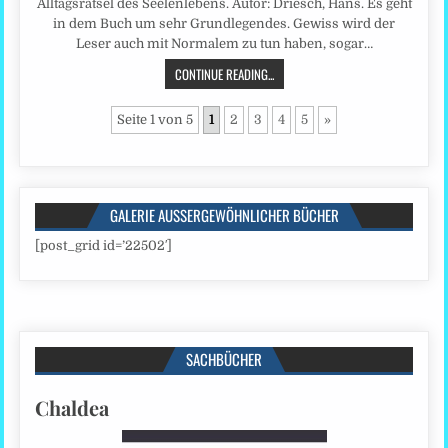
Alltagsrätsel des Seelenlebens. Autor: Driesch, Hans. Es geht
in dem Buch um sehr Grundlegendes. Gewiss wird der
Leser auch mit Normalem zu tun haben, sogar…
CONTINUE READING...
Seite 1 von 5
1
2
3
4
5
»
GALERIE AUSSERGEWÖHNLICHER BÜCHER
[post_grid id=’22502′]
SACHBÜCHER
Chaldea