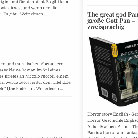
g ist und für sich steht. Es gibt kein
wie dieses, und wenn der alte
The great god Pan
: „Es gibt…
Weiterlesen …
große Gott Pan –
zweisprachig
ten und moralischen Abenteuern.
eser kleine Roman im Stil eines
es Briefes an Niccolo Niccoli, einem
nz, wurde zuerst unter dem Titel „Les
cle“ (Die Bäder in…
Weiterlesen …
Horror story English - Ge
Horror Geschichte Englisc
Autor: Machen, Arthur. Th
Pan is a horror and fanta