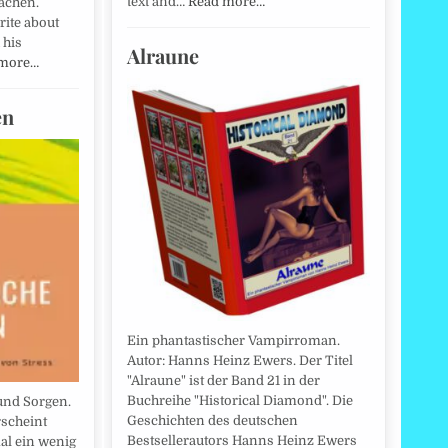
text and…
Read more…
achen.
ite about
 his
Alraune
 more…
en
Ein phantastischer Vampirroman.
Autor: Hanns Heinz Ewers. Der Titel
"Alraune" ist der Band 21 in der
Buchreihe "Historical Diamond". Die
und Sorgen.
Geschichten des deutschen
rscheint
Bestsellerautors Hanns Heinz Ewers
l ein wenig