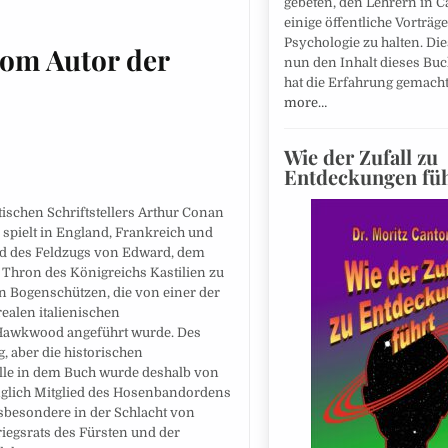
gebeten, den Lehrern in 
einige öffentliche Vorträg
Psychologie zu halten. Die
vom Autor der
nun den Inhalt dieses Bu
hat die Erfahrung gemach
more…
Wie der Zufall zu
Entdeckungen fü
tischen Schriftstellers Arthur Conan
 spielt in England, Frankreich und
nd des Feldzugs von Edward, dem
 Thron des Königreichs Kastilien zu
n Bogenschützen, die von einer der
ealen italienischen
 Hawkwood angeführt wurde. Des
, aber die historischen
olle in dem Buch wurde deshalb von
ünglich Mitglied des Hosenbandordens
sbesondere in der Schlacht von
riegsrats des Fürsten und der