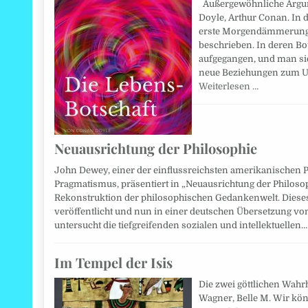
Außergewöhnliche Argume
Doyle, Arthur Conan. In 
erste Morgendämmerun
beschrieben. In deren Bo
aufgegangen, und man si
neue Beziehungen zum U
Weiterlesen …
Neuausrichtung der Philosophie
John Dewey, einer der einflussreichsten amerikanischen
Pragmatismus, präsentiert in „Neuausrichtung der Philos
Rekonstruktion der philosophischen Gedankenwelt. Diese
veröffentlicht und nun in einer deutschen Übersetzung vo
untersucht die tiefgreifenden sozialen und intellektuellen…
Im Tempel der Isis
Die zwei göttlichen Wahrh
Wagner, Belle M. Wir kön