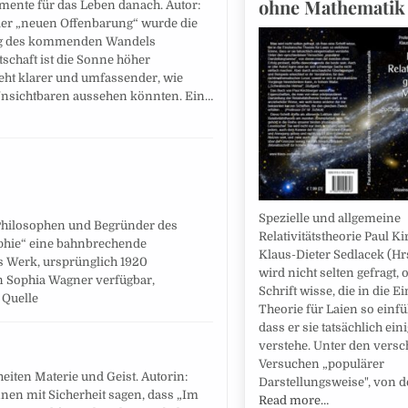
ohne Mathematik
nte für das Leben danach. Autor:
der „neuen Offenbarung“ wurde die
g des kommenden Wandels
tschaft ist die Sonne höher
eht klarer und umfassender, wie
nsichtbaren aussehen könnten. Ein…
Spezielle und allgemeine
 Philosophen und Begründer des
Relativitätstheorie Paul Ki
ophie“ eine bahnbrechende
Klaus-Dieter Sedlacek (Hr
s Werk, ursprünglich 1920
wird nicht selten gefragt,
n Sophia Wagner verfügbar,
Schrift wisse, die in die E
 Quelle
Theorie für Laien so einf
dass er sie tatsächlich ei
verstehe. Unter den vers
Versuchen „populärer
eiten Materie und Geist. Autorin:
Darstellungsweise", von
nen mit Sicherheit sagen, dass „Im
Read more…