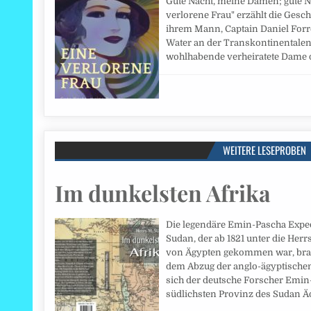
Gute Nacht, meine Damen; gute N
verlorene Frau" erzählt die Gesc
ihrem Mann, Captain Daniel Forre
Water an der Transkontinentalen
wohlhabende verheiratete Dame d
WEITERE LESEPROBEN
Im dunkelsten Afrika
Die legendäre Emin-Pascha Expedi
Sudan, der ab 1821 unter die Her
von Ägypten gekommen war, brac
dem Abzug der anglo-ägyptische
sich der deutsche Forscher Emin
südlichsten Provinz des Sudan Ä