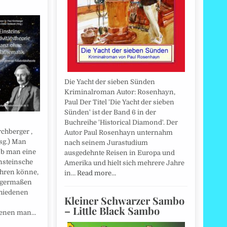
Die Yacht der sieben Sünden
Kriminalroman Autor: Rosenhayn,
Paul Der Titel 'Die Yacht der sieben
Sünden' ist der Band 6 in der
Buchreihe 'Historical Diamond'. Der
rchberger ,
Autor Paul Rosenhayn unternahm
sg.) Man
nach seinem Jurastudium
 ob man eine
ausgedehnte Reisen in Europa und
insteinsche
Amerika und hielt sich mehrere Jahre
ühren könne,
in…
Read more…
nigermaßen
chiedenen
Kleiner Schwarzer Sambo
– Little Black Sambo
 denen man…