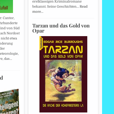
erstklassigen Kriminalromane
bekannt. Seine Geschichten…
Read
more…
r: Cantor,
ahrhunderte
Tarzan und das Gold von
Wind von Süd
Opar
nach Nordost
 nicht etwa
änderung
 der
eteorologie,
ve, das…
nd