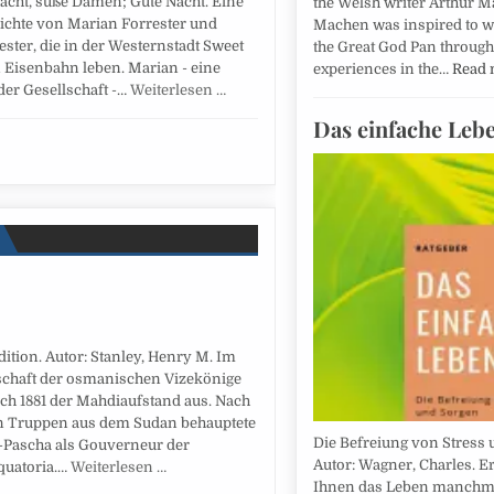
acht, süße Damen; Gute Nacht. Eine
the Welsh writer Arthur M
hichte von Marian Forrester und
Machen was inspired to wr
ster, die in der Westernstadt Sweet
the Great God Pan through
 Eisenbahn leben. Marian - eine
experiences in the…
Read
er Gesellschaft -…
Weiterlesen …
Das einfache Leb
tion. Autor: Stanley, Henry M. Im
rschaft der osmanischen Vizekönige
h 1881 der Mahdiaufstand aus. Nach
n Truppen aus dem Sudan behauptete
Die Befreiung von Stress 
-Pascha als Gouverneur der
Autor: Wagner, Charles. E
quatoria.…
Weiterlesen …
Ihnen das Leben manchma