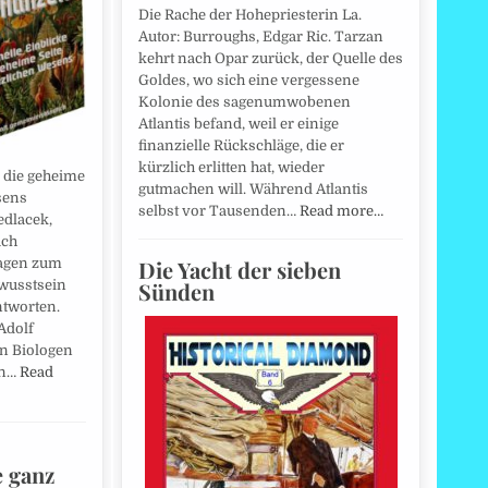
Die Rache der Hohepriesterin La.
Autor: Burroughs, Edgar Ric. Tarzan
kehrt nach Opar zurück, der Quelle des
Goldes, wo sich eine vergessene
Kolonie des sagenumwobenen
Atlantis befand, weil er einige
finanzielle Rückschläge, die er
kürzlich erlitten hat, wieder
n die geheime
gutmachen will. Während Atlantis
sens
selbst vor Tausenden…
Read more…
edlacek,
uch
Die Yacht der sieben
ragen zum
Sünden
wusstsein
ntworten.
 Adolf
n Biologen
on…
Read
e ganz