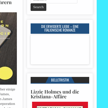
hrern
for:
DIE ERWIDERTE LIEBE – EINE
ITALIENISCHE ROMANZE
BELLETRISTIK
ber einige
Lizzie Holmes und die
 James,
Kristiana-Affäre
am James
orporation