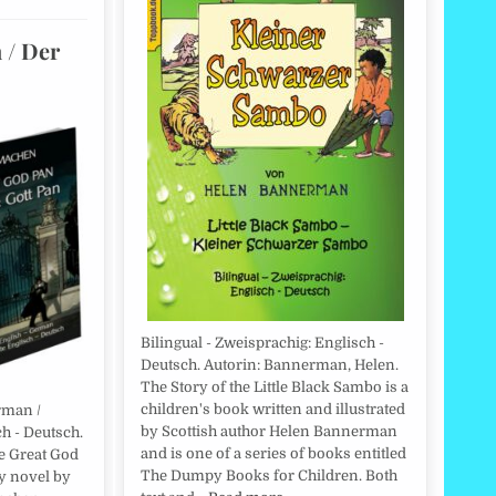
 / Der
Bilingual - Zweisprachig: Englisch -
Deutsch. Autorin: Bannerman, Helen.
The Story of the Little Black Sambo is a
children's book written and illustrated
rman /
by Scottish author Helen Bannerman
h - Deutsch.
and is one of a series of books entitled
e Great God
The Dumpy Books for Children. Both
sy novel by