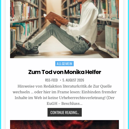
ALLGEMEIN
Posted
in
Zum Tod von Monika Helfer
RSS-FEED
5. AUGUST 2026
Hinweise von Redaktion literaturkritik.de Zur Quelle
wechseln … oder hier im Frame lesen: Einbinden fremder
Inhalte im Web ist keine Urheberrechtsverletzung! (Der
EuGH – Beschluss…
CONTINUE READING...