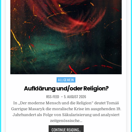
ALLGEMEIN
Posted
in
Aufklärung und/oder Religion?
RSS-FEED
5. AUGUST 2026
In „Der moderne Mensch und die Religion“ deutet Tomáš
Garrigue Masaryk die moralische Krise im ausgehenden 19.
Jahrhundert als Folge von Säkularisierung und analysiert
zeitgenössische…
CONTINUE READING...