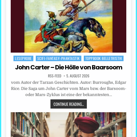
LESEPROBE
SCIFI-FANTASY-PHANTASTIK
TOPPBOOK BELLETRISTIK
Posted
in
John Carter – Die Hölle von Baarsoom
RSS-FEED
5. AUGUST 2026
vom Autor der Tarzan Geschichten. Autor: Burroughs, Edgar
Rice. Die Saga um John Carter vom Mars bzw. der Barsoom-
oder Mars-Zyklus ist eine der bekanntesten…
CONTINUE READING...