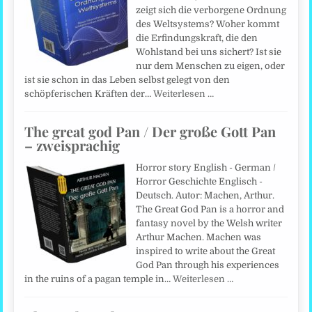
zeigt sich die verborgene Ordnung
des Weltsystems? Woher kommt
die Erfindungskraft, die den
Wohlstand bei uns sichert? Ist sie
nur dem Menschen zu eigen, oder
ist sie schon in das Leben selbst gelegt von den
schöpferischen Kräften der…
Weiterlesen …
The great god Pan / Der große Gott Pan
– zweisprachig
Horror story English - German /
Horror Geschichte Englisch -
Deutsch. Autor: Machen, Arthur.
The Great God Pan is a horror and
fantasy novel by the Welsh writer
Arthur Machen. Machen was
inspired to write about the Great
God Pan through his experiences
in the ruins of a pagan temple in…
Weiterlesen …