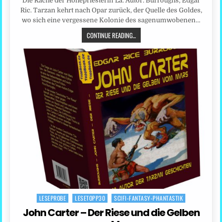
Die Rache der Hohepriesterin La. Autor: Burroughs, Edgar
Ric. Tarzan kehrt nach Opar zurück, der Quelle des Goldes,
wo sich eine vergessene Kolonie des sagenumwobenen…
CONTINUE READING...
LESEPROBE
LESETOPP30
SCIFI-FANTASY-PHANTASTIK
Posted
in
John Carter – Der Riese und die Gelben