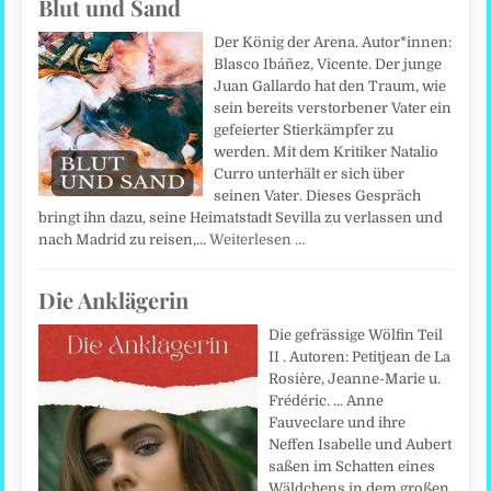
Blut und Sand
Der König der Arena. Autor*innen:
Blasco Ibáñez, Vicente. Der junge
Juan Gallardo hat den Traum, wie
sein bereits verstorbener Vater ein
gefeierter Stierkämpfer zu
werden. Mit dem Kritiker Natalio
Curro unterhält er sich über
seinen Vater. Dieses Gespräch
bringt ihn dazu, seine Heimatstadt Sevilla zu verlassen und
nach Madrid zu reisen,…
Weiterlesen …
Die Anklägerin
Die gefrässige Wölfin Teil
II . Autoren: Petitjean de La
Rosière, Jeanne-Marie u.
Frédéric. ... Anne
Fauveclare und ihre
Neffen Isabelle und Aubert
saßen im Schatten eines
Wäldchens in dem großen