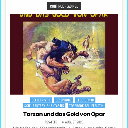
CONTINUE READING...
BELLETRISTIK
LESEPROBE
LESETOPP30
Posted
SCIFI-FANTASY-PHANTASTIK
TOPPBOOK BELLETRISTIK
in
Tarzan und das Gold von Opar
RSS-FEED
4. AUGUST 2026