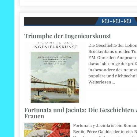
NEU – NEU – NEU
Triumphe der Ingenieurskunst
Die Geschichte der Lokom
Brückenbaus und des Tun
F.M. Ohne den Anspruch au
darauf ab, einige der gr
insbesondere des neunze
populäre und nichttechni
Weiterlesen …
Fortunata und Jacinta: Die Geschichten 
Frauen
Fortunata y Jacinta ist ein Roman
Benito Pérez Galdós, der in vie