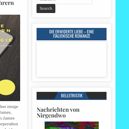
hrern
for:
DIE ERWIDERTE LIEBE – EINE
ITALIENISCHE ROMANZE
BELLETRISTIK
ber einige
Nachrichten von
 James,
Nirgendwo
am James
orporation