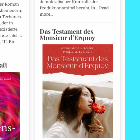
demokratischer Kontrolle der
Der Roman
Produktionsmittel beruht. In…
Read
Abenteuern,
more…
n Terhunes
 der in
Das Testament des
xistierte.
Monsieur d’Erquoy
de Titel: I.
 III. Ein
aft