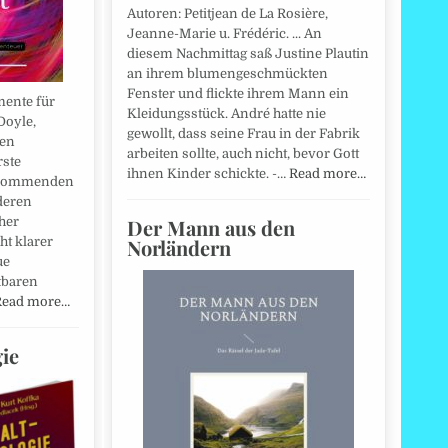
Autoren: Petitjean de La Rosière,
Jeanne-Marie u. Frédéric. ... An
diesem Nachmittag saß Justine Plautin
an ihrem blumengeschmückten
Fenster und flickte ihrem Mann ein
ente für
Kleidungsstück. André hatte nie
Doyle,
gewollt, dass seine Frau in der Fabrik
uen
arbeiten sollte, auch nicht, bevor Gott
rste
ihnen Kinder schickte. -…
Read more…
kommenden
deren
Der Mann aus den
her
Norländern
ht klarer
ue
tbaren
Read more…
ie