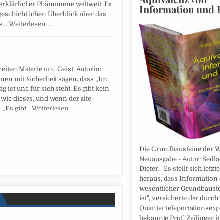
erklärlicher Phänomene weltweit. Es
Information und 
 geschichtlichen Überblick über das
es…
Weiterlesen …
eiten Materie und Geist. Autorin:
nen mit Sicherheit sagen, dass „Im
g ist und für sich steht. Es gibt kein
wie dieses, und wenn der alte
: „Es gibt…
Weiterlesen …
Die Grundbausteine der We
Neuausgabe - Autor: Sedla
Dieter. "Es stellt sich letzt
heraus, dass Information 
wesentlicher Grundbauste
ist", versicherte der durch
Quantenteleportationsex
bekannte Prof. Zeilinger i