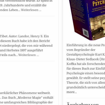
 veröffentlicht wurde. Er spielt in
19. Jahrhunderts und erzählt die
denden Leben…
Weiterlesen …
ibet. Autor: Landor, Henry S. Ein
 diesem Buch habe ich den Bericht
Einführung in die neue P
et niedergelegt, die von mir während
vom Begründer der
und Herbstes 1897 ausgeführt
Gestaltpsychologie Kurt Ko
t teils nach…
Weiterlesen …
Klaus-Dieter Sedlacek (Hr
Koffka hat als forschende
für dieses Buch zur Einfü
Psychologie einen beson
gewählt. Er stellt seine p
Theorie, die sich von alle
grundsätzlich unterscheid
more…
erklärlicher Phänomene weltweit.
n. Das Buch „Moderne Magie“ enthält
ine umfangreichen Bibliographie der
Äquivalenz von