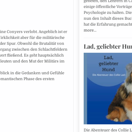
gebeten, den Lehrern in 
einige öffentliche Vorträg
Psychologie zu halten. Die
nun den Inhalt dieses Bu
hat die Erfahrung gemach
more…
ne Conyers verlobt. Angeblich ist er
irklichkeit aber für die militärische
er Spur. Obwohl die Brutalität von
Lad, geliebter Hu
ergang zwischen den Schlachtfeldern
rt fließend. Es geht hauptsächlich
leuten und den Mut der Militärs im
nblick in die Gedanken und Gefühle
romantischen Phase des ersten
Die Abenteuer des Collie L