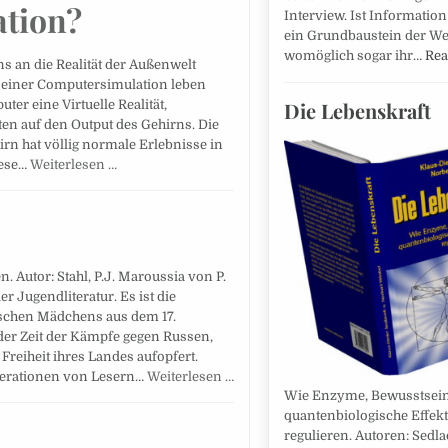
ation?
Interview. Ist Information
ein Grundbaustein der We
womöglich sogar ihr…
Rea
s an die Realität der Außenwelt
n einer Computersimulation leben
Die Lebenskraft
er eine Virtuelle Realität,
en auf den Output des Gehirns. Die
rn hat völlig normale Erlebnisse in
iese…
Weiterlesen …
 Autor: Stahl, P.J. Maroussia von P.
der Jugendliteratur. Es ist die
ischen Mädchens aus dem 17.
 der Zeit der Kämpfe gegen Russen,
Freiheit ihres Landes aufopfert.
nerationen von Lesern…
Weiterlesen …
Wie Enzyme, Bewusstsei
quantenbiologische Effek
regulieren. Autoren: Sedla