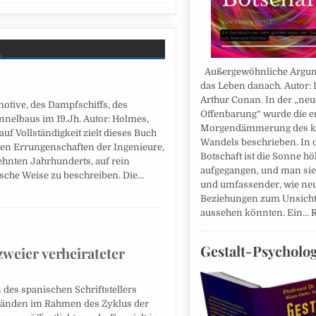
Außergewöhnliche Argum
das Leben danach. Autor: 
Arthur Conan. In der „ne
otive, des Dampfschiffs, des
Offenbarung“ wurde die e
nelbaus im 19.Jh. Autor: Holmes,
Morgendämmerung des 
f Vollständigkeit zielt dieses Buch
Wandels beschrieben. In 
oßen Errungenschaften der Ingenieure,
Botschaft ist die Sonne hö
hnten Jahrhunderts, auf rein
aufgegangen, und man sie
sche Weise zu beschreiben. Die…
und umfassender, wie ne
Beziehungen zum Unsich
aussehen könnten. Ein…
Gestalt-Psycholog
zweier verheirateter
 des spanischen Schriftstellers
r Bänden im Rahmen des Zyklus der