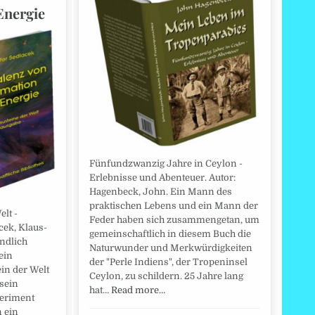
Energie
Fünfundzwanzig Jahre in Ceylon -
Erlebnisse und Abenteuer. Autor:
Hagenbeck, John. Ein Mann des
praktischen Lebens und ein Mann der
lt -
Feder haben sich zusammengetan, um
cek, Klaus-
gemeinschaftlich in diesem Buch die
endlich
Naturwunder und Merkwürdigkeiten
ein
der "Perle Indiens", der Tropeninsel
in der Welt
Ceylon, zu schildern. 25 Jahre lang
 sein
hat…
Read more…
periment
n ein