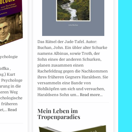
Das Rätsel der Jade-Tafel. Autor:
Buchan, John. Ein übler alter Schurke
namens Albinus, sowie Troth, der
sychologie
Sohn eines der anderen Schurken,
planen zusammen einen
ffka ,
Rachefeldzug gegen die Nachkommen
sg.) Kurt
ihres früheren Gegners Haraldsen. Sie
r Psychologe
versammeln eine Bande von
hrung in die
Hohlköpfen um sich und versuchen,
deren Weg
Haraldsens Sohn um…
Read more…
sychologische
n früheren
Mein Leben im
et,…
Read
Tropenparadies