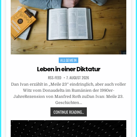
ALLGEMEIN
Posted
in
Leben in einer Diktatur
RSS-FEED
7. AUGUST 2026
Dan Ivan erzählt in „Meile 23“ eindringlich, aber auch voller
Witz vom Donaudelta im Rumänien der 1980er-
JahreRezension von Manfred Roth zuDan Ivan: Meile 23.
Geschichten…
CONTINUE READING...