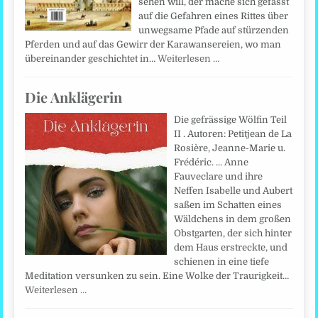
sehen will, der mache sich gefasst
auf die Gefahren eines Rittes über
unwegsame Pfade auf stürzenden
Pferden und auf das Gewirr der Karawansereien, wo man
übereinander geschichtet in…
Weiterlesen …
Die Anklägerin
Die gefrässige Wölfin Teil
II . Autoren: Petitjean de La
Rosière, Jeanne-Marie u.
Frédéric. ... Anne
Fauveclare und ihre
Neffen Isabelle und Aubert
saßen im Schatten eines
Wäldchens in dem großen
Obstgarten, der sich hinter
dem Haus erstreckte, und
schienen in eine tiefe
Meditation versunken zu sein. Eine Wolke der Traurigkeit…
Weiterlesen …