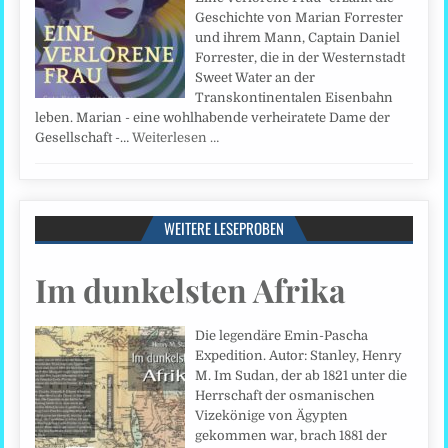
Geschichte von Marian Forrester
und ihrem Mann, Captain Daniel
Forrester, die in der Westernstadt
Sweet Water an der
Transkontinentalen Eisenbahn
leben. Marian - eine wohlhabende verheiratete Dame der
Gesellschaft -…
Weiterlesen …
WEITERE LESEPROBEN
Im dunkelsten Afrika
Die legendäre Emin-Pascha
Expedition. Autor: Stanley, Henry
M. Im Sudan, der ab 1821 unter die
Herrschaft der osmanischen
Vizekönige von Ägypten
gekommen war, brach 1881 der