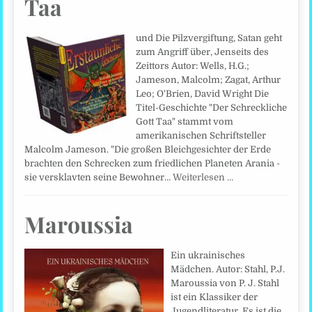
Taa
und Die Pilzvergiftung, Satan geht
zum Angriff über, Jenseits des
Zeittors Autor: Wells, H.G.;
Jameson, Malcolm; Zagat, Arthur
Leo; O'Brien, David Wright Die
Titel-Geschichte "Der Schreckliche
Gott Taa" stammt vom
amerikanischen Schriftsteller
Malcolm Jameson. "Die großen Bleichgesichter der Erde
brachten den Schrecken zum friedlichen Planeten Arania -
sie versklavten seine Bewohner…
Weiterlesen …
Maroussia
Ein ukrainisches
Mädchen. Autor: Stahl, P.J.
Maroussia von P. J. Stahl
ist ein Klassiker der
Jugendliteratur. Es ist die