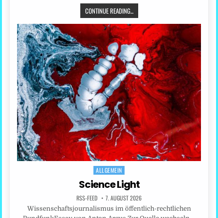
CONTINUE READING...
ALLGEMEIN
Posted
in
Science Light
RSS-FEED
7. AUGUST 2026
Wissenschaftsjournalismus im öffentlich-rechtlichen