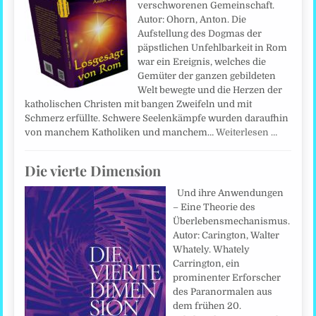
verschworenen Gemeinschaft.
Autor: Ohorn, Anton. Die
Aufstellung des Dogmas der
päpstlichen Unfehlbarkeit in Rom
war ein Ereignis, welches die
Gemüter der ganzen gebildeten
Welt bewegte und die Herzen der
katholischen Christen mit bangen Zweifeln und mit
Schmerz erfüllte. Schwere Seelenkämpfe wurden daraufhin
von manchem Katholiken und manchem…
Weiterlesen …
Die vierte Dimension
Und ihre Anwendungen
– Eine Theorie des
Überlebensmechanismus.
Autor: Carington, Walter
Whately. Whately
Carrington, ein
prominenter Erforscher
des Paranormalen aus
dem frühen 20.