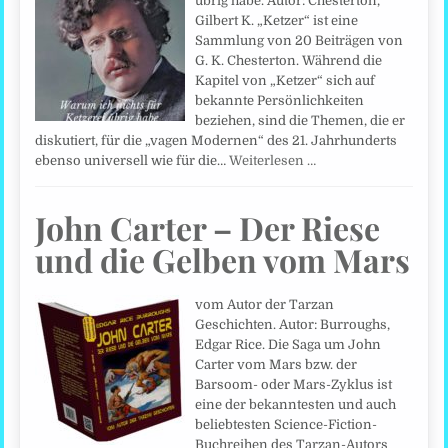
übrig habe. Autor: Chesterton,
Gilbert K. „Ketzer“ ist eine
Sammlung von 20 Beiträgen von
G. K. Chesterton. Während die
Kapitel von „Ketzer“ sich auf
bekannte Persönlichkeiten
beziehen, sind die Themen, die er
diskutiert, für die „vagen Modernen“ des 21. Jahrhunderts
ebenso universell wie für die…
Weiterlesen …
John Carter – Der Riese
und die Gelben vom Mars
vom Autor der Tarzan
Geschichten. Autor: Burroughs,
Edgar Rice. Die Saga um John
Carter vom Mars bzw. der
Barsoom- oder Mars-Zyklus ist
eine der bekanntesten und auch
beliebtesten Science-Fiction-
Buchreihen des Tarzan-Autors