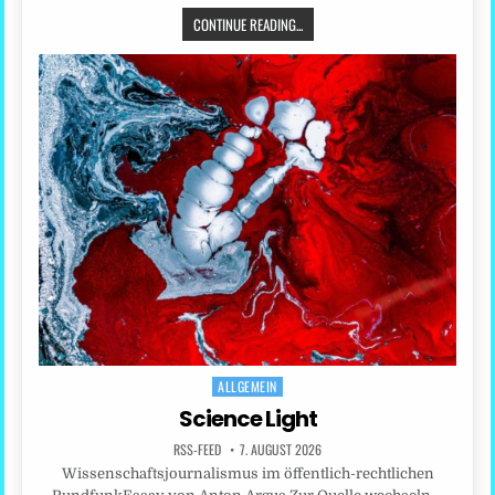
CONTINUE READING...
ALLGEMEIN
Posted
in
Science Light
RSS-FEED
7. AUGUST 2026
Wissenschaftsjournalismus im öffentlich-rechtlichen