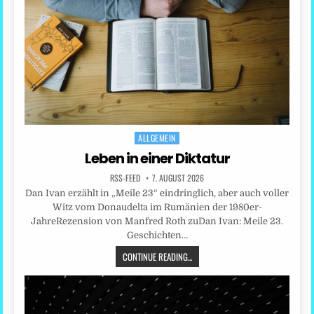
ALLGEMEIN
Posted
in
Leben in einer Diktatur
RSS-FEED
7. AUGUST 2026
Dan Ivan erzählt in „Meile 23“ eindringlich, aber auch voller
Witz vom Donaudelta im Rumänien der 1980er-
JahreRezension von Manfred Roth zuDan Ivan: Meile 23.
Geschichten…
CONTINUE READING...