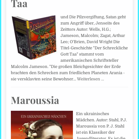
Taa
und Die Pilzvergiftung, Satan geht
zum Angriff über, Jenseits des
Zeittors Autor: Wells, H.G.;
Jameson, Malcolm; Zagat, Arthur
Leo; O'Brien, David Wright Die
Titel-Geschichte "Der Schreckliche
Gott Taa" stammt vom
amerikanischen Schriftsteller
Malcolm Jameson. "Die großen Bleichgesichter der Erde
brachten den Schrecken zum friedlichen Planeten Arania -
sie versklavten seine Bewohner…
Weiterlesen …
Maroussia
Ein ukrainisches
Mädchen. Autor: Stahl, P.J.
Maroussia von P. J. Stahl
ist ein Klassiker der
Jugendliteratur. Es ist die