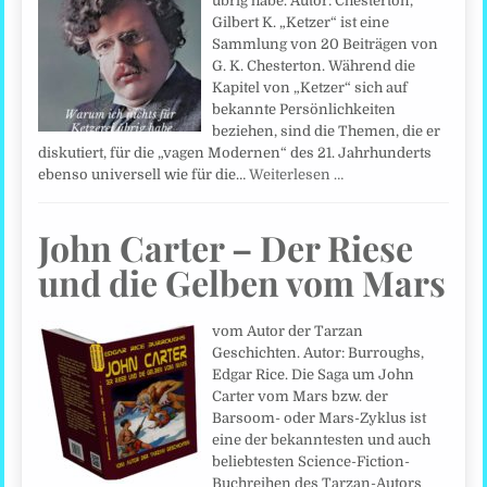
übrig habe. Autor: Chesterton,
Gilbert K. „Ketzer“ ist eine
Sammlung von 20 Beiträgen von
G. K. Chesterton. Während die
Kapitel von „Ketzer“ sich auf
bekannte Persönlichkeiten
beziehen, sind die Themen, die er
diskutiert, für die „vagen Modernen“ des 21. Jahrhunderts
ebenso universell wie für die…
Weiterlesen …
John Carter – Der Riese
und die Gelben vom Mars
vom Autor der Tarzan
Geschichten. Autor: Burroughs,
Edgar Rice. Die Saga um John
Carter vom Mars bzw. der
Barsoom- oder Mars-Zyklus ist
eine der bekanntesten und auch
beliebtesten Science-Fiction-
Buchreihen des Tarzan-Autors