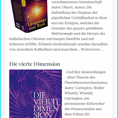
verschworenen Gemeinschaft.
Autor: Ohorn, Anton. Die
Aufstellung des Dogmas der
päpstlichen Unfehlbarkeit in Rom
war ein Ereignis, welches die
Gemüter der ganzen gebildeten
Welt bewegte und die Herzen der
katholischen Christen mit bangen Zweifeln und mit
Schmerz erfüllte. Schwere Seelenkämpfe wurden daraufhin
von manchem Katholiken und manchem…
Weiterlesen …
Die vierte Dimension
Und ihre Anwendungen
– Eine Theorie des
Überlebensmechanismus.
Autor: Carington, Walter
Whately. Whately
Carrington, ein
prominenter Erforscher
des Paranormalen aus
dem frühen 20.