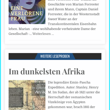
Geschichte von Marian Forrester
und ihrem Mann, Captain Daniel
Forrester, die in der Westernstadt
Sweet Water an der
Transkontinentalen Eisenbahn
leben. Marian - eine wohlhabende verheiratete Dame der
Gesellschaft -…
Weiterlesen …
WEITERE LESEPROBEN
Im dunkelsten Afrika
Die legendäre Emin-Pascha
Expedition. Autor: Stanley, Henry
M. Im Sudan, der ab 1821 unter die
Herrschaft der osmanischen
Vizekönige von Ägypten
gekommen war, brach 1881 der