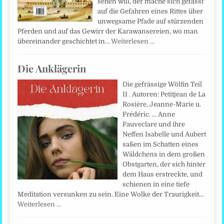
sehen will, der mache sich gefasst
auf die Gefahren eines Rittes über
unwegsame Pfade auf stürzenden
Pferden und auf das Gewirr der Karawansereien, wo man
übereinander geschichtet in…
Weiterlesen …
Die Anklägerin
Die gefrässige Wölfin Teil
II . Autoren: Petitjean de La
Rosière, Jeanne-Marie u.
Frédéric. ... Anne
Fauveclare und ihre
Neffen Isabelle und Aubert
saßen im Schatten eines
Wäldchens in dem großen
Obstgarten, der sich hinter
dem Haus erstreckte, und
schienen in eine tiefe
Meditation versunken zu sein. Eine Wolke der Traurigkeit…
Weiterlesen …