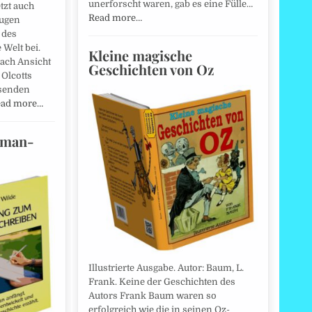
unerforscht waren, gab es eine Fülle…
tzt auch
Read more…
rugen
 des
Welt bei.
Kleine magische
ach Ansicht
Geschichten von Oz
 Olcotts
senden
ead more…
oman-
Illustrierte Ausgabe. Autor: Baum, L.
Frank. Keine der Geschichten des
Autors Frank Baum waren so
erfolgreich wie die in seinen Oz-