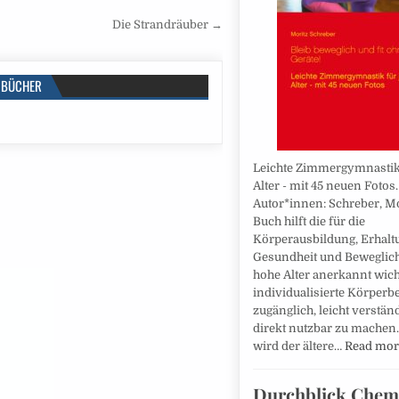
Die Strandräuber →
BÜCHER
Leichte Zimmergymnastik 
Alter - mit 45 neuen Fotos.
Autor*innen: Schreber, Mo
Buch hilft die für die
Körperausbildung, Erhalt
Gesundheit und Beweglichk
hohe Alter anerkannt wich
individualisierte Körper
zugänglich, leicht verstän
direkt nutzbar zu machen
wird der ältere…
Read mo
Durchblick Chem