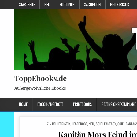
STARTSEITE
NEU
EDITIONEN
SACHBUCH
BELLETRISTIK
ToppEbooks.de
Außergewöhnliche Ebooks
HOME
EBOOK-ANGEBOTE
PRINTBOOKS
REZENSIONSEXEMPLARE
POSTED
BELLETRISTIK
,
LESEPROBE
,
NEU
,
SCIFI-FANTASY
,
SCIFI-FANTAS
IN
Kapitän Mors Feind i