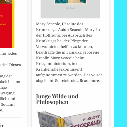
Mary Seacole, Heroine des
Krimkriegs. Autor: Seacole, Mary. In
der Hoffnung, bei Ausbruch des
Krimkriegs bei der Pflege der
Verwundeten helfen zu können,
beantragte die in Jamaika geborene
für jedes
Kreolin Mary Seacole beim
Kriegsministerium, in das
ritz. Dieses
Krankenpflegekontingent
aufgenommen zu werden. Das wurde
ung der
abgelehnt. So reiste sie…
Read more…
eit bis ins
tige
bewegung
Junge Wilde und
dlich und
Philosophen
. Sodann
re…
ie