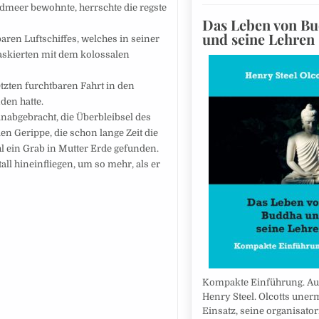
dmeer bewohnte, herrschte die regste
Das Leben von B
und seine Lehren
aren Luftschiffes, welches in seiner
askierten mit dem kolossalen
tzten furchtbaren Fahrt in den
en hatte.
inabgebracht, die Überbleibsel des
n Gerippe, die schon lange Zeit die
hl ein Grab in Mutter Erde gefunden.
ll hineinfliegen, um so mehr, als er
Kompakte Einführung. Auto
Henry Steel. Olcotts uner
Einsatz, seine organisato