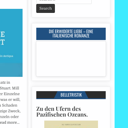
for:
DIE ERWIDERTE LIEBE – EINE
ITALIENISCHE ROMANZE
atz in
Stuart. Mill
BELLETRISTIK
der Einzelne
 was er will,
n Schaden
Zu den Ufern des
nzige Zweck,
Pazifischen Ozeans.
inzeln oder
ead more…