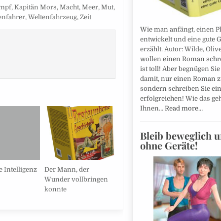
mpf
,
Kapitän Mors
,
Macht
,
Meer
,
Mut
,
enfahrer
,
Weltenfahrzeug
,
Zeit
Wie man anfängt, einen Pl
entwickelt und eine gute 
erzählt. Autor: Wilde, Olive
wollen einen Roman schr
ist toll! Aber begnügen Sie
damit, nur einen Roman z
sondern schreiben Sie ei
erfolgreichen! Wie das geht
Ihnen…
Read more…
Bleib beweglich u
ohne Geräte!
 Intelligenz
Der Mann, der
Wunder vollbringen
konnte