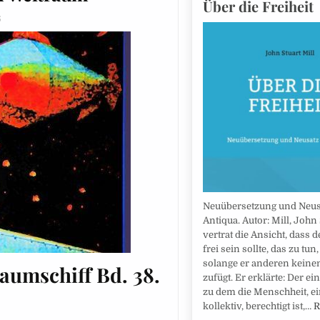
Über die Freiheit
6
Neuübersetzung und Neus
Antiqua. Autor: Mill, John 
vertrat die Ansicht, dass 
frei sein sollte, das zu tun,
solange er anderen keine
aumschiff Bd. 38.
zufügt. Er erklärte: Der ei
zu dem die Menschheit, e
kollektiv, berechtigt ist,…
R