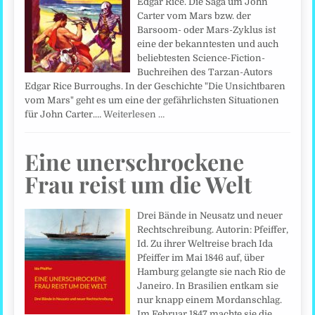
Edgar Rice. Die Saga um John
Carter vom Mars bzw. der
Barsoom- oder Mars-Zyklus ist
eine der bekanntesten und auch
beliebtesten Science-Fiction-
Buchreihen des Tarzan-Autors
Edgar Rice Burroughs. In der Geschichte "Die Unsichtbaren
vom Mars" geht es um eine der gefährlichsten Situationen
für John Carter.…
Weiterlesen …
Eine unerschrockene
Frau reist um die Welt
Drei Bände in Neusatz und neuer
Rechtschreibung. Autorin: Pfeiffer,
Id. Zu ihrer Weltreise brach Ida
Pfeiffer im Mai 1846 auf, über
Hamburg gelangte sie nach Rio de
Janeiro. In Brasilien entkam sie
nur knapp einem Mordanschlag.
Im Februar 1847 machte sie die