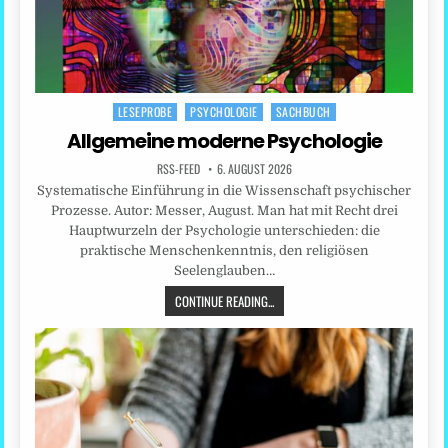
LESEPROBE
PSYCHOLOGIE
SACHBUCH
Posted
in
Allgemeine moderne Psychologie
RSS-FEED
6. AUGUST 2026
Systematische Einführung in die Wissenschaft psychischer
Prozesse. Autor: Messer, August. Man hat mit Recht drei
Hauptwurzeln der Psychologie unterschieden: die
praktische Menschenkenntnis, den religiösen
Seelenglauben…
CONTINUE READING...