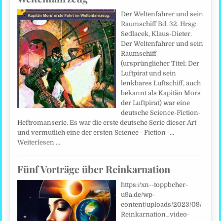
Der Weltenfahrer und sein
Raumschiff Bd. 32. Hrsg:
Sedlacek, Klaus-Dieter.
Der Weltenfahrer und sein
Raumschiff
(ursprünglicher Titel: Der
Luftpirat und sein
lenkbares Luftschiff, auch
bekannt als Kapitän Mors
der Luftpirat) war eine
deutsche Science-Fiction-
Heftromanserie. Es war die erste deutsche Serie dieser Art
und vermutlich eine der ersten Science - Fiction -…
Weiterlesen …
Fünf Vorträge über Reinkarnation
https://xn--toppbcher-
u9a.de/wp-
content/uploads/2023/09/
Reinkarnation_video-