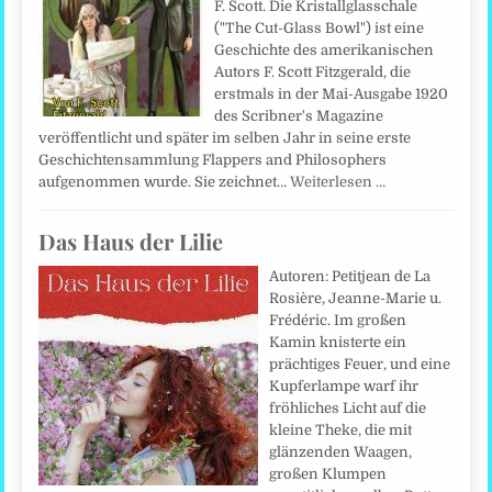
F. Scott. Die Kristallglasschale
("The Cut-Glass Bowl") ist eine
Geschichte des amerikanischen
Autors F. Scott Fitzgerald, die
erstmals in der Mai-Ausgabe 1920
des Scribner's Magazine
veröffentlicht und später im selben Jahr in seine erste
Geschichtensammlung Flappers and Philosophers
aufgenommen wurde. Sie zeichnet…
Weiterlesen …
Das Haus der Lilie
Autoren: Petitjean de La
Rosière, Jeanne-Marie u.
Frédéric. Im großen
Kamin knisterte ein
prächtiges Feuer, und eine
Kupferlampe warf ihr
fröhliches Licht auf die
kleine Theke, die mit
glänzenden Waagen,
großen Klumpen