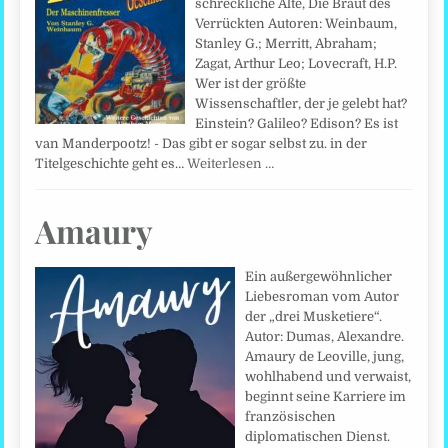
schreckliche Alte, Die Braut des
Verrückten Autoren: Weinbaum,
Stanley G.; Merritt, Abraham;
Zagat, Arthur Leo; Lovecraft, H.P.
Wer ist der größte
Wissenschaftler, der je gelebt hat?
Einstein? Galileo? Edison? Es ist
van Manderpootz! - Das gibt er sogar selbst zu. in der
Titelgeschichte geht es…
Weiterlesen …
Amaury
Ein außergewöhnlicher
Liebesroman vom Autor
der „drei Musketiere“.
Autor: Dumas, Alexandre.
Amaury de Leoville, jung,
wohlhabend und verwaist,
beginnt seine Karriere im
französischen
diplomatischen Dienst.