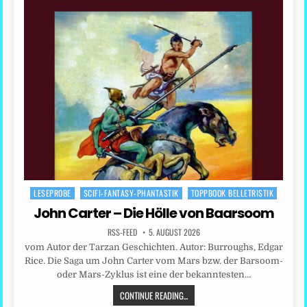
LESEPROBE
SCIFI-FANTASY-PHANTASTIK
TOPPBOOK BELLETRISTIK
Posted
in
John Carter – Die Hölle von Baarsoom
RSS-FEED
5. AUGUST 2026
vom Autor der Tarzan Geschichten. Autor: Burroughs, Edgar
Rice. Die Saga um John Carter vom Mars bzw. der Barsoom-
oder Mars-Zyklus ist eine der bekanntesten…
CONTINUE READING...