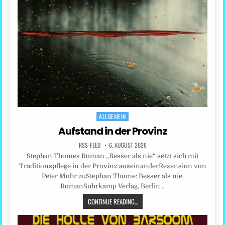
ALLGEMEIN
Posted
in
Aufstand in der Provinz
RSS-FEED
6. AUGUST 2026
Stephan Thomes Roman „Besser als nie“ setzt sich mit
Traditionspflege in der Provinz auseinanderRezension von
Peter Mohr zuStephan Thome: Besser als nie.
RomanSuhrkamp Verlag, Berlin…
CONTINUE READING...