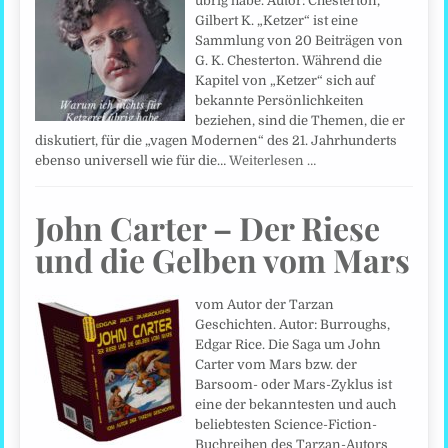
übrig habe. Autor: Chesterton,
Gilbert K. „Ketzer“ ist eine
Sammlung von 20 Beiträgen von
G. K. Chesterton. Während die
Kapitel von „Ketzer“ sich auf
bekannte Persönlichkeiten
beziehen, sind die Themen, die er
diskutiert, für die „vagen Modernen“ des 21. Jahrhunderts
ebenso universell wie für die…
Weiterlesen …
John Carter – Der Riese
und die Gelben vom Mars
vom Autor der Tarzan
Geschichten. Autor: Burroughs,
Edgar Rice. Die Saga um John
Carter vom Mars bzw. der
Barsoom- oder Mars-Zyklus ist
eine der bekanntesten und auch
beliebtesten Science-Fiction-
Buchreihen des Tarzan-Autors