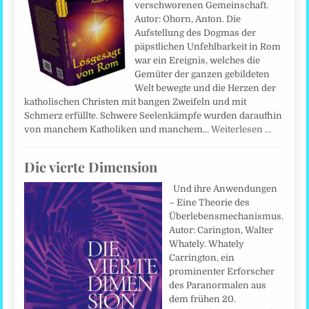
verschworenen Gemeinschaft.
Autor: Ohorn, Anton. Die
Aufstellung des Dogmas der
päpstlichen Unfehlbarkeit in Rom
war ein Ereignis, welches die
Gemüter der ganzen gebildeten
Welt bewegte und die Herzen der
katholischen Christen mit bangen Zweifeln und mit
Schmerz erfüllte. Schwere Seelenkämpfe wurden daraufhin
von manchem Katholiken und manchem…
Weiterlesen …
Die vierte Dimension
Und ihre Anwendungen
– Eine Theorie des
Überlebensmechanismus.
Autor: Carington, Walter
Whately. Whately
Carrington, ein
prominenter Erforscher
des Paranormalen aus
dem frühen 20.