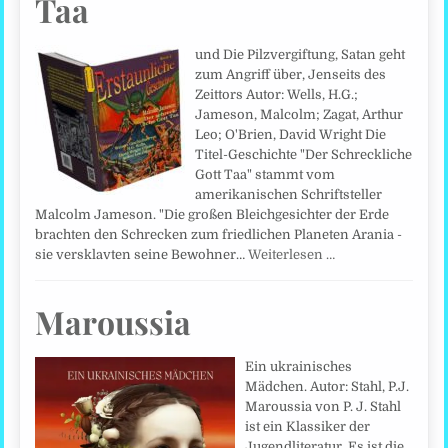
Taa
und Die Pilzvergiftung, Satan geht
zum Angriff über, Jenseits des
Zeittors Autor: Wells, H.G.;
Jameson, Malcolm; Zagat, Arthur
Leo; O'Brien, David Wright Die
Titel-Geschichte "Der Schreckliche
Gott Taa" stammt vom
amerikanischen Schriftsteller
Malcolm Jameson. "Die großen Bleichgesichter der Erde
brachten den Schrecken zum friedlichen Planeten Arania -
sie versklavten seine Bewohner…
Weiterlesen …
Maroussia
Ein ukrainisches
Mädchen. Autor: Stahl, P.J.
Maroussia von P. J. Stahl
ist ein Klassiker der
Jugendliteratur. Es ist die