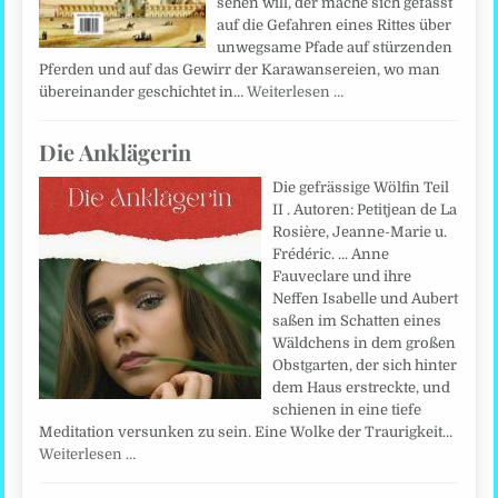
sehen will, der mache sich gefasst
auf die Gefahren eines Rittes über
unwegsame Pfade auf stürzenden
Pferden und auf das Gewirr der Karawansereien, wo man
übereinander geschichtet in…
Weiterlesen …
Die Anklägerin
Die gefrässige Wölfin Teil
II . Autoren: Petitjean de La
Rosière, Jeanne-Marie u.
Frédéric. ... Anne
Fauveclare und ihre
Neffen Isabelle und Aubert
saßen im Schatten eines
Wäldchens in dem großen
Obstgarten, der sich hinter
dem Haus erstreckte, und
schienen in eine tiefe
Meditation versunken zu sein. Eine Wolke der Traurigkeit…
Weiterlesen …