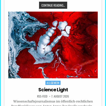
CONTINUE READING...
ALLGEMEIN
Posted
in
Science Light
RSS-FEED
7. AUGUST 2026
Wissenschaftsjournalismus im öffentlich-rechtlichen