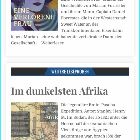
Geschichte von Marian Forrester
und ihrem Mann, Captain Daniel
Forrester, die in der Westernstadt
Sweet Water an der
Transkontinentalen Eisenbahn
leben. Marian - eine wohlhabende verheiratete Dame der
Gesellschaft -…
Weiterlesen …
WEITERE LESEPROBEN
Im dunkelsten Afrika
Die legendäre Emin-Pascha
Expedition. Autor: Stanley, Henry
M. Im Sudan, der ab 1821 unter die
Herrschaft der osmanischen
Vizekönige von Ägypten
gekommen war, brach 1881 der