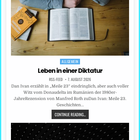
ALLGEMEIN
Posted
in
Leben in einer Diktatur
RSS-FEED
7. AUGUST 2026
Dan Ivan erzählt in „Meile 23“ eindringlich, aber auch voller
Witz vom Donaudelta im Rumänien der 1980er-
JahreRezension von Manfred Roth zuDan Ivan: Meile 23.
Geschichten…
CONTINUE READING...