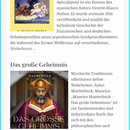
Apocalipsis) ist ein Roman des
spanischen Autors Vicente Blasco
Ibáñez. Er wurde erstmals 1916
veröffentlicht und erzählt die
turbulente Geschichte der
französischen und deutschen
Schwiegersöhne eines argentinischen Großgrundbesitzers,
die während des Ersten Weltkriegs auf verschiedenen…
Weiterlesen …
Das große Geheimnis
Mystische Traditionen
offenbaren tiefste
Wahrheiten. Autor:
Maeterlinck, Maurice.
„Maurice Maeterlinck –
Das große Geheimnis“ ist
ein faszinierendes und
tiefgründiges Buch, das
sich mit den
philosophischen und