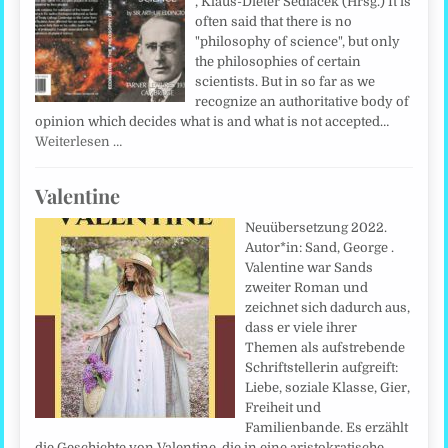
, Klaus-Dieter Sedlacek (Hrsg.) It is
often said that there is no
"philosophy of science", but only
the philosophies of certain
scientists. But in so far as we
recognize an authoritative body of
opinion which decides what is and what is not accepted…
Weiterlesen …
Valentine
Neuübersetzung 2022.
Autor*in: Sand, George .
Valentine war Sands
zweiter Roman und
zeichnet sich dadurch aus,
dass er viele ihrer
Themen als aufstrebende
Schriftstellerin aufgreift:
Liebe, soziale Klasse, Gier,
Freiheit und
Familienbande. Es erzählt
die Geschichte von Valentine, die in eine aristokratische