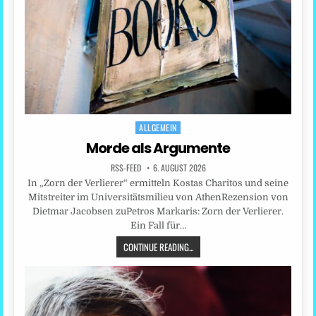
ALLGEMEIN
Posted
in
Morde als Argumente
RSS-FEED
6. AUGUST 2026
In „Zorn der Verlierer“ ermitteln Kostas Charitos und seine
Mitstreiter im Universitätsmilieu von AthenRezension von
Dietmar Jacobsen zuPetros Markaris: Zorn der Verlierer.
Ein Fall für…
CONTINUE READING...