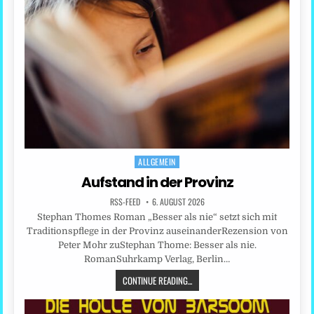
ALLGEMEIN
Posted
in
Aufstand in der Provinz
RSS-FEED
6. AUGUST 2026
Stephan Thomes Roman „Besser als nie“ setzt sich mit
Traditionspflege in der Provinz auseinanderRezension von
Peter Mohr zuStephan Thome: Besser als nie.
RomanSuhrkamp Verlag, Berlin…
CONTINUE READING...