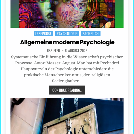
LESEPROBE
PSYCHOLOGIE
SACHBUCH
Posted
in
Allgemeine moderne Psychologie
RSS-FEED
6. AUGUST 2026
Systematische Einführung in die Wissenschaft psychischer
Prozesse. Autor: Messer, August. Man hat mit Recht drei
Hauptwurzeln der Psychologie unterschieden: die
praktische Menschenkenntnis, den religiösen
Seelenglauben…
CONTINUE READING...