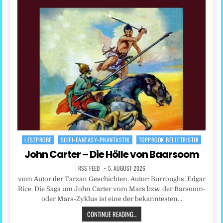
LESEPROBE
SCIFI-FANTASY-PHANTASTIK
TOPPBOOK BELLETRISTIK
Posted
in
John Carter – Die Hölle von Baarsoom
RSS-FEED
5. AUGUST 2026
vom Autor der Tarzan Geschichten. Autor: Burroughs, Edgar
Rice. Die Saga um John Carter vom Mars bzw. der Barsoom-
oder Mars-Zyklus ist eine der bekanntesten…
CONTINUE READING...