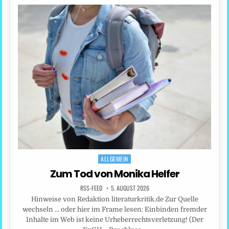
ALLGEMEIN
Posted
in
Zum Tod von Monika Helfer
RSS-FEED
5. AUGUST 2026
Hinweise von Redaktion literaturkritik.de Zur Quelle
wechseln … oder hier im Frame lesen: Einbinden fremder
Inhalte im Web ist keine Urheberrechtsverletzung! (Der