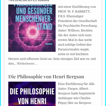
mit einer Einführung von
PROF. W. F. BARRETT,
F.R.S. Ehemaliger
Präsident der Gesellschaft
für Psychische Forschung.
Autor: Willson, Beckles.
Als der Autor sich zum
ersten Mal in das weite
und neblige Gebiet des
Paranormalen wagte,
setze er mit leichtem
Herzen und offenem Geist an. Sein einziges Ziel war es, mit
den…
Weiterlesen …
Die Philosophie von Henri Bergson
Eine Einführung für Alle.
Autor: Farges, Albert.
Bergson hatte begeisterte
Anhänger wie Charles
Péguy (der an Bergson