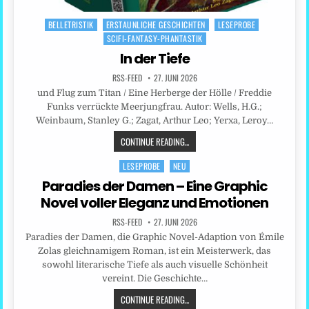
BELLETRISTIK
ERSTAUNLICHE GESCHICHTEN
LESEPROBE
Posted
SCIFI-FANTASY-PHANTASTIK
in
In der Tiefe
RSS-FEED
27. JUNI 2026
und Flug zum Titan / Eine Herberge der Hölle / Freddie
Funks verrückte Meerjungfrau. Autor: Wells, H.G.;
Weinbaum, Stanley G.; Zagat, Arthur Leo; Yerxa, Leroy…
CONTINUE READING...
LESEPROBE
NEU
Posted
in
Paradies der Damen – Eine Graphic
Novel voller Eleganz und Emotionen
RSS-FEED
27. JUNI 2026
Paradies der Damen, die Graphic Novel-Adaption von Émile
Zolas gleichnamigem Roman, ist ein Meisterwerk, das
sowohl literarische Tiefe als auch visuelle Schönheit
vereint. Die Geschichte…
CONTINUE READING...