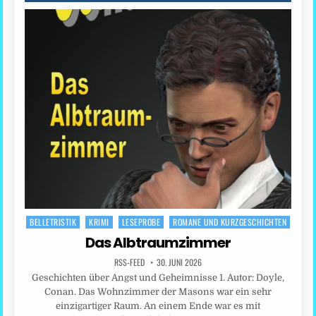
BELLETRISTIK
KRIMI
LESEPROBE
ROMANE UND KURZGESCHICHTEN
Posted
in
Das Albtraumzimmer
RSS-FEED
30. JUNI 2026
Geschichten über Angst und Geheimnisse 1. Autor: Doyle,
Conan. Das Wohnzimmer der Masons war ein sehr
einzigartiger Raum. An einem Ende war es mit