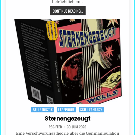
beträchtlichem…
CONTINUE READING...
BELLETRISTIK
LESEPROBE
SCIFI-FANTASY
Posted
in
Sternengezeugt
RSS-FEED
30. JUNI 2026
Eine Verschwörungstheorie über die Genmanipulation