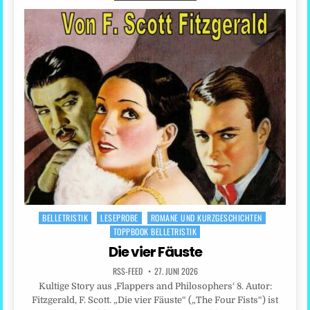
BELLETRISTIK
LESEPROBE
ROMANE UND KURZGESCHICHTEN
Posted
TOPPBOOK BELLETRISTIK
in
Die vier Fäuste
RSS-FEED
27. JUNI 2026
Kultige Story aus ‚Flappers and Philosophers‘ 8. Autor:
Fitzgerald, F. Scott. „Die vier Fäuste“ („The Four Fists“) ist