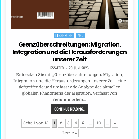
LESEPROBE
NEU
Posted
in
Grenzüberschreitungen: Migration,
Integration und die Herausforderungen
unserer Zeit
RSS-FEED
23. JUNI 2026
Entdecken Sie mit „Grenzüberschreitungen: Migration,
Integration und die Herausforderungen unserer Zeit“ eine
tiefgreifende und umfassende Analyse des aktuellen
globalen Phänomens der Migration. Verfasst von
renommiertem…
CONTINUE READING...
Seite 1 von 15
1
2
3
4
5
...
10
...
»
Letzte »