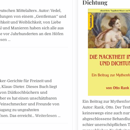
Dichtung
tschen Mittelalters. Autor: Vedel,
ellungen von einem „Gentleman“ und
ichkeit und Weiblichkeit, von Liebe
l und Manieren haben sich alle aus
die vor Jahrhunderten an den Höfen
esen …
er-Gerichte für Freizeit und
 Klaus-Dieter. Dieses Buch liegt
d von Diätkochbüchern und
ber es hat einen unschätzbaren
Ein Beitrag zur Mythenfo
ür Feinschmecker und Freunde von
Autor: Rank, Otto. Der Text
 Zugang zu ungeahnten
keineswegs eine auch nur
nen. Das erreicht…
Weiterlesen …
abgeschlossene Behandlu
schier unerschöpflichen 