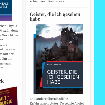
schien vor…
Read more…
Geister, die ich gesehen
habe
hen Physis
 Max. In dem
 Gesicht der
er
, die
elche eine
n mit der
t. Um ein
rgelegten
ore…
ie
und andere übersinnliche
Erfahrungen. Autor: Tweedale, Violet.