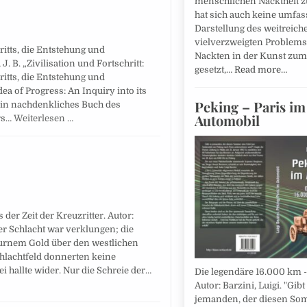
menschlichen Nacktheit z
hat sich auch keine umfa
Darstellung des weitreic
vielverzweigten Problems
ritts, die Entstehung und
Nackten in der Kunst zum 
J. B. „Zivilisation und Fortschritt:
gesetzt,…
Read more…
ritts, die Entstehung und
dea of Progress: An Inquiry into its
Peking – Paris im
 ein nachdenkliches Buch des
Automobil
rs…
Weiterlesen …
er Zeit der Kreuzritter. Autor:
er Schlacht war verklungen; die
purnem Gold über den westlichen
hlachtfeld donnerten keine
 hallte wider. Nur die Schreie der…
Die legendäre 16.000 km - 
Autor: Barzini, Luigi. "Gibt
jemanden, der diesen So