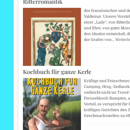
Ritterromantik
des französischen und deu
Valdemar. Unsere Vorst
einer „Lady“, von Ritterl
und Ehre, von guter Mora
den Idealen entwickelt, 
der Grafen von…
Weiterl
Kochbuch für ganze Kerle
Kräftige und Feinschmeck
Camping. Hrsg.: Sedlacek,
vielleicht nicht im Tren
Fernsehkoch-Rezepten, a
Vorteil, es verspricht f
kräftigen Gerichten den
Geschmackswelten zu öff