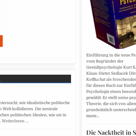
Einführung in die neue P
vom Begründer der
Gestaltpsychologie Kurt Ko
Klaus-Dieter Sedlacek (Hr
Koffka hat als forschende
für dieses Buch zur Einfü
Psychologie einen beson
gewählt. Er stellt seine p
ersucht, wie idealistische politische
Theorie, die sich von alle
Welt kollidieren. Die zentrale
grundsätzlich unterscheid
en politischen Idealen, wie sie in
more…
…
Weiterlesen …
Die Nacktheit in 