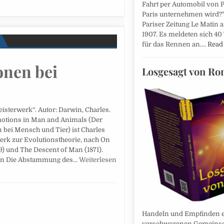
Fahrt per Automobil von 
Paris unternehmen wird?",
Pariser Zeitung Le Matin 
1907. Es meldeten sich 40
für das Rennen an.…
Read
onen bei
Losgesagt von R
sterwerk“. Autor: Darwin, Charles.
motions in Man and Animals (Der
bei Mensch und Tier) ist Charles
erk zur Evolutionstheorie, nach On
59) und The Descent of Man (1871).
l in Die Abstammung des…
Weiterlesen
Handeln und Empfinden e
verschworenen Gemeinsch