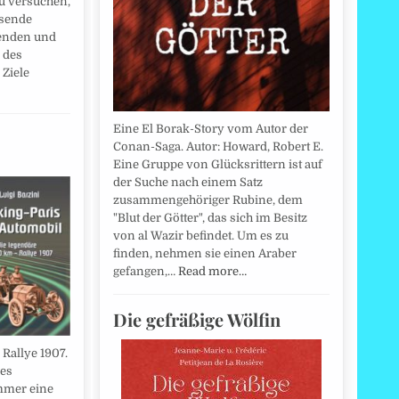
u versuchen,
ssende
henden und
 des
Ziele
Eine El Borak-Story vom Autor der
Conan-Saga. Autor: Howard, Robert E.
Eine Gruppe von Glücksrittern ist auf
der Suche nach einem Satz
zusammengehöriger Rubine, dem
"Blut der Götter", das sich im Besitz
von al Wazir befindet. Um es zu
finden, nehmen sie einen Araber
gefangen,…
Read more…
Die gefräßige Wölfin
Rallye 1907.
 es
mmer eine