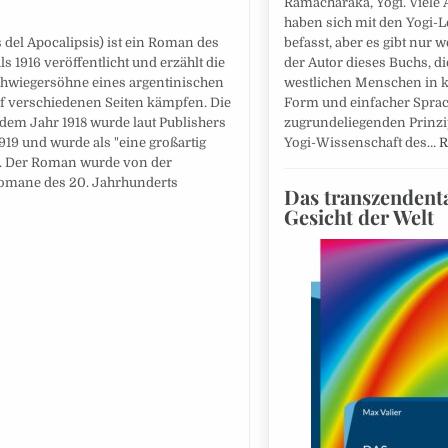
Ramacharaka, Yogi. Viele 
haben sich mit den Yogi-
befasst, aber es gibt nur 
s del Apocalipsis) ist ein Roman des
der Autor dieses Buchs, d
 1916 veröffentlicht und erzählt die
westlichen Menschen in 
chwiegersöhne eines argentinischen
Form und einfacher Sprac
uf verschiedenen Seiten kämpfen. Die
zugrundeliegenden Prinzi
dem Jahr 1918 wurde laut Publishers
Yogi-Wissenschaft des…
R
9 und wurde als "eine großartig
rt. Der Roman wurde von der
 Romane des 20. Jahrhunderts
Das transzendent
Gesicht der Welt