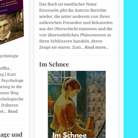
Das Buch ist zweifacher Natur.
Einerseits gibt die Autorin Berichte
wieder, die unter anderem von ihren
zahlreichen Freunden und Bekannten
aus der Oberschicht stammen und die
von übernatürlichen Phänomenen in
ihren Schlössern handeln, deren
Zeuge sie waren. Zum…
Read more…
sychologie
Im Schnee
ffka ,
sg.) Kurt
r Psychologe
hrung in die
deren Weg
sychologische
n früheren
et,…
Read
Sage und