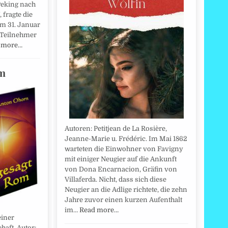
Peking nach
 fragte die
am 31. Januar
 Teilnehmer
 more…
om
Autoren: Petitjean de La Rosière,
Jeanne-Marie u. Frédéric. Im Mai 1862
warteten die Einwohner von Favigny
mit einiger Neugier auf die Ankunft
von Dona Encarnacion, Gräfin von
Villaferda. Nicht, dass sich diese
Neugier an die Adlige richtete, die zehn
Jahre zuvor einen kurzen Aufenthalt
im…
Read more…
iner
aft. Autor: