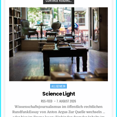
CONTINUE READING...
ALLGEMEIN
Posted
in
Science Light
RSS-FEED
7. AUGUST 2026
Wissenschaftsjournalismus im öffentlich-rechtlichen
RundfunkEssay von Anton Argus Zur Quelle wechseln …