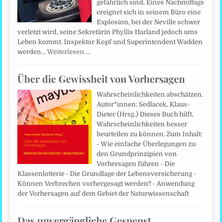
gefährlich sind. Eines Nachmittags
ereignet sich in seinem Büro eine
Explosion, bei der Neville schwer
verletzt wird, seine Sekretärin Phyllis Harland jedoch ums
Leben kommt. Inspektor Kopf und Superintendent Wadden
werden…
Weiterlesen …
Über die Gewissheit von Vorhersagen
Wahrscheinlichkeiten abschätzen.
Autor*innen: Sedlacek, Klaus-
Dieter (Hrsg.) Dieses Buch hilft,
Wahrscheinlichkeiten besser
beurteilen zu können. Zum Inhalt:
- Wie einfache Überlegungen zu
den Grundprinzipien von
Vorhersagen führen - Die
Klassenlotterie - Die Grundlage der Lebens­versicherung -
Können Verbrechen vorhergesagt werden? - Anwendung
der Vorhersagen auf dem Gebiet der Naturwissenschaft
Das unvergängliche Gespenst