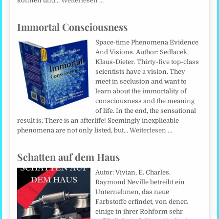
können und…
Weiterlesen …
Immortal Consciousness
Space-time Phenomena Evidence
And Visions. Author: Sedlacek,
Klaus-Dieter. Thirty-five top-class
scientists have a vision. They
meet in seclusion and want to
learn about the immortality of
consciousness and the meaning
of life. In the end, the sensational
result is: There is an afterlife! Seemingly inexplicable
phenomena are not only listed, but…
Weiterlesen …
Schatten auf dem Haus
Autor: Vivian, E. Charles.
Raymond Neville betreibt ein
Unternehmen, das neue
Farbstoffe erfindet, von denen
einige in ihrer Rohform sehr