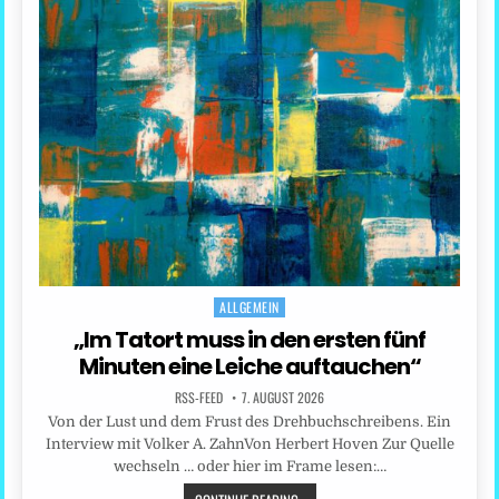
ALLGEMEIN
Posted
in
„Im Tatort muss in den ersten fünf
Minuten eine Leiche auftauchen“
RSS-FEED
7. AUGUST 2026
Von der Lust und dem Frust des Drehbuchschreibens. Ein
Interview mit Volker A. ZahnVon Herbert Hoven Zur Quelle
wechseln … oder hier im Frame lesen:…