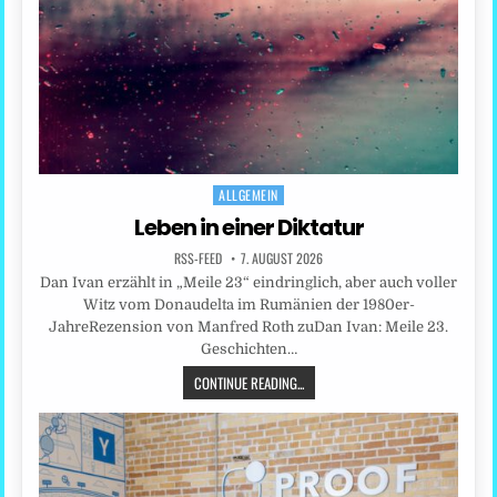
ALLGEMEIN
Posted
in
Leben in einer Diktatur
RSS-FEED
7. AUGUST 2026
Dan Ivan erzählt in „Meile 23“ eindringlich, aber auch voller
Witz vom Donaudelta im Rumänien der 1980er-
JahreRezension von Manfred Roth zuDan Ivan: Meile 23.
Geschichten…
CONTINUE READING...