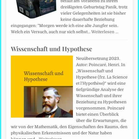
befällt am Vorabend zu ihrem
dreißigsten Geburtstag Panik, trotz
vieler Gelegenheiten ist sie bisher
keine dauerhafte Beziehung
eingegangen: "Morgen werde ich eine alte Jungfer sein.
Welch ein Versuch, auch nur sich selbst…
Weiterlesen …
Wissenschaft und Hypothese
Neuübersetzung 2023.
Autor: Poincaré, Henri. In
„Wissenschaft und
Hypothese (frz. La Science
et l’Hypothèse)“ wird eine
tiefgründige Analyse der
Wissenschaft und ihrer
Beziehung zu Hypothesen
vorgenommen. Poincaré
bietet einen Überblick
über die Erwartungen, die
wir von der Mathematik, den Eigenschaften des Raums, den
physikalischen Erkenntnissen und der Natur haben