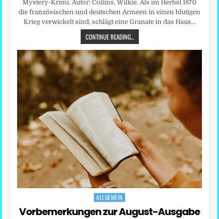
Mystery-Krimi. Autor: Collins, Wilkie. Als im Herbst 1870
die französischen und deutschen Armeen in einen blutigen
Krieg verwickelt sind, schlägt eine Granate in das Haus…
CONTINUE READING...
ALLGEMEIN
Posted
in
Vorbemerkungen zur August-Ausgabe