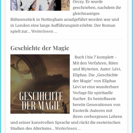
Orczy. Er wurde
geschrieben, nachdem ihr
gleichnamiges
Bühnenstück in Nottingham uraufgeführt worden war und
in London eine lange Aufführungzeit erlebte. Der Roman
spielt zur…
Weiterlesen …
Geschichte der Magie
Buch 1 bis 7 komplett –
Mit den Verfahren, Riten
und Myterien. Autor: Lévi,
Eliphas. Die „Geschichte
der Magie“ von Eliphas
Lèvi ist eine wunderbare
Vorlage für spirituelle
Sucher. Es beeinflusste
bereits Generationen von
Esoterik-Autoren mit
ihren verborgenen Lehren
und seiner kunstvollen Sprache und rückt die esoterischen
Studien des Altertums…
Weiterlesen …