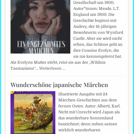
Gesellschaft um 1900.
Autor*innen: Meade, L.T.
England um 1900: Die
Geschichte beginnt mit
Audrey, der 16-jährigen
Bewohnerin von Wynford
Castle. Aber sie wird nicht
erben, das Schloss geht an
ihre Cousine Evelyn, die
sie nie kennengelernt hat.
Als Evelyns Mutter stirbt, reist sie aus der „Wildnis
Tasmaniens“…
Weiterlesen …
Wunderschöne japanische Märchen
Illustrierte Ausgabe mit 24
Märchen-Geschichten aus dem
fernen Osten. Autor: Alberti, Karl.
Nicht mit Unrecht wird Japan als
das wunderbare Sonnenland
bezeichnet; denn neben seinen
wirklich wunderbaren