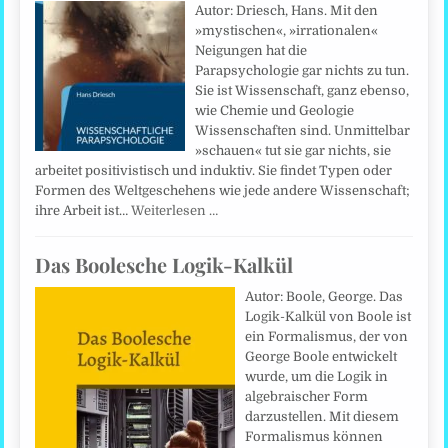
Autor: Driesch, Hans. Mit den
»mystischen«, »irrationalen«
Neigungen hat die
Parapsychologie gar nichts zu tun.
Sie ist Wissenschaft, ganz ebenso,
wie Chemie und Geologie
Wissenschaften sind. Unmittelbar
»schauen« tut sie gar nichts, sie
arbeitet positivistisch und induktiv. Sie findet Typen oder
Formen des Weltgeschehens wie jede andere Wissenschaft;
ihre Arbeit ist…
Weiterlesen …
Das Boolesche Logik-Kalkül
Autor: Boole, George. Das
Logik-Kalkül von Boole ist
ein Formalismus, der von
George Boole entwickelt
wurde, um die Logik in
algebraischer Form
darzustellen. Mit diesem
Formalismus können