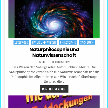
LESEPROBE
NATUR UND WISSEN
PHILOSOPHIE
SACHBUCH
Posted
in
Naturphilosophie und
Naturwissenschaft
RSS-FEED
8. AUGUST 2026
Das Wesen der Naturgesetze. Autor: Schlick, Moritz. Die
Naturphilosophie verhält sich zur Naturwissenschaft wie die
Philosophie im Allgemeinen zur Wissenschaft überhaupt.
So ist es die…
CONTINUE READING...