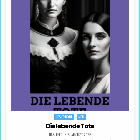
LESEPROBE
NEU
Posted
in
Die lebende Tote
RSS-FEED
8. AUGUST 2026