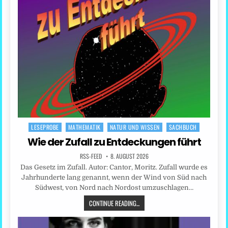
LESEPROBE
MATHEMATIK
NATUR UND WISSEN
SACHBUCH
Posted
in
Wie der Zufall zu Entdeckungen führt
RSS-FEED
8. AUGUST 2026
Das Gesetz im Zufall. Autor: Cantor, Moritz. Zufall wurde es
Jahrhunderte lang genannt, wenn der Wind von Süd nach
Südwest, von Nord nach Nordost umzuschlagen…
CONTINUE READING...