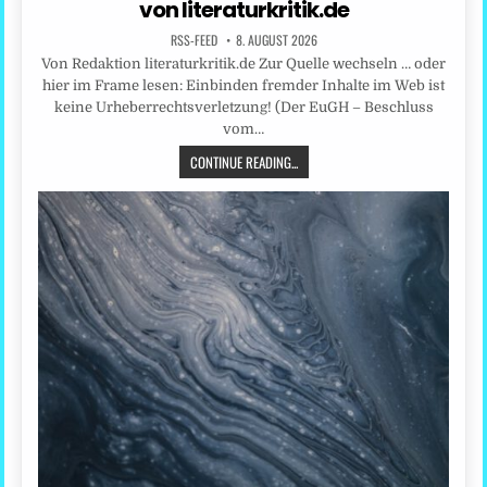
von literaturkritik.de
RSS-FEED
8. AUGUST 2026
Von Redaktion literaturkritik.de Zur Quelle wechseln … oder
hier im Frame lesen: Einbinden fremder Inhalte im Web ist
keine Urheberrechtsverletzung! (Der EuGH – Beschluss
vom…
CONTINUE READING...