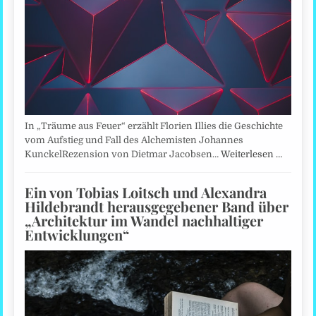
In „Träume aus Feuer“ erzählt Florien Illies die Geschichte
vom Aufstieg und Fall des Alchemisten Johannes
KunckelRezension von Dietmar Jacobsen…
Weiterlesen …
Ein von Tobias Loitsch und Alexandra
Hildebrandt herausgegebener Band über
„Architektur im Wandel nachhaltiger
Entwicklungen“