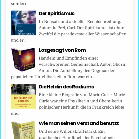
sondern...
Der Spiritismus
In Neusatz und aktueller Rechtschreibung.
Autor: du Prel, Carl. Der Spiritismus ist ohne
Zweifel die paradoxeste aller Wissenschaften
und er...
Losgesagt von Rom
Handeln und Empfinden einer
verschworenen Gemeinschaft. Autor: Ohorn,
Anton. Die Aufstellung des Dogmas der
päpstlichen Unfehlbarkeit in Rom war ein...
Die Heldin des Radiums
Eine kleine Biografie von Marie Curie. Marie
Curie war eine Physikerin und Chemikerin
polnischer Herkunft, die in Frankreich lebte
und...
Wie man seinen Verstand benutzt
Und seine Willenskraft stärkt. Ein
praktisches Handbuch der Psychologie.