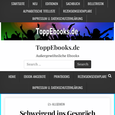
STARTSEITE
NEU
EDITIONEN
SACHBUCH
BELLETRISTIK
ALPHABETISCHE TITELLISTE
REZENSIONSEXEMPLARE
IMPRESSUM U. DATENSCHUTZERKLÄRUNG
ToppEbooks.de
Außergewöhnliche Ebooks
Search
for:
HOME
EBOOK-ANGEBOTE
PRINTBOOKS
REZENSIONSEXEMPLARE
IMPRESSUM U. DATENSCHUTZERKLÄRUNG
POSTED
ALLGEMEIN
IN
Schweigend ins Gespräch