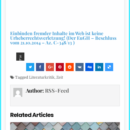
Einbinden fremder Inhalte im Web ist keine
Urheberrechtsverletzung! (Der EuGH – Beschluss
vom 21.10.2014 – Az. C-348/13 )
S
h
ar
e:
Tagged
Literaturkritik
,
Zeit
Author:
RSS-Feed
Related Articles