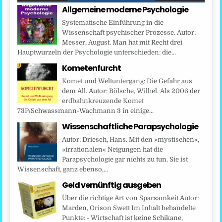
Allgemeine moderne Psychologie
Systematische Einführung in die
Wissenschaft psychischer Prozesse. Autor:
Messer, August. Man hat mit Recht drei
Hauptwurzeln der Psychologie unterschieden: die...
Kometenfurcht
Komet und Weltuntergang: Die Gefahr aus
dem All. Autor: Bölsche, Wilhel. Als 2006 der
erdbahnkreuzende Komet
73P/Schwassmann-Wachmann 3 in einige...
Wissenschaftliche Parapsychologie
Autor: Driesch, Hans. Mit den »mystischen«,
»irrationalen« Neigungen hat die
Parapsychologie gar nichts zu tun. Sie ist
Wissenschaft, ganz ebenso,...
Geld vernünftig ausgeben
Über die richtige Art von Sparsamkeit Autor:
Marden, Orison Swett Im Inhalt behandelte
Punkte: - Wirtschaft ist keine Schikane,