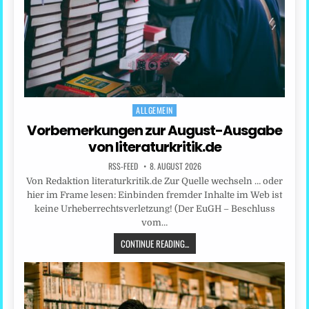
ALLGEMEIN
Posted
in
Vorbemerkungen zur August-Ausgabe
von literaturkritik.de
RSS-FEED
8. AUGUST 2026
Von Redaktion literaturkritik.de Zur Quelle wechseln … oder
hier im Frame lesen: Einbinden fremder Inhalte im Web ist
keine Urheberrechtsverletzung! (Der EuGH – Beschluss
vom…
CONTINUE READING...