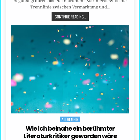
Begünstigt durch das PR-Instrument ‚Starinterview‘ ist die
Trennlinie zwischen Vermarktung und…
CONTINUE READING...
ALLGEMEIN
Posted
in
Wie ich beinahe ein berühmter
Literaturkritiker geworden wäre