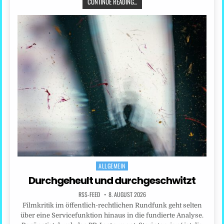
CONTINUE READING...
ALLGEMEIN
Posted
in
Durchgeheult und durchgeschwitzt
RSS-FEED
8. AUGUST 2026
Filmkritik im öffentlich-rechtlichen Rundfunk geht selten
über eine Servicefunktion hinaus in die fundierte Analyse.