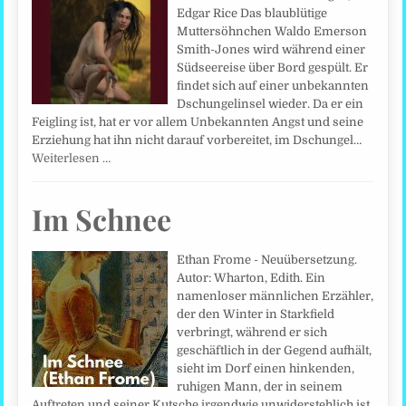
Edgar Rice Das blaublütige
Muttersöhnchen Waldo Emerson
Smith-Jones wird während einer
Südseereise über Bord gespült. Er
findet sich auf einer unbekannten
Dschungelinsel wieder. Da er ein
Feigling ist, hat er vor allem Unbekannten Angst und seine
Erziehung hat ihn nicht darauf vorbereitet, im Dschungel…
Weiterlesen …
Im Schnee
Ethan Frome - Neuübersetzung.
Autor: Wharton, Edith. Ein
namenloser männlichen Erzähler,
der den Winter in Starkfield
verbringt, während er sich
geschäftlich in der Gegend aufhält,
sieht im Dorf einen hinkenden,
ruhigen Mann, der in seinem
Auftreten und seiner Kutsche irgendwie unwiderstehlich ist.