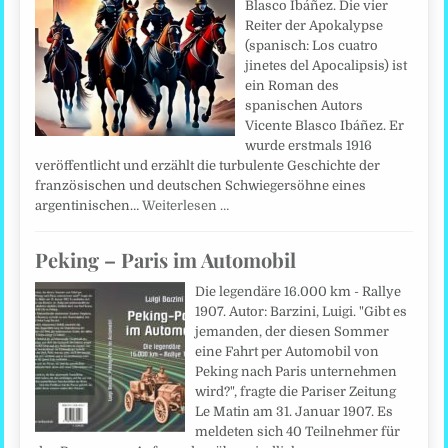
Blasco Ibáñez. Die vier
Reiter der Apokalypse
(spanisch: Los cuatro
jinetes del Apocalipsis) ist
ein Roman des
spanischen Autors
Vicente Blasco Ibáñez. Er
wurde erstmals 1916
veröffentlicht und erzählt die turbulente Geschichte der
französischen und deutschen Schwiegersöhne eines
argentinischen…
Weiterlesen …
Peking – Paris im Automobil
Die legendäre 16.000 km - Rallye
1907. Autor: Barzini, Luigi. "Gibt es
jemanden, der diesen Sommer
eine Fahrt per Automobil von
Peking nach Paris unternehmen
wird?", fragte die Pariser Zeitung
Le Matin am 31. Januar 1907. Es
meldeten sich 40 Teilnehmer für