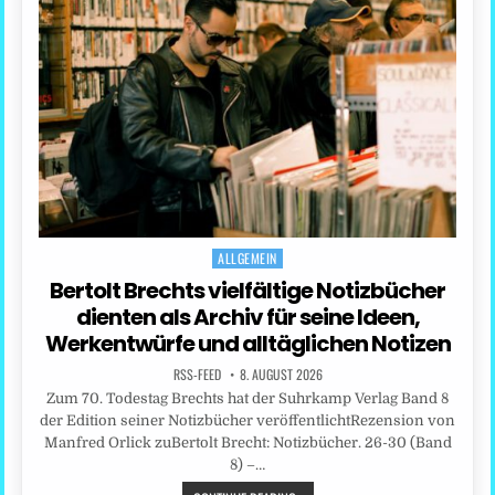
ALLGEMEIN
Posted
in
Bertolt Brechts vielfältige Notizbücher
dienten als Archiv für seine Ideen,
Werkentwürfe und alltäglichen Notizen
RSS-FEED
8. AUGUST 2026
Zum 70. Todestag Brechts hat der Suhrkamp Verlag Band 8
der Edition seiner Notizbücher veröffentlichtRezension von
Manfred Orlick zuBertolt Brecht: Notizbücher. 26-30 (Band
8) –…