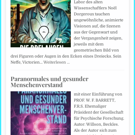
Labor des alten
Wissenschaftlers Noël
Dorgeroux tauchen
ungewöhnliche, animierte
Visionen auf, die Szenen
aus der Gegenwart und
der Vergangenheit zeigen,
jeweils mit dem
geometrischen Bild von
drei Figuren oder Augen in den Ecken eines Dreiecks. Sein
Neffe, Victorien…
Weiterlesen …
Paranormales und gesunder
Menschenverstand
mit einer Einführung von
PROF. W. F. BARRETT,
F.R.S. Ehemaliger
Präsident der Gesellschaft
für Psychische Forschung.
Autor: Willson, Beckles.
Als der Autor sich zum