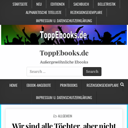
STARTSEITE
NEU
EDITIONEN
SACHBUCH
BELLETRISTIK
ALPHABETISCHE TITELLISTE
REZENSIONSEXEMPLARE
IMPRESSUM U. DATENSCHUTZERKLÄRUNG
ToppEbooks.de
Außergewöhnliche Ebooks
Search
for:
HOME
EBOOK-ANGEBOTE
PRINTBOOKS
REZENSIONSEXEMPLARE
IMPRESSUM U. DATENSCHUTZERKLÄRUNG
POSTED
ALLGEMEIN
IN
Wir sind alle Töchter, aber nicht