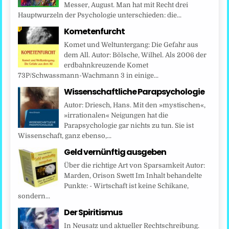
Messer, August. Man hat mit Recht drei
Hauptwurzeln der Psychologie unterschieden: die...
Kometenfurcht
Komet und Weltuntergang: Die Gefahr aus
dem All. Autor: Bölsche, Wilhel. Als 2006 der
erdbahnkreuzende Komet
73P/Schwassmann-Wachmann 3 in einige...
Wissenschaftliche Parapsychologie
Autor: Driesch, Hans. Mit den »mystischen«,
»irrationalen« Neigungen hat die
Parapsychologie gar nichts zu tun. Sie ist
Wissenschaft, ganz ebenso,...
Geld vernünftig ausgeben
Über die richtige Art von Sparsamkeit Autor:
Marden, Orison Swett Im Inhalt behandelte
Punkte: - Wirtschaft ist keine Schikane,
sondern...
Der Spiritismus
In Neusatz und aktueller Rechtschreibung.