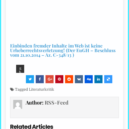
Einbinden fremder Inhalte im Web ist keine
Urheberrechtsverletzung! (Der EuGH – Beschluss
vom 21.10.2014 – Az. C-348/13 )
S
h
ar
e:
Tagged
Literaturkritik
Author:
RSS-Feed
Related Articles