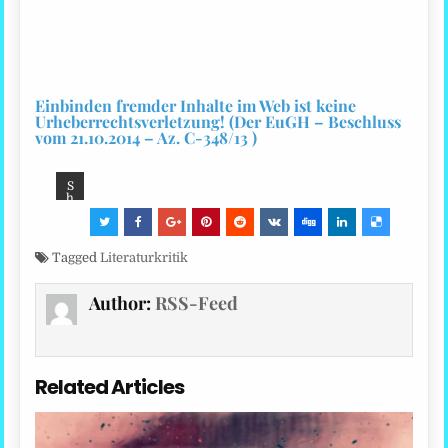
Einbinden fremder Inhalte im Web ist keine
Urheberrechtsverletzung! (Der EuGH – Beschluss
vom 21.10.2014 – Az. C-348/13 )
S
h
ar
e:
Tagged
Literaturkritik
Author:
RSS-Feed
Related Articles