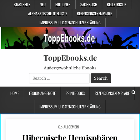
STARTSEITE
NEU
EDITIONEN
SACHBUCH
BELLETRISTIK
ALPHABETISCHE TITELLISTE
REZENSIONSEXEMPLARE
IMPRESSUM U. DATENSCHUTZERKLÄRUNG
ToppEbooks.de
Außergewöhnliche Ebooks
Search
for:
HOME
EBOOK-ANGEBOTE
PRINTBOOKS
REZENSIONSEXEMPLARE
IMPRESSUM U. DATENSCHUTZERKLÄRUNG
POSTED
ALLGEMEIN
IN
Hibernische Hemisphären