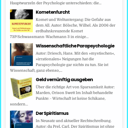
Hauptwurzeln der Psychologie unterschieden: die...
Kometenfurcht
Komet und Weltuntergang: Die Gefahr aus
dem All. Autor: Bölsche, Wilhel. Als 2006 der
erdbahnkreuzende Komet
73P/Schwassmann-Wachmann 3 in einige...
Wissenschaftliche Parapsychologie
Autor: Driesch, Hans. Mit den »mystischen«,
»irrationalen« Neigungen hat die
Parapsychologie gar nichts zu tun. Sie ist
Wissenschaft, ganz ebenso,...
Geld vernünftig ausgeben
Über die richtige Art von Sparsamkeit Autor:
Marden, Orison Swett Im Inhalt behandelte
Punkte: - Wirtschaft ist keine Schikane,
sondern...
Der Spiritismus
In Neusatz und aktueller Rechtschreibung.
Autor: du Prel, Carl. Der Spiritismus ist ohne