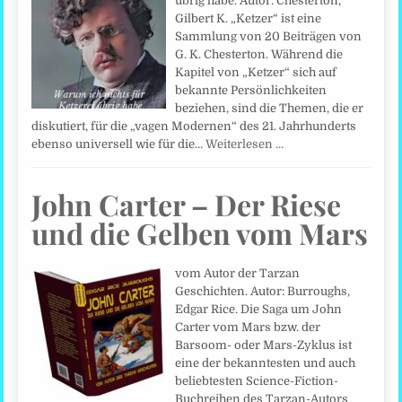
übrig habe. Autor: Chesterton,
Gilbert K. „Ketzer“ ist eine
Sammlung von 20 Beiträgen von
G. K. Chesterton. Während die
Kapitel von „Ketzer“ sich auf
bekannte Persönlichkeiten
beziehen, sind die Themen, die er
diskutiert, für die „vagen Modernen“ des 21. Jahrhunderts
ebenso universell wie für die…
Weiterlesen …
John Carter – Der Riese
und die Gelben vom Mars
vom Autor der Tarzan
Geschichten. Autor: Burroughs,
Edgar Rice. Die Saga um John
Carter vom Mars bzw. der
Barsoom- oder Mars-Zyklus ist
eine der bekanntesten und auch
beliebtesten Science-Fiction-
Buchreihen des Tarzan-Autors