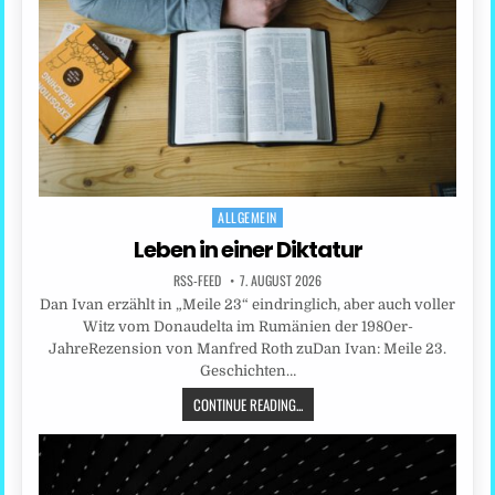
ALLGEMEIN
Posted
in
Leben in einer Diktatur
RSS-FEED
7. AUGUST 2026
Dan Ivan erzählt in „Meile 23“ eindringlich, aber auch voller
Witz vom Donaudelta im Rumänien der 1980er-
JahreRezension von Manfred Roth zuDan Ivan: Meile 23.
Geschichten…
CONTINUE READING...