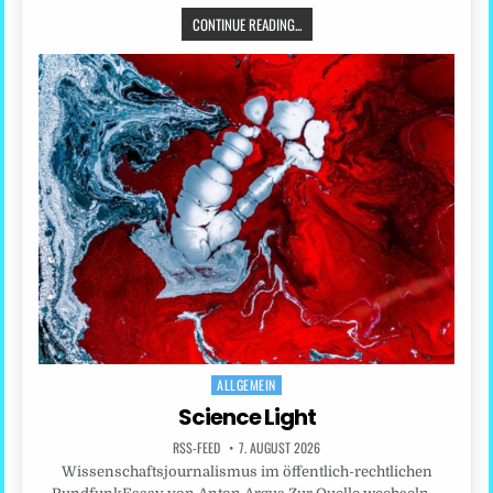
CONTINUE READING...
ALLGEMEIN
Posted
in
Science Light
RSS-FEED
7. AUGUST 2026
Wissenschaftsjournalismus im öffentlich-rechtlichen