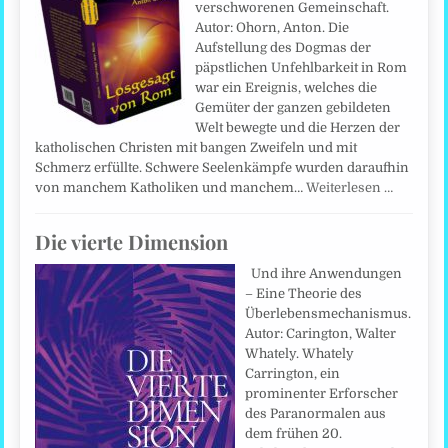
verschworenen Gemeinschaft.
Autor: Ohorn, Anton. Die
Aufstellung des Dogmas der
päpstlichen Unfehlbarkeit in Rom
war ein Ereignis, welches die
Gemüter der ganzen gebildeten
Welt bewegte und die Herzen der
katholischen Christen mit bangen Zweifeln und mit
Schmerz erfüllte. Schwere Seelenkämpfe wurden daraufhin
von manchem Katholiken und manchem…
Weiterlesen …
Die vierte Dimension
Und ihre Anwendungen
– Eine Theorie des
Überlebensmechanismus.
Autor: Carington, Walter
Whately. Whately
Carrington, ein
prominenter Erforscher
des Paranormalen aus
dem frühen 20.