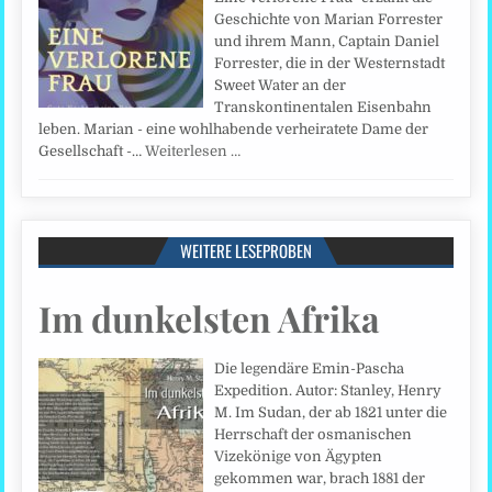
Geschichte von Marian Forrester
und ihrem Mann, Captain Daniel
Forrester, die in der Westernstadt
Sweet Water an der
Transkontinentalen Eisenbahn
leben. Marian - eine wohlhabende verheiratete Dame der
Gesellschaft -…
Weiterlesen …
WEITERE LESEPROBEN
Im dunkelsten Afrika
Die legendäre Emin-Pascha
Expedition. Autor: Stanley, Henry
M. Im Sudan, der ab 1821 unter die
Herrschaft der osmanischen
Vizekönige von Ägypten
gekommen war, brach 1881 der