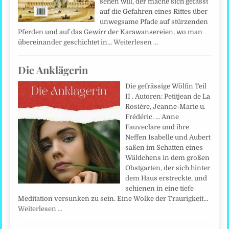
sehen will, der mache sich gefasst
auf die Gefahren eines Rittes über
unwegsame Pfade auf stürzenden
Pferden und auf das Gewirr der Karawansereien, wo man
übereinander geschichtet in…
Weiterlesen …
Die Anklägerin
Die gefrässige Wölfin Teil
II . Autoren: Petitjean de La
Rosière, Jeanne-Marie u.
Frédéric. ... Anne
Fauveclare und ihre
Neffen Isabelle und Aubert
saßen im Schatten eines
Wäldchens in dem großen
Obstgarten, der sich hinter
dem Haus erstreckte, und
schienen in eine tiefe
Meditation versunken zu sein. Eine Wolke der Traurigkeit…
Weiterlesen …