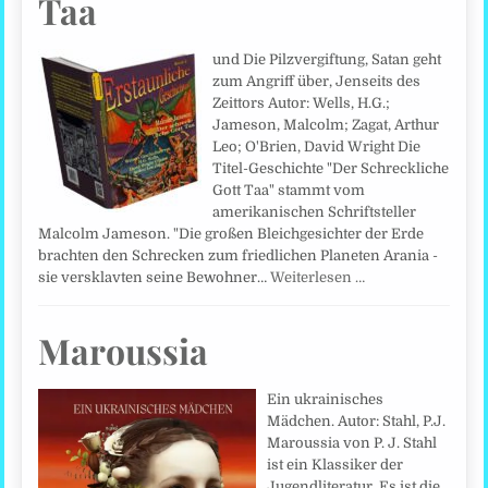
Taa
und Die Pilzvergiftung, Satan geht
zum Angriff über, Jenseits des
Zeittors Autor: Wells, H.G.;
Jameson, Malcolm; Zagat, Arthur
Leo; O'Brien, David Wright Die
Titel-Geschichte "Der Schreckliche
Gott Taa" stammt vom
amerikanischen Schriftsteller
Malcolm Jameson. "Die großen Bleichgesichter der Erde
brachten den Schrecken zum friedlichen Planeten Arania -
sie versklavten seine Bewohner…
Weiterlesen …
Maroussia
Ein ukrainisches
Mädchen. Autor: Stahl, P.J.
Maroussia von P. J. Stahl
ist ein Klassiker der
Jugendliteratur. Es ist die