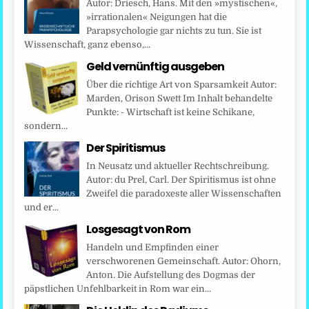
Autor: Driesch, Hans. Mit den »mystischen«,
»irrationalen« Neigungen hat die
Parapsychologie gar nichts zu tun. Sie ist
Wissenschaft, ganz ebenso,...
Geld vernünftig ausgeben
Über die richtige Art von Sparsamkeit Autor:
Marden, Orison Swett Im Inhalt behandelte
Punkte: - Wirtschaft ist keine Schikane,
sondern...
Der Spiritismus
In Neusatz und aktueller Rechtschreibung.
Autor: du Prel, Carl. Der Spiritismus ist ohne
Zweifel die paradoxeste aller Wissenschaften
und er...
Losgesagt von Rom
Handeln und Empfinden einer
verschworenen Gemeinschaft. Autor: Ohorn,
Anton. Die Aufstellung des Dogmas der
päpstlichen Unfehlbarkeit in Rom war ein...