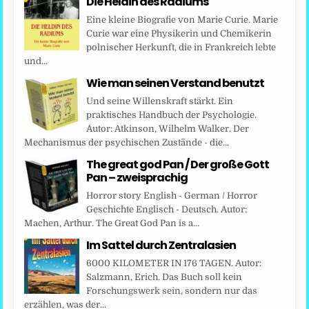
Die Heldin des Radiums
Eine kleine Biografie von Marie Curie. Marie
Curie war eine Physikerin und Chemikerin
polnischer Herkunft, die in Frankreich lebte
und...
Wie man seinen Verstand benutzt
Und seine Willenskraft stärkt. Ein
praktisches Handbuch der Psychologie.
Autor: Atkinson, Wilhelm Walker. Der
Mechanismus der psychischen Zustände - die...
The great god Pan / Der große Gott
Pan – zweisprachig
Horror story English - German / Horror
Geschichte Englisch - Deutsch. Autor:
Machen, Arthur. The Great God Pan is a...
Im Sattel durch Zentralasien
6000 KILOMETER IN 176 TAGEN. Autor:
Salzmann, Erich. Das Buch soll kein
Forschungswerk sein, sondern nur das
erzählen, was der...