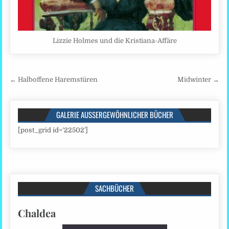
Lizzie Holmes und die Kristiana-Affäre
Beitragsnavigation
← Halboffene Haremstüren
Midwinter →
GALERIE AUSSERGEWÖHNLICHER BÜCHER
[post_grid id=’22502′]
SACHBÜCHER
Chaldea