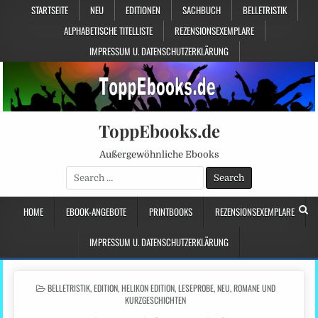
STARTSEITE
NEU
EDITIONEN
SACHBUCH
BELLETRISTIK
ALPHABETISCHE TITELLISTE
REZENSIONSEXEMPLARE
IMPRESSUM U. DATENSCHUTZERKLÄRUNG
ToppEbooks.de
Außergewöhnliche Ebooks
Search
for:
HOME
EBOOK-ANGEBOTE
PRINTBOOKS
REZENSIONSEXEMPLARE
IMPRESSUM U. DATENSCHUTZERKLÄRUNG
POSTED
BELLETRISTIK
,
EDITION
,
HELIKON EDITION
,
LESEPROBE
,
NEU
,
ROMANE UND
IN
KURZGESCHICHTEN