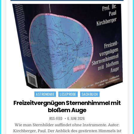
ASTRONOMIE
LESEPROBE
SACHBUCH
Posted
in
Freizeitvergnügen Sternenhimmel mit
bloßem Auge
RSS-FEED
6. JUNI 2026
Wie man Sternbilder auffindet ohne Instrumente. Autor:
Kirchberger, Paul. Der Anblick des gestirnten Himmels ist