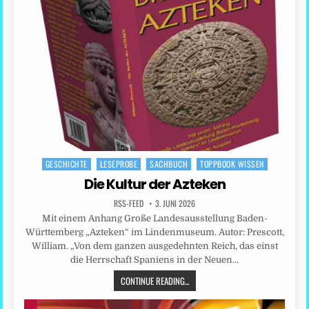
GESCHICHTE
LESEPROBE
SACHBUCH
TOPPBOOK WISSEN
Posted
in
Die Kultur der Azteken
RSS-FEED
3. JUNI 2026
Mit einem Anhang Große Landesausstellung Baden-
Württemberg „Azteken“ im Lindenmuseum. Autor: Prescott,
William. „Von dem ganzen ausgedehnten Reich, das einst
die Herrschaft Spaniens in der Neuen…
CONTINUE READING...