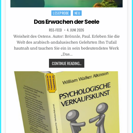
LESEPROBE
NEU
Posted
in
Das Erwachen der Seele
RSS-FEED
4. JUNI 2026
Weisheit des Ostens. Autor: Brönnle, Paul. Erleben Sie die
Welt des arabisch-andalusischen Gelehrten Ibn Tufail
hautnah und tauchen Sie ein in sein bedeutendstes Werk
„Das…
CONTINUE READING...