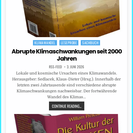
KLIMAWANDEL
LESEPROBE
SACHBUCH
Posted
in
Abrupte Klimaschwankungen seit 2000
Jahren
RSS-FEED
3. JUNI 2026
Lokale und kosmische Ursachen eines Klimawandels.
Herausgeber: Sedlacek, Klaus-Dieter (Hrsg.). Innerhalb der
letzten zwei Jahrtausende sind verschiedene abrupte
Klimaschwankungen nachweisbar. Der fortwährende
Wandel des Klimas…
CONTINUE READING...