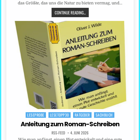
das Größte, das uns die Natur zu bieten vermag, und…
CONTINUE READING...
LESEPROBE
LESETOPP30
RATGEBER
SACHBUCH
Posted
in
Anleitung zum Roman-Schreiben
RSS-FEED
4. JUNI 2026
Wie man anfängt, einen Plot entwickelt und eine gute