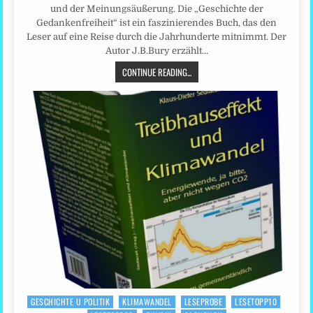
und der Meinungsäußerung. Die „Geschichte der
Gedankenfreiheit“ ist ein faszinierendes Buch, das den
Leser auf eine Reise durch die Jahrhunderte mitnimmt. Der
Autor J.B.Bury erzählt…
CONTINUE READING...
GESCHICHTE U POLITIK
KLIMAWANDEL
LESEPROBE
LESETOPP10
Posted