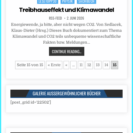
LESETOPP30
PHYSIK
SACHBUCH
in
Treibhauseffekt und Klimawandel
RSS-FEED
2. JUNI 2026
Energiewende, ja bitte, aber nicht wegen CO2. Von Sedlacek,
Klaus-Dieter (Hrsg.) Dieses Buch dokumentiert zum Thema
Klimawandel und CO2 teils unbequeme wissenschaftliche
Fakten bzw. Meldungen…
CONTINUE READING...
Seite 15 von 15
« Erste
«
...
11
12
13
14
15
GALERIE AUSSERGEWÖHNLICHER BÜCHER
[post_grid id=’22502′]