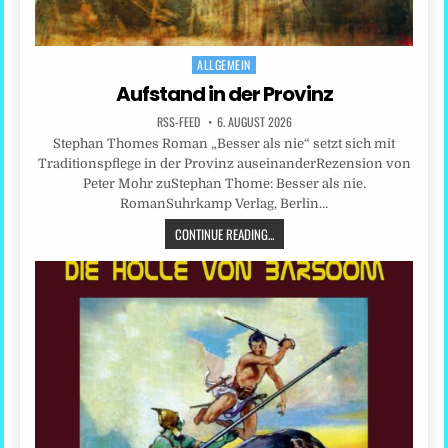
ALLGEMEIN
Posted
in
Aufstand in der Provinz
RSS-FEED
6. AUGUST 2026
Stephan Thomes Roman „Besser als nie“ setzt sich mit
Traditionspflege in der Provinz auseinanderRezension von
Peter Mohr zuStephan Thome: Besser als nie.
RomanSuhrkamp Verlag, Berlin…
CONTINUE READING...