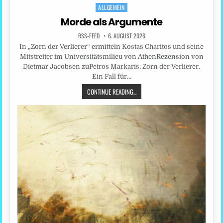
ALLGEMEIN
Posted
in
Morde als Argumente
RSS-FEED
6. AUGUST 2026
In „Zorn der Verlierer“ ermitteln Kostas Charitos und seine
Mitstreiter im Universitätsmilieu von AthenRezension von
Dietmar Jacobsen zuPetros Markaris: Zorn der Verlierer.
Ein Fall für…
CONTINUE READING...