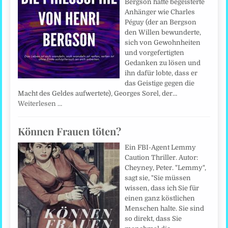
Bergson hatte begeisterte
Anhänger wie Charles
Péguy (der an Bergson
den Willen bewunderte,
sich von Gewohnheiten
und vorgefertigten
Gedanken zu lösen und
ihn dafür lobte, dass er
das Geistige gegen die
Macht des Geldes aufwertete), Georges Sorel, der…
Weiterlesen …
Können Frauen töten?
Ein FBI-Agent Lemmy
Caution Thriller. Autor:
Cheyney, Peter. "Lemmy",
sagt sie, "Sie müssen
wissen, dass ich Sie für
einen ganz köstlichen
Menschen halte. Sie sind
so direkt, dass Sie