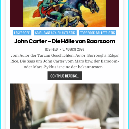
LESEPROBE
SCIFI-FANTASY-PHANTASTIK
TOPPBOOK BELLETRISTIK
Posted
in
John Carter – Die Hölle von Baarsoom
RSS-FEED
5. AUGUST 2026
vom Autor der Tarzan Geschichten. Autor: Burroughs, Edgar
Rice. Die Saga um John Carter vom Mars bzw. der Barsoom-
oder Mars-Zyklus ist eine der bekanntesten…
CONTINUE READING...