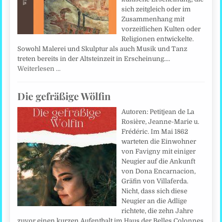
sich zeitgleich oder im
Zusammenhang mit
vorzeitlichen Kulten oder
Religionen entwickelte.
Sowohl Malerei und Skulptur als auch Musik und Tanz
treten bereits in der Altsteinzeit in Erscheinung.…
Weiterlesen …
Die gefräßige Wölfin
Autoren: Petitjean de La
Rosière, Jeanne-Marie u.
Frédéric. Im Mai 1862
warteten die Einwohner
von Favigny mit einiger
Neugier auf die Ankunft
von Dona Encarnacion,
Gräfin von Villaferda.
Nicht, dass sich diese
Neugier an die Adlige
richtete, die zehn Jahre
zuvor einen kurzen Aufenthalt im Haus der Belles Colonnes