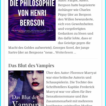
Autor: Farges, Albert.
Bergson hatte begeisterte
Anhänger wie Charles
Péguy (der an Bergson
den Willen bewunderte,
sich von Gewohnheiten
und vorgefertigten
Gedanken zu lösen und
ihn dafür lobte, dass er
das Geistige gegen die
Macht des Geldes aufwertete), Georges Sorel, der junge
Sartre (der an Bergsons "neue…
Weiterlesen …
Das Blut des Vampirs
Über den Autor: Florence Marryat
war eine britische Autorin und
Schauspielerin. Die Tochter des
Schriftstellers Kapitän Frederick
Marryat war vor allem für ihre
Sensationsromane und ihre
Zusammenarbeit mit mehreren
berühmten spirituellen Medien