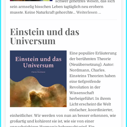
schwer gehetztes Wesen, das sich
sein armselig bisschen Leben tagtäglich neu erobern
musste. Keine Naturkraft gehorchte…
Weiterlesen …
Einstein und das
Universum
Eine populäre Erläuterung
der berühmten Theorie
(Neuübersetzung). Autor:
Nordmann, Charles.
Einsteins Theorien haben
eine tiefgreifende
Revolution in der
Wissenschaft
herbeigeführt. In ihrem
Licht erscheint die Welt
einfacher, koordinierter,
einheitlicher. Wir werden von nun an besser erkennen, wie
großartig und kohärent sie ist, wie sie von einer
unnachgiebigen Harmonie beherrscht wird. Ein…