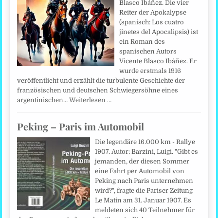
Blasco Ibáñez. Die vier
Reiter der Apokalypse
(spanisch: Los cuatro
jinetes del Apocalipsis) ist
ein Roman des
spanischen Autors
Vicente Blasco Ibáñez. Er
wurde erstmals 1916
veröffentlicht und erzählt die turbulente Geschichte der
französischen und deutschen Schwiegersöhne eines
argentinischen…
Weiterlesen …
Peking – Paris im Automobil
Die legendäre 16.000 km - Rallye
1907. Autor: Barzini, Luigi. "Gibt es
jemanden, der diesen Sommer
eine Fahrt per Automobil von
Peking nach Paris unternehmen
wird?", fragte die Pariser Zeitung
Le Matin am 31. Januar 1907. Es
meldeten sich 40 Teilnehmer für