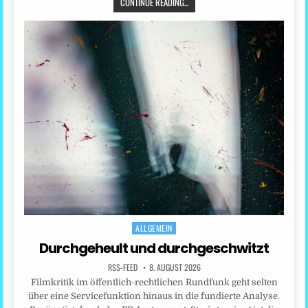
CONTINUE READING...
ALLGEMEIN
Posted
in
Durchgeheult und durchgeschwitzt
RSS-FEED
8. AUGUST 2026
Filmkritik im öffentlich-rechtlichen Rundfunk geht selten
über eine Servicefunktion hinaus in die fundierte Analyse.