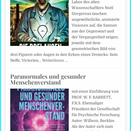
Labor des alten
Wissenschaftlers Noël
Dorgeroux tauchen
ungewöhnliche, animierte
Visionen auf, die Szenen
aus der Gegenwart und
der Vergangenheit zeigen,
jeweils mit dem
geometrischen Bild von
drei Figuren oder Augen in den Ecken eines Dreiecks. Sein
Neffe, Victorien…
Weiterlesen …
Paranormales und gesunder
Menschenverstand
mit einer Einführung von
PROF. W. F. BARRETT,
F.R.S. Ehemaliger
Präsident der Gesellschaft
für Psychische Forschung.
Autor: Willson, Beckles.
Als der Autor sich zum