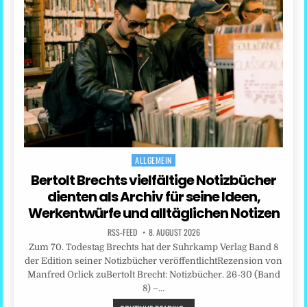
ALLGEMEIN
Posted
in
Bertolt Brechts vielfältige Notizbücher
dienten als Archiv für seine Ideen,
Werkentwürfe und alltäglichen Notizen
RSS-FEED
8. AUGUST 2026
Zum 70. Todestag Brechts hat der Suhrkamp Verlag Band 8
der Edition seiner Notizbücher veröffentlichtRezension von
Manfred Orlick zuBertolt Brecht: Notizbücher. 26-30 (Band
8) –…