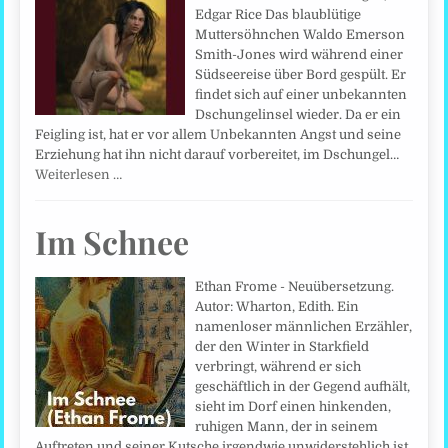
Edgar Rice Das blaublütige
Muttersöhnchen Waldo Emerson
Smith-Jones wird während einer
Südseereise über Bord gespült. Er
findet sich auf einer unbekannten
Dschungelinsel wieder. Da er ein
Feigling ist, hat er vor allem Unbekannten Angst und seine
Erziehung hat ihn nicht darauf vorbereitet, im Dschungel…
Weiterlesen …
Im Schnee
Ethan Frome - Neuübersetzung.
Autor: Wharton, Edith. Ein
namenloser männlichen Erzähler,
der den Winter in Starkfield
verbringt, während er sich
geschäftlich in der Gegend aufhält,
sieht im Dorf einen hinkenden,
ruhigen Mann, der in seinem
Auftreten und seiner Kutsche irgendwie unwiderstehlich ist.