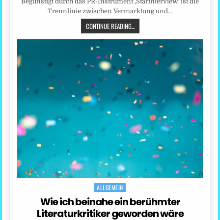
Begünstigt durch das PR-Instrument ‚Starinterview‘ ist die
Trennlinie zwischen Vermarktung und…
CONTINUE READING...
ALLGEMEIN
Posted
in
Wie ich beinahe ein berühmter
Literaturkritiker geworden wäre