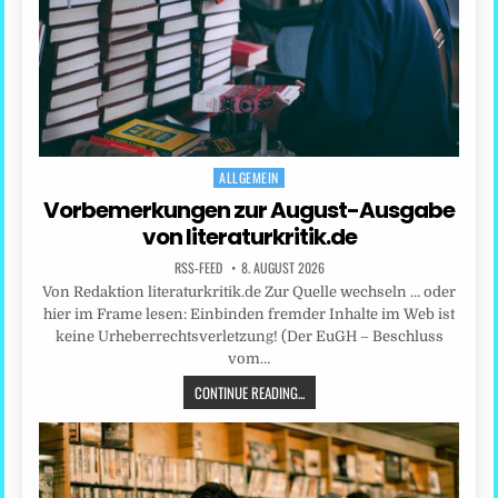
ALLGEMEIN
Posted
in
Vorbemerkungen zur August-Ausgabe
von literaturkritik.de
RSS-FEED
8. AUGUST 2026
Von Redaktion literaturkritik.de Zur Quelle wechseln … oder
hier im Frame lesen: Einbinden fremder Inhalte im Web ist
keine Urheberrechtsverletzung! (Der EuGH – Beschluss
vom…
CONTINUE READING...