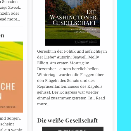
n Schaden
nzige Zweck,
inzeln oder
ead more…
en
Gerecht in der Politik und aufrichtig in
der Liebe? Autorin: Seawell, Molly
Elliott. Am ersten Montag im
Dezember - einem herrlich hellen
Wintertag - wurden die Flaggen über
den Flügeln des Senats und des
Repräsentantenhauses des Kapitols
gehisst. Der Kongress war wieder
einmal zusammengetreten. In…
Read
more…
Die weiße Gesellschaft
und Sorgen.
rscheint
l ein wenig