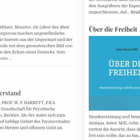
den Ausgräbern der Exped
angeschlossen. Auf…
Rea
Leblanc, Maurice. Im Labor des alten
Über die Freiheit
orgeroux tauchen ungewöhnliche,
die Szenen aus der Gegenwart und der
weils mit dem geometrischen Bild von
in den Ecken eines Dreiecks. Sein
esen …
erstand
 PROF. W. F. BARRETT, F.R.S.
 Gesellschaft für Psychische
, Beckles. Als der Autor sich zum
Neuübersetzung und Neus
und neblige Gebiet des Paranormalen
Antiqua. Autor: Mill, John 
tem Herzen und offenem Geist an.
vertrat die Ansicht, dass 
frei sein sollte, das zu tun,