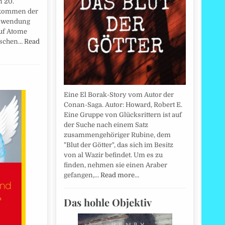
n 20.
fkommen der
Anwendung
auf Atome
alschen…
Read
Eine El Borak-Story vom Autor der
Conan-Saga. Autor: Howard, Robert E.
Eine Gruppe von Glücksrittern ist auf
der Suche nach einem Satz
zusammengehöriger Rubine, dem
"Blut der Götter", das sich im Besitz
von al Wazir befindet. Um es zu
finden, nehmen sie einen Araber
gefangen,…
Read more…
Das hohle Objektiv