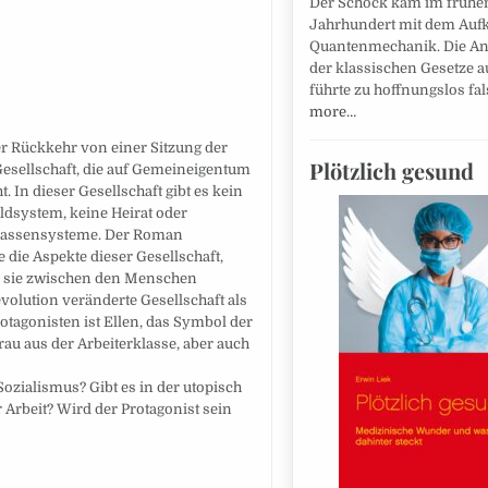
Der Schock kam im frühe
Jahrhundert mit dem Au
Quantenmechanik. Die 
der klassischen Gesetze 
führte zu hoffnungslos f
more…
er Rückkehr von einer Sitzung der
Plötzlich gesund
 Gesellschaft, die auf Gemeineigentum
 In dieser Gesellschaft gibt es kein
ldsystem, keine Heirat oder
 Klassensysteme. Der Roman
die Aspekte dieser Gesellschaft,
ie sie zwischen den Menschen
evolution veränderte Gesellschaft als
otagonisten ist Ellen, das Symbol der
au aus der Arbeiterklasse, aber auch
zialismus? Gibt es in der utopisch
Arbeit? Wird der Protagonist sein