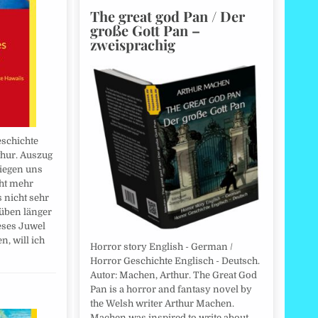
The great god Pan / Der
große Gott Pan –
zweisprachig
eschichte
thur. Auszug
liegen uns
cht mehr
s nicht sehr
rüben länger
eses Juwel
, will ich
Horror story English - German /
Horror Geschichte Englisch - Deutsch.
Autor: Machen, Arthur. The Great God
Pan is a horror and fantasy novel by
the Welsh writer Arthur Machen.
Machen was inspired to write about