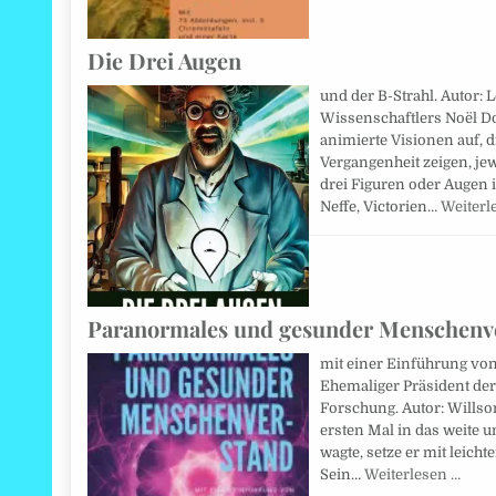
Die Drei Augen
und der B-Strahl. Autor: 
Wissenschaftlers Noël D
animierte Visionen auf, 
Vergangenheit zeigen, je
drei Figuren oder Augen 
Neffe, Victorien…
Weiterl
Paranormales und gesunder Menschenv
mit einer Einführung von
Ehemaliger Präsident der
Forschung. Autor: Willson
ersten Mal in das weite 
wagte, setze er mit leich
Sein…
Weiterlesen …