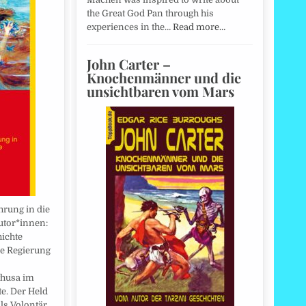
the Great God Pan through his
experiences in the…
Read more…
John Carter –
Knochenmänner und die
unsichtbaren vom Mars
hrung in die
utor*innen:
ichte
ie Regierung
thusa im
e. Der Held
als Volontär