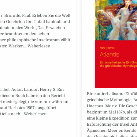
r: Brönnle, Paul. Erleben Sie die Welt
en Gelehrten Ibn Tufail hautnah und
 bedeutendstes Werk „Das Erwachen
iner brandneuen deutschen
eser philosophische Inselroman zählt
igsten Werken…
Weiterlesen …
ibet. Autor: Landor, Henry S. Ein
Eine unterhaltsame Einfü
 diesem Buch habe ich den Bericht
griechische Mythologie. A
et niedergelegt, die von mir während
Hoernes, Moriz. Die Gesch
und Herbstes 1897 ausgeführt
beginnt im Mai 187o, als d
t teils nach…
Weiterlesen …
eine kleine Expedition zur
Erforschung der Insel An
Ägäischen Meer entsendet
der Geschichte hatte sich 