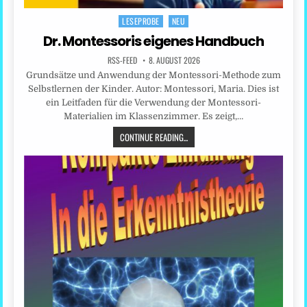
LESEPROBE
NEU
Posted
in
Dr. Montessoris eigenes Handbuch
RSS-FEED
8. AUGUST 2026
Grundsätze und Anwendung der Montessori-Methode zum
Selbstlernen der Kinder. Autor: Montessori, Maria. Dies ist
ein Leitfaden für die Verwendung der Montessori-
Materialien im Klassenzimmer. Es zeigt,…
CONTINUE READING...