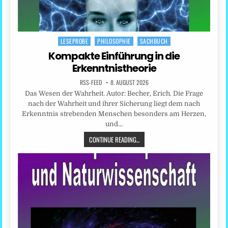
LESEPROBE
PHILOSOPHIE
SACHBUCH
Posted
in
Kompakte Einführung in die
Erkenntnistheorie
RSS-FEED
8. AUGUST 2026
Das Wesen der Wahrheit. Autor: Becher, Erich. Die Frage
nach der Wahrheit und ihrer Sicherung liegt dem nach
Erkenntnis strebenden Menschen besonders am Herzen,
und…
CONTINUE READING...