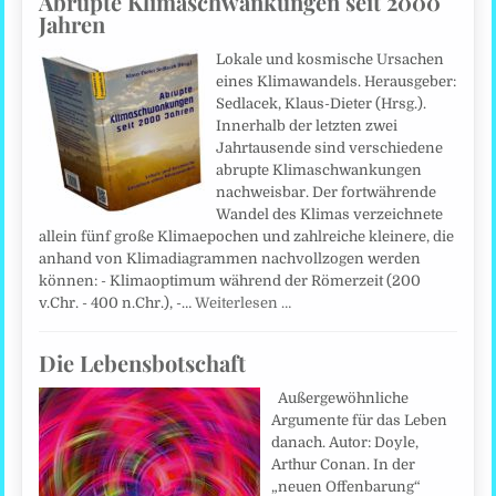
Abrupte Klimaschwankungen seit 2000
Jahren
Lokale und kosmische Ursachen
eines Klimawandels. Herausgeber:
Sedlacek, Klaus-Dieter (Hrsg.).
Innerhalb der letzten zwei
Jahrtausende sind verschiedene
abrupte Klimaschwankungen
nachweisbar. Der fortwährende
Wandel des Klimas verzeichnete
allein fünf große Klimaepochen und zahlreiche kleinere, die
anhand von Klimadiagrammen nachvollzogen werden
können: - Klimaoptimum während der Römerzeit (200
v.Chr. - 400 n.Chr.), -…
Weiterlesen …
Die Lebensbotschaft
Außergewöhnliche
Argumente für das Leben
danach. Autor: Doyle,
Arthur Conan. In der
„neuen Offenbarung“