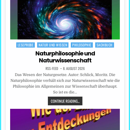
LESEPROBE
NATUR UND WISSEN
PHILOSOPHIE
SACHBUCH
Posted
in
Naturphilosophie und
Naturwissenschaft
RSS-FEED
8. AUGUST 2026
Das Wesen der Naturgesetze. Autor: Schlick, Moritz. Die
Naturphilosophie verhält sich zur Naturwissenschaft wie die
Philosophie im Allgemeinen zur Wissenschaft überhaupt.
So ist es die…
CONTINUE READING...