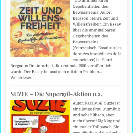
Die unmittelbaren
Gegebenheiten des
Bewusstseins. Autor:
Bergson, Henri. Zeit und
Willensfreiheit: Ein Essay
über die unmittelbaren
Gegebenheiten des
Bewusstseins
(französisch: Essai sur les
données immédiates de la
conscience) ist Henri
Bergsons Doktorarbeit, die erstmals 1889 veröffentlicht
wurde. Der Essay befasst sich mit dem Problem…
Weiterlesen …
SUZIE – Die Supergöl-Aktion u.a.
Autor: Fagaly, Al. Suzie ist
eine junge Frau, gutmütig
und sehr hübsch, aber
nicht übermäßig klug und
ein totaler Tollpatsch. Sie
war ständig auf der Suche