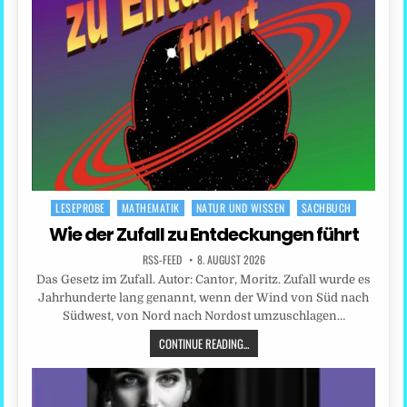
LESEPROBE
MATHEMATIK
NATUR UND WISSEN
SACHBUCH
Posted
in
Wie der Zufall zu Entdeckungen führt
RSS-FEED
8. AUGUST 2026
Das Gesetz im Zufall. Autor: Cantor, Moritz. Zufall wurde es
Jahrhunderte lang genannt, wenn der Wind von Süd nach
Südwest, von Nord nach Nordost umzuschlagen…
CONTINUE READING...