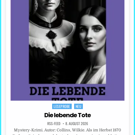
LESEPROBE
NEU
Posted
in
Die lebende Tote
RSS-FEED
8. AUGUST 2026
Mystery-Krimi. Autor: Collins, Wilkie. Als im Herbst 1870