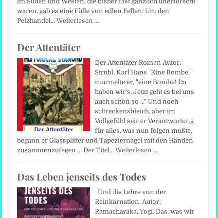
im Süden und Westen, die bisher fast gänzlich unerforscht
waren, gab es eine Fülle von edlen Fellen. Um den
Pelzhandel…
Weiterlesen …
Der Attentäter
Der Attentäter Roman Autor:
Strobl, Karl Hans "Eine Bombe,"
murmelte er, "eine Bombe! Da
haben wir's. Jetzt geht es bei uns
auch schon so ..." Und noch
schreckensbleich, aber im
Vollgefühl seiner Verantwortung
für alles, was nun folgen mußte,
begann er Glassplitter und Tapeziernägel mit den Händen
zusammenzufegen ... Der Titel…
Weiterlesen …
Das Leben jenseits des Todes
Und die Lehre von der
Reinkarnation. Autor:
Ramacharaka, Yogi. Das, was wir