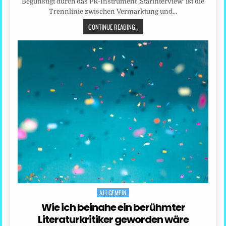
Begünstigt durch das PR-Instrument ‚Starinterview‘ ist die
Trennlinie zwischen Vermarktung und…
CONTINUE READING...
ALLGEMEIN
Posted
in
Wie ich beinahe ein berühmter
Literaturkritiker geworden wäre