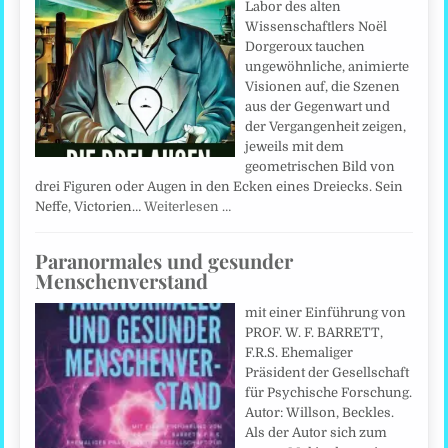
Labor des alten
Wissenschaftlers Noël
Dorgeroux tauchen
ungewöhnliche, animierte
Visionen auf, die Szenen
aus der Gegenwart und
der Vergangenheit zeigen,
jeweils mit dem
geometrischen Bild von
drei Figuren oder Augen in den Ecken eines Dreiecks. Sein
Neffe, Victorien…
Weiterlesen …
Paranormales und gesunder
Menschenverstand
mit einer Einführung von
PROF. W. F. BARRETT,
F.R.S. Ehemaliger
Präsident der Gesellschaft
für Psychische Forschung.
Autor: Willson, Beckles.
Als der Autor sich zum