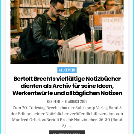
ALLGEMEIN
Posted
in
Bertolt Brechts vielfältige Notizbücher
dienten als Archiv für seine Ideen,
Werkentwürfe und alltäglichen Notizen
RSS-FEED
8. AUGUST 2026
Zum 70. Todestag Brechts hat der Suhrkamp Verlag Band 8
der Edition seiner Notizbücher veröffentlichtRezension von
Manfred Orlick zuBertolt Brecht: Notizbücher. 26-30 (Band
8) –…