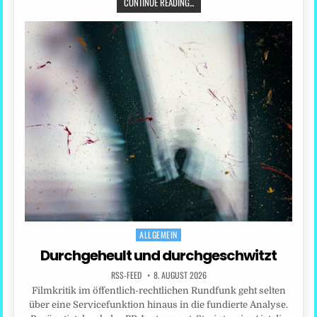
CONTINUE READING...
ALLGEMEIN
Posted
in
Durchgeheult und durchgeschwitzt
RSS-FEED
8. AUGUST 2026
Filmkritik im öffentlich-rechtlichen Rundfunk geht selten
über eine Servicefunktion hinaus in die fundierte Analyse.