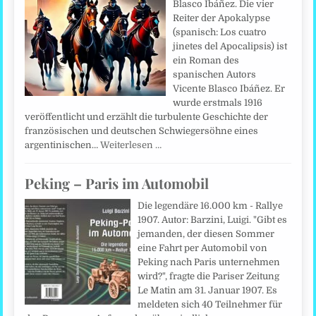
Blasco Ibáñez. Die vier
Reiter der Apokalypse
(spanisch: Los cuatro
jinetes del Apocalipsis) ist
ein Roman des
spanischen Autors
Vicente Blasco Ibáñez. Er
wurde erstmals 1916
veröffentlicht und erzählt die turbulente Geschichte der
französischen und deutschen Schwiegersöhne eines
argentinischen…
Weiterlesen …
Peking – Paris im Automobil
Die legendäre 16.000 km - Rallye
1907. Autor: Barzini, Luigi. "Gibt es
jemanden, der diesen Sommer
eine Fahrt per Automobil von
Peking nach Paris unternehmen
wird?", fragte die Pariser Zeitung
Le Matin am 31. Januar 1907. Es
meldeten sich 40 Teilnehmer für