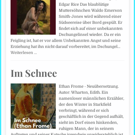
Edgar Rice Das blaublütige
Muttersöhnchen Waldo Emerson
Smith-Jones wird während einer
Südseereise über Bord gespült. Er
findet sich auf einer unbekannten
Dschungelinsel wieder. Da er ein
Feigling ist, hat er vor allem Unbekannten Angst und seine
Erziehung hat ihn nicht darauf vorbereitet, im Dschungel…
Weiterlesen …
Im Schnee
Ethan Frome - Neuübersetzung.
Autor: Wharton, Edith. Ein
namenloser männlichen Erzähler,
der den Winter in Starkfield
verbringt, während er sich
geschäftlich in der Gegend aufhält,
sieht im Dorf einen hinkenden,
ruhigen Mann, der in seinem
Auftreten und seiner Kutsche irgendwie unwiderstehlich ist.