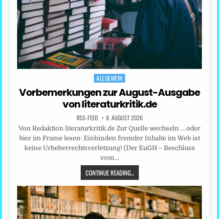
ALLGEMEIN
Posted
in
Vorbemerkungen zur August-Ausgabe
von literaturkritik.de
RSS-FEED
8. AUGUST 2026
Von Redaktion literaturkritik.de Zur Quelle wechseln … oder
hier im Frame lesen: Einbinden fremder Inhalte im Web ist
keine Urheberrechtsverletzung! (Der EuGH – Beschluss
vom…
CONTINUE READING...