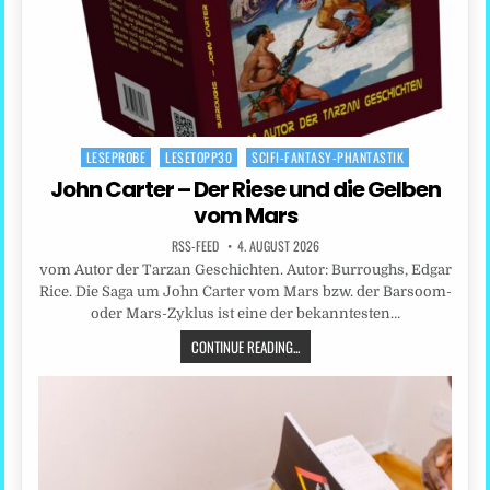
LESEPROBE
LESETOPP30
SCIFI-FANTASY-PHANTASTIK
Posted
in
John Carter – Der Riese und die Gelben
vom Mars
RSS-FEED
4. AUGUST 2026
vom Autor der Tarzan Geschichten. Autor: Burroughs, Edgar
Rice. Die Saga um John Carter vom Mars bzw. der Barsoom-
oder Mars-Zyklus ist eine der bekanntesten…
CONTINUE READING...