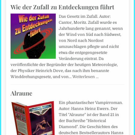
Wie der Zufall zu Entdeckungen führt
Das Gesetz im Zufall. Autor:
Cantor, Moritz. Zufall wurde es
Jahrhunderte lang genannt, wenn
der Wind von Süd nach Südwest,
von Nord nach Nordost
umzuschlagen pflegte und nicht
etwa die entgegengesetzte
Veränderung eintrat. Da
veröffentlichte der Begründer der heutigen Meteorologie,
der Physiker Heinrich Dove, das nach ihm benannte
Winddrehungsgesetz, und von…
Weiterlesen …
Alraune
Ein phantastischer Vampirroman.
Autor: Hanns Heinz Ewers. Der
Titel "Alraune" ist der Band 21 in
der Buchreihe "Historical
Diamond". Die Geschichten des
deutschen Bestsellerautors Hanns