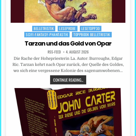
BELLETRISTIK
LESEPROBE
LESETOPP30
Posted
SCIFI-FANTASY-PHANTASTIK
TOPPBOOK BELLETRISTIK
in
Tarzan und das Gold von Opar
RSS-FEED
4. AUGUST 2026
Die Rache der Hohepriesterin La. Autor: Burroughs, Edgar
Ric. Tarzan kehrt nach Opar zurück, der Quelle des Goldes,
wo sich eine vergessene Kolonie des sagenumwobenen…
CONTINUE READING...