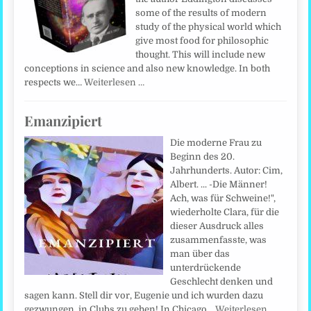
some of the results of modern
study of the physical world which
give most food for philosophic
thought. This will include new
conceptions in science and also new knowledge. In both
respects we…
Weiterlesen …
Emanzipiert
Die moderne Frau zu
Beginn des 20.
Jahrhunderts. Autor: Cim,
Albert. ... -Die Männer!
Ach, was für Schweine!",
wiederholte Clara, für die
dieser Ausdruck alles
zusammenfasste, was
man über das
unterdrückende
Geschlecht denken und
sagen kann. Stell dir vor, Eugenie und ich wurden dazu
gezwungen, in Clubs zu gehen! In Chicago…
Weiterlesen …