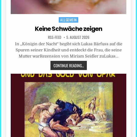
ALLGEMEIN
Posted
in
Keine Schwäche zeigen
RSS-FEED
5. AUGUST 2026
In „Königin der Nacht“ begibt sich Lukas Bärfuss auf die
Spuren seiner Kindheit und entdeckt die Frau, die seine
Mutter warRezension von Miriam Seidler zuLukas…
CONTINUE READING...