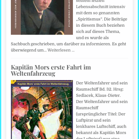
seinem letzten
Lebensabschnitt intensiv
mit dem so genannten
„Spiritismus“. Die Beiträge
in diesem Buch beziehen
sich auf dieses Thema,
und es wurde als
Sachbuch geschrieben, um darüber zu informieren. Es geht
überwiegend um…
Weiterlesen …
Kapitän Mors erste Fahrt im
Weltenfahrzeug
Der Weltenfahrer und sein
Raumschiff Bd. 32. Hrsg:
Sedlacek, Klaus-Dieter.
Der Weltenfahrer und sein
Raumschiff
(ursprünglicher Titel: Der
Luftpirat und sein
lenkbares Luftschiff, auch
bekannt als Kapitän Mors
der Luftpirat) war eine