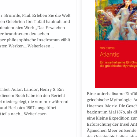
r: Brönnle, Paul. Erleben Sie die Welt
en Gelehrten Ibn Tufail hautnah und
 bedeutendstes Werk „Das Erwachen
iner brandneuen deutschen
eser philosophische Inselroman zählt
igsten Werken…
Weiterlesen …
ibet. Autor: Landor, Henry S. Ein
Eine unterhaltsame Einfü
 diesem Buch habe ich den Bericht
griechische Mythologie. A
et niedergelegt, die von mir während
Hoernes, Moriz. Die Gesch
und Herbstes 1897 ausgeführt
beginnt im Mai 187o, als d
t teils nach…
Weiterlesen …
eine kleine Expedition zur
Erforschung der Insel An
Ägäischen Meer entsendet
der Geschichte hatte sich 