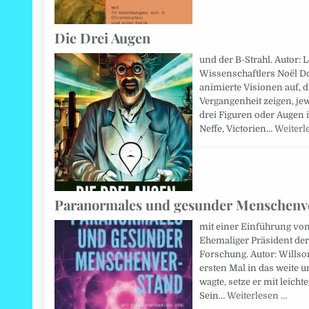
Die Drei Augen
und der B-Strahl. Autor: 
Wissenschaftlers Noël D
animierte Visionen auf, 
Vergangenheit zeigen, je
drei Figuren oder Augen 
Neffe, Victorien…
Weiterl
Paranormales und gesunder Menschenv
mit einer Einführung von
Ehemaliger Präsident der
Forschung. Autor: Willson
ersten Mal in das weite 
wagte, setze er mit leich
Sein…
Weiterlesen …