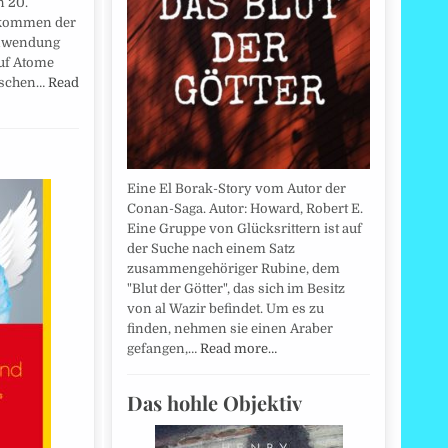
n 20.
fkommen der
Anwendung
auf Atome
alschen…
Read
Eine El Borak-Story vom Autor der
Conan-Saga. Autor: Howard, Robert E.
Eine Gruppe von Glücksrittern ist auf
der Suche nach einem Satz
zusammengehöriger Rubine, dem
"Blut der Götter", das sich im Besitz
von al Wazir befindet. Um es zu
finden, nehmen sie einen Araber
gefangen,…
Read more…
Das hohle Objektiv