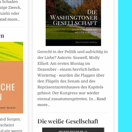
n Schaden
nzige Zweck,
inzeln oder
ead more…
en
Gerecht in der Politik und aufrichtig in
der Liebe? Autorin: Seawell, Molly
Elliott. Am ersten Montag im
Dezember - einem herrlich hellen
Wintertag - wurden die Flaggen über
den Flügeln des Senats und des
Repräsentantenhauses des Kapitols
gehisst. Der Kongress war wieder
einmal zusammengetreten. In…
Read
more…
Die weiße Gesellschaft
und Sorgen.
rscheint
l ein wenig