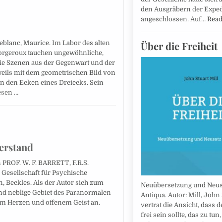
den Ausgräbern der Exped
angeschlossen. Auf…
Rea
Leblanc, Maurice. Im Labor des alten
Über die Freiheit
orgeroux tauchen ungewöhnliche,
die Szenen aus der Gegenwart und der
weils mit dem geometrischen Bild von
in den Ecken eines Dreiecks. Sein
esen …
erstand
 PROF. W. F. BARRETT, F.R.S.
 Gesellschaft für Psychische
, Beckles. Als der Autor sich zum
Neuübersetzung und Neus
und neblige Gebiet des Paranormalen
Antiqua. Autor: Mill, John 
tem Herzen und offenem Geist an.
vertrat die Ansicht, dass 
frei sein sollte, das zu tun,