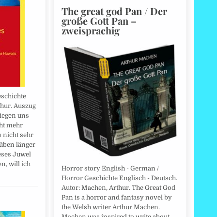
The great god Pan / Der
große Gott Pan –
zweisprachig
eschichte
thur. Auszug
liegen uns
cht mehr
s nicht sehr
rüben länger
eses Juwel
, will ich
Horror story English - German /
Horror Geschichte Englisch - Deutsch.
Autor: Machen, Arthur. The Great God
Pan is a horror and fantasy novel by
the Welsh writer Arthur Machen.
Machen was inspired to write about