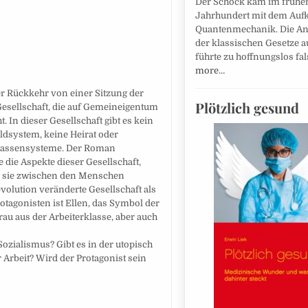
Der Schock kam im frühe
Jahrhundert mit dem Au
Quantenmechanik. Die 
der klassischen Gesetze 
führte zu hoffnungslos f
more…
er Rückkehr von einer Sitzung der
Plötzlich gesund
 Gesellschaft, die auf Gemeineigentum
 In dieser Gesellschaft gibt es kein
ldsystem, keine Heirat oder
 Klassensysteme. Der Roman
die Aspekte dieser Gesellschaft,
ie sie zwischen den Menschen
evolution veränderte Gesellschaft als
otagonisten ist Ellen, das Symbol der
au aus der Arbeiterklasse, aber auch
zialismus? Gibt es in der utopisch
Arbeit? Wird der Protagonist sein