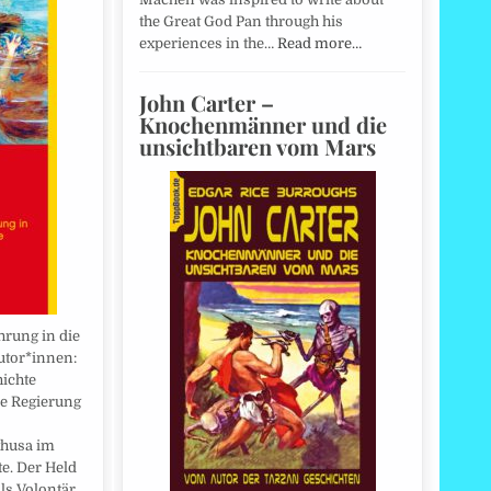
the Great God Pan through his
experiences in the…
Read more…
John Carter –
Knochenmänner und die
unsichtbaren vom Mars
hrung in die
utor*innen:
ichte
ie Regierung
thusa im
e. Der Held
als Volontär