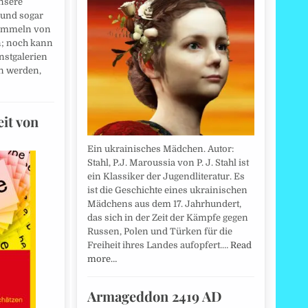
nsere
 und sogar
wimmeln von
n; noch kann
nstgalerien
n werden,
it von
Ein ukrainisches Mädchen. Autor:
Stahl, P.J. Maroussia von P. J. Stahl ist
ein Klassiker der Jugendliteratur. Es
ist die Geschichte eines ukrainischen
Mädchens aus dem 17. Jahrhundert,
das sich in der Zeit der Kämpfe gegen
Russen, Polen und Türken für die
Freiheit ihres Landes aufopfert.…
Read
more…
Armageddon 2419 AD