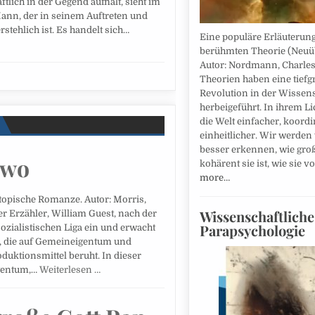
ftlich in der Gegend aufhält, sieht im
ann, der in seinem Auftreten und
stehlich ist. Es handelt sich…
Eine populäre Erläuterung
berühmten Theorie (Neuü
Autor: Nordmann, Charles
Theorien haben eine tiefg
Revolution in der Wissen
herbeigeführt. In ihrem Li
die Welt einfacher, koordi
einheitlicher. Wir werden
besser erkennen, wie groß
dwo
kohärent sie ist, wie sie 
more…
topische Romanze. Autor: Morris,
Wissenschaftliche
r Erzähler, William Guest, nach der
Parapsychologie
ozialistischen Liga ein und erwacht
t, die auf Gemeineigentum und
duktionsmittel beruht. In dieser
igentum,…
Weiterlesen …