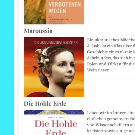
Maroussia
Ein ukrainisches Mädchen.
J. Stahl ist ein Klassiker 
Geschichte eines ukrain
Jahrhundert, das sich in
Polen und Türken für die 
Weiterlesen …
Die Hohle Erde
Leben wir im Innern einer
einfachen gemeinverstä
von Wissenschaftlern auf
kritisiert sowie einige n