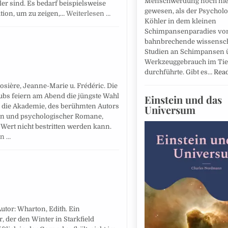
Menschwerdung noch nie
ler sind. Es bedarf beispielsweise
gewesen, als der Psychol
tion, um zu zeigen,…
Weiterlesen …
Köhler in dem kleinen
Schimpansenparadies von
bahnbrechende wissensch
Studien an Schimpansen 
Werkzeuggebrauch im Tie
durchführte. Gibt es…
Rea
Rosière, Jeanne-Marie u. Frédéric. Die
ubs feiern am Abend die jüngste Wahl
Einstein und das
n die Akademie, des berühmten Autors
Universum
ien und psychologischer Romane,
 Wert nicht bestritten werden kann.
en …
utor: Wharton, Edith. Ein
 der den Winter in Starkfield