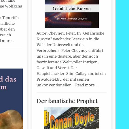
 so nahe
oge Wolfgang
 Teneriffa
aftliche
über den
Autor: Cheyney, Peter. In "Gefährliche
rreich
Kurven" taucht der Leser ein in die
d more…
Welt der Unterwelt und des
Verbrechens. Peter Cheyney entführt
uns in eine düstere, aber dennoch
faszinierende Welt voller Intrigen,
Gewalt und Verrat. Der
Hauptcharakter, Slim Callaghan, ist ein
Privatdetektiv, der mit seinen
unkonventionellen…
Read more…
Der fanatische Prophet