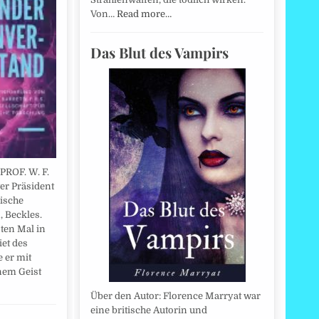
Von…
Read more…
Das Blut des Vampirs
PROF. W. F.
er Präsident
hische
, Beckles.
sten Mal in
iet des
 er mit
nem Geist
Über den Autor: Florence Marryat war
eine britische Autorin und