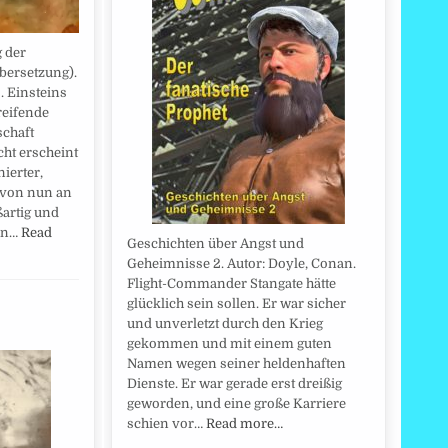
 der
bersetzung).
. Einsteins
reifende
schaft
cht erscheint
nierter,
 von nun an
artig und
von…
Read
Geschichten über Angst und
Geheimnisse 2. Autor: Doyle, Conan.
Flight-Commander Stangate hätte
glücklich sein sollen. Er war sicher
und unverletzt durch den Krieg
gekommen und mit einem guten
Namen wegen seiner heldenhaften
Dienste. Er war gerade erst dreißig
geworden, und eine große Karriere
schien vor…
Read more…