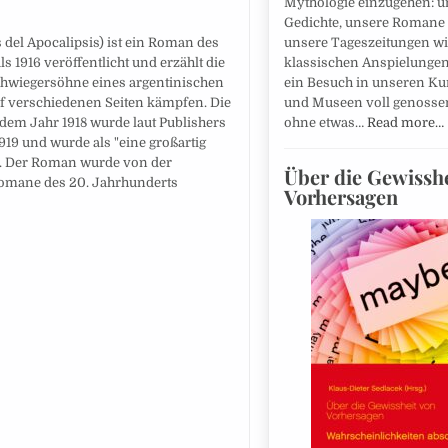
Mythologie einzugehen: u
Gedichte, unsere Romane
unsere Tageszeitungen 
s del Apocalipsis) ist ein Roman des
klassischen Anspielunge
 1916 veröffentlicht und erzählt die
ein Besuch in unseren Ku
chwiegersöhne eines argentinischen
und Museen voll genosse
uf verschiedenen Seiten kämpfen. Die
ohne etwas…
Read more…
dem Jahr 1918 wurde laut Publishers
9 und wurde als "eine großartig
rt. Der Roman wurde von der
Über die Gewisshe
 Romane des 20. Jahrhunderts
Vorhersagen