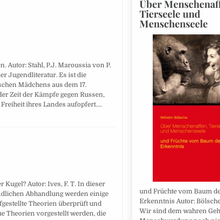
Über Menschenaff
Tierseele und
Menschenseele
 Autor: Stahl, P.J. Maroussia von P.
der Jugendliteratur. Es ist die
ischen Mädchens aus dem 17.
 der Zeit der Kämpfe gegen Russen,
Freiheit ihres Landes aufopfert.…
 Kugel? Autor: Ives, F. T. In dieser
und Früchte vom Baum d
ndlichen Abhandlung werden einige
Erkenntnis Autor: Bölsch
gestellte Theorien überprüft und
Wir sind dem wahren Geh
eue Theorien vorgestellt werden, die