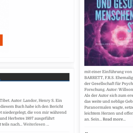
mit einer Einführung von 
BARRETT, F.R.S. Ehemalig
der Gesellschaft für Psyc
Forschung. Autor: Willson
Als der Autor sich zum er
ibet. Autor: Landor, Henry S. Ein
das weite und neblige Geb
 diesem Buch habe ich den Bericht
Paranormalen wagte, setze
et niedergelegt, die von mir während
leichtem Herzen und offe
und Herbstes 1897 ausgeführt
an. Sein…
Read more…
t teils nach…
Weiterlesen …