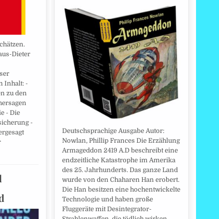
chätzen.
aus-Dieter
ser
Inhalt: -
n zu den
hersagen
e - Die
sicherung -
Deutschsprachige Ausgabe Autor:
rgesagt
Nowlan, Phillip Frances Die Erzählung
r
Armageddon 2419 A.D beschreibt eine
endzeitliche Katastrophe im Amerika
des 25. Jahrhunderts. Das ganze Land
d
wurde von den Chaharen Han erobert.
Die Han besitzen eine hochentwickelte
d
Technologie und haben große
Fluggeräte mit Desintegrator-
Strahlenwaffen, die tödlich wirken.