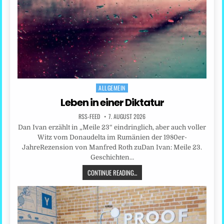
ALLGEMEIN
Posted
in
Leben in einer Diktatur
RSS-FEED
7. AUGUST 2026
Dan Ivan erzählt in „Meile 23“ eindringlich, aber auch voller
Witz vom Donaudelta im Rumänien der 1980er-
JahreRezension von Manfred Roth zuDan Ivan: Meile 23.
Geschichten…
CONTINUE READING...