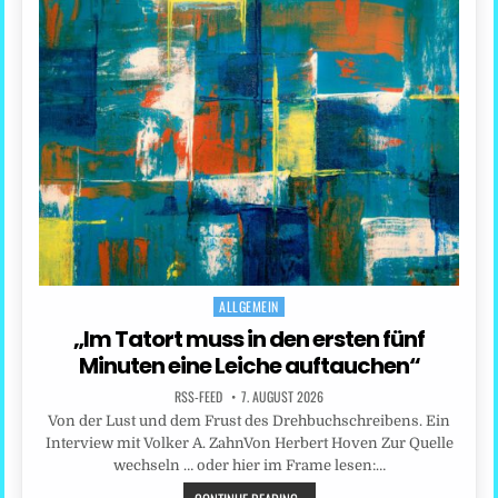
ALLGEMEIN
Posted
in
„Im Tatort muss in den ersten fünf
Minuten eine Leiche auftauchen“
RSS-FEED
7. AUGUST 2026
Von der Lust und dem Frust des Drehbuchschreibens. Ein
Interview mit Volker A. ZahnVon Herbert Hoven Zur Quelle
wechseln … oder hier im Frame lesen:…