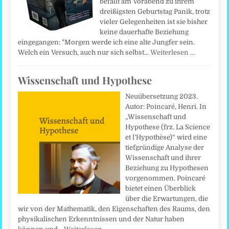
befällt am Vorabend zu ihrem
dreißigsten Geburtstag Panik, trotz
vieler Gelegenheiten ist sie bisher
keine dauerhafte Beziehung
eingegangen: "Morgen werde ich eine alte Jungfer sein.
Welch ein Versuch, auch nur sich selbst…
Weiterlesen …
Wissenschaft und Hypothese
Neuübersetzung 2023.
Autor: Poincaré, Henri. In
„Wissenschaft und
Hypothese (frz. La Science
et l’Hypothèse)“ wird eine
tiefgründige Analyse der
Wissenschaft und ihrer
Beziehung zu Hypothesen
vorgenommen. Poincaré
bietet einen Überblick
über die Erwartungen, die
wir von der Mathematik, den Eigenschaften des Raums, den
physikalischen Erkenntnissen und der Natur haben