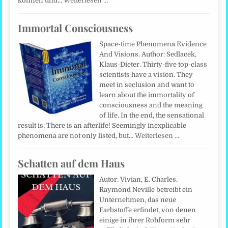
können und…
Weiterlesen …
Immortal Consciousness
Space-time Phenomena Evidence
And Visions. Author: Sedlacek,
Klaus-Dieter. Thirty-five top-class
scientists have a vision. They
meet in seclusion and want to
learn about the immortality of
consciousness and the meaning
of life. In the end, the sensational
result is: There is an afterlife! Seemingly inexplicable
phenomena are not only listed, but…
Weiterlesen …
Schatten auf dem Haus
Autor: Vivian, E. Charles.
Raymond Neville betreibt ein
Unternehmen, das neue
Farbstoffe erfindet, von denen
einige in ihrer Rohform sehr