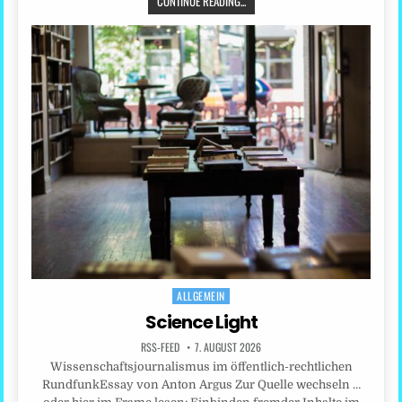
CONTINUE READING...
ALLGEMEIN
Posted
in
Science Light
RSS-FEED
7. AUGUST 2026
Wissenschaftsjournalismus im öffentlich-rechtlichen
RundfunkEssay von Anton Argus Zur Quelle wechseln …