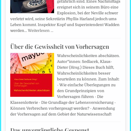
gefährlich sind. Eines Nachmittags
ereignet sich in seinem Büro eine
Explosion, bei der Neville schwer
verletzt wird, seine Sekretärin Phyllis Harland jedoch ums
Leben kommt. Inspektor Kopf und Superintendent Wadden
werden…
Weiterlesen …
Über die Gewissheit von Vorhersagen
Wahrscheinlichkeiten abschätzen.
Autor*innen: Sedlacek, Klaus-
Dieter (Hrsg.) Dieses Buch hilft,
Wahrscheinlichkeiten besser
beurteilen zu können. Zum Inhalt:
- Wie einfache Überlegungen zu
den Grundprinzipien von
Vorhersagen führen - Die
Klassenlotterie - Die Grundlage der Lebens­versicherung -
Können Verbrechen vorhergesagt werden? - Anwendung
der Vorhersagen auf dem Gebiet der Naturwissenschaft
Das unvergängliche Gespenst