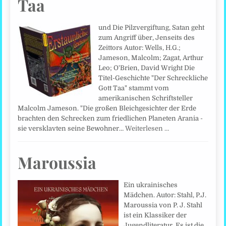
Taa
und Die Pilzvergiftung, Satan geht
zum Angriff über, Jenseits des
Zeittors Autor: Wells, H.G.;
Jameson, Malcolm; Zagat, Arthur
Leo; O'Brien, David Wright Die
Titel-Geschichte "Der Schreckliche
Gott Taa" stammt vom
amerikanischen Schriftsteller
Malcolm Jameson. "Die großen Bleichgesichter der Erde
brachten den Schrecken zum friedlichen Planeten Arania -
sie versklavten seine Bewohner…
Weiterlesen …
Maroussia
Ein ukrainisches
Mädchen. Autor: Stahl, P.J.
Maroussia von P. J. Stahl
ist ein Klassiker der
Jugendliteratur. Es ist die