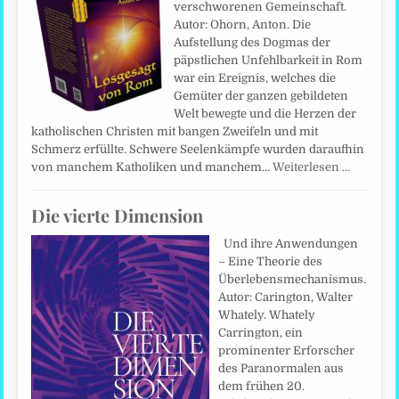
verschworenen Gemeinschaft.
Autor: Ohorn, Anton. Die
Aufstellung des Dogmas der
päpstlichen Unfehlbarkeit in Rom
war ein Ereignis, welches die
Gemüter der ganzen gebildeten
Welt bewegte und die Herzen der
katholischen Christen mit bangen Zweifeln und mit
Schmerz erfüllte. Schwere Seelenkämpfe wurden daraufhin
von manchem Katholiken und manchem…
Weiterlesen …
Die vierte Dimension
Und ihre Anwendungen
– Eine Theorie des
Überlebensmechanismus.
Autor: Carington, Walter
Whately. Whately
Carrington, ein
prominenter Erforscher
des Paranormalen aus
dem frühen 20.