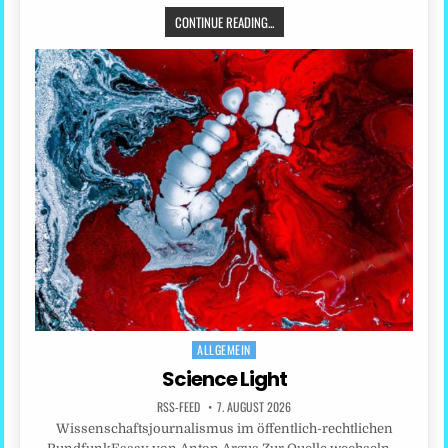
CONTINUE READING...
ALLGEMEIN
Posted
in
Science Light
RSS-FEED
7. AUGUST 2026
Wissenschaftsjournalismus im öffentlich-rechtlichen