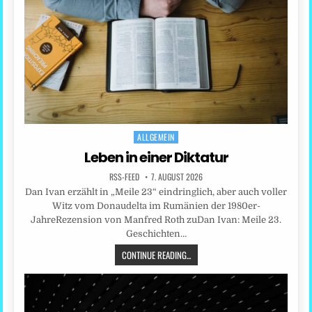
ALLGEMEIN
Posted
in
Leben in einer Diktatur
RSS-FEED
7. AUGUST 2026
Dan Ivan erzählt in „Meile 23“ eindringlich, aber auch voller
Witz vom Donaudelta im Rumänien der 1980er-
JahreRezension von Manfred Roth zuDan Ivan: Meile 23.
Geschichten…
CONTINUE READING...