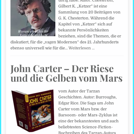
übrig habe. Autor: Chesterton,
Gilbert K. „Ketzer“ ist eine
Sammlung von 20 Beiträgen von
G. K. Chesterton. Während die
Kapitel von „Ketzer“ sich auf
bekannte Persönlichkeiten
beziehen, sind die Themen, die er
diskutiert, für die „vagen Modernen“ des 21. Jahrhunderts
ebenso universell wie für die…
Weiterlesen …
John Carter – Der Riese
und die Gelben vom Mars
vom Autor der Tarzan
Geschichten. Autor: Burroughs,
Edgar Rice. Die Saga um John
Carter vom Mars bzw. der
Barsoom- oder Mars-Zyklus ist
eine der bekanntesten und auch
beliebtesten Science-Fiction-
Buchreihen des Tarzan-Autors