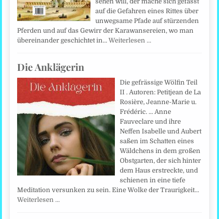
sehen will, der mache sich gefasst
auf die Gefahren eines Rittes über
unwegsame Pfade auf stürzenden
Pferden und auf das Gewirr der Karawansereien, wo man
übereinander geschichtet in…
Weiterlesen …
Die Anklägerin
Die gefrässige Wölfin Teil
II . Autoren: Petitjean de La
Rosière, Jeanne-Marie u.
Frédéric. ... Anne
Fauveclare und ihre
Neffen Isabelle und Aubert
saßen im Schatten eines
Wäldchens in dem großen
Obstgarten, der sich hinter
dem Haus erstreckte, und
schienen in eine tiefe
Meditation versunken zu sein. Eine Wolke der Traurigkeit…
Weiterlesen …