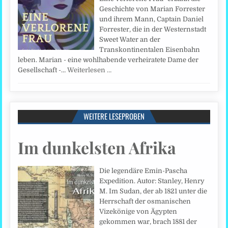
Geschichte von Marian Forrester
und ihrem Mann, Captain Daniel
Forrester, die in der Westernstadt
Sweet Water an der
Transkontinentalen Eisenbahn
leben. Marian - eine wohlhabende verheiratete Dame der
Gesellschaft -…
Weiterlesen …
WEITERE LESEPROBEN
Im dunkelsten Afrika
Die legendäre Emin-Pascha
Expedition. Autor: Stanley, Henry
M. Im Sudan, der ab 1821 unter die
Herrschaft der osmanischen
Vizekönige von Ägypten
gekommen war, brach 1881 der