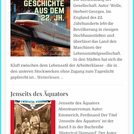
Gesellschaft. Autor: Wells,
Herbert Georges. Im
England des 22.
Jahrhunderts lebt die
Bevölkerung in riesigen
Hochhausstädten und
überlässt das Land den
Maschinen der
Lebensmittelgesellschaft.
In den Städten hat sich die
Kluft zwischen dem Lebensstil der Arbeiterklasse - die in
den unteren Stockwerken ohne Zugang zum Tageslicht
gepfercht ist…
Weiterlesen …
Jenseits des Äquators
Jenseits des Äquators
Abenteuerroman Autor:
Emmerich, Ferdinand Der Titel
'Jenseits des Äquators' ist der
Band 3 in der Buchreihe
'Historical Diamond'. Der Autor