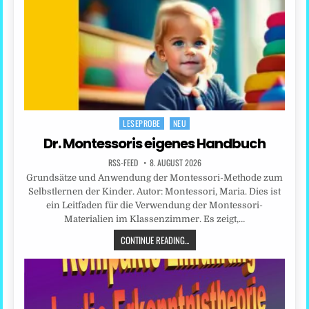
LESEPROBE
NEU
Posted
in
Dr. Montessoris eigenes Handbuch
RSS-FEED
8. AUGUST 2026
Grundsätze und Anwendung der Montessori-Methode zum
Selbstlernen der Kinder. Autor: Montessori, Maria. Dies ist
ein Leitfaden für die Verwendung der Montessori-
Materialien im Klassenzimmer. Es zeigt,…
CONTINUE READING...