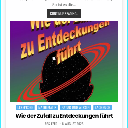
So ist es die…
CONTINUE READING...
LESEPROBE
MATHEMATIK
NATUR UND WISSEN
SACHBUCH
Posted
in
Wie der Zufall zu Entdeckungen führt
RSS-FEED
8. AUGUST 2026