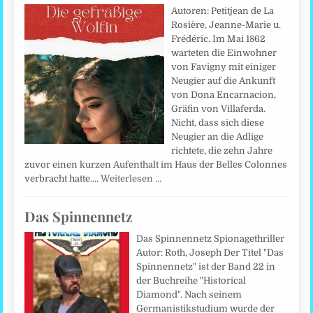
Autoren: Petitjean de La
Rosière, Jeanne-Marie u.
Frédéric. Im Mai 1862
warteten die Einwohner
von Favigny mit einiger
Neugier auf die Ankunft
von Dona Encarnacion,
Gräfin von Villaferda.
Nicht, dass sich diese
Neugier an die Adlige
richtete, die zehn Jahre
zuvor einen kurzen Aufenthalt im Haus der Belles Colonnes
verbracht hatte.…
Weiterlesen …
Das Spinnennetz
Das Spinnennetz Spionagethriller
Autor: Roth, Joseph Der Titel "Das
Spinnennetz" ist der Band 22 in
der Buchreihe "Historical
Diamond". Nach seinem
Germanistikstudium wurde der