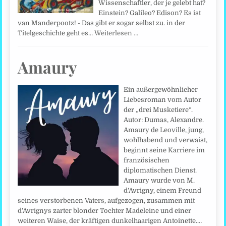
Wissenschaftler, der je gelebt hat?
Einstein? Galileo? Edison? Es ist
van Manderpootz! - Das gibt er sogar selbst zu. in der
Titelgeschichte geht es…
Weiterlesen …
Amaury
Ein außergewöhnlicher
Liebesroman vom Autor
der „drei Musketiere“.
Autor: Dumas, Alexandre.
Amaury de Leoville, jung,
wohlhabend und verwaist,
beginnt seine Karriere im
französischen
diplomatischen Dienst.
Amaury wurde von M.
d’Avrigny, einem Freund
seines verstorbenen Vaters, aufgezogen, zusammen mit
d’Avrignys zarter blonder Tochter Madeleine und einer
weiteren Waise, der kräftigen dunkelhaarigen Antoinette.…