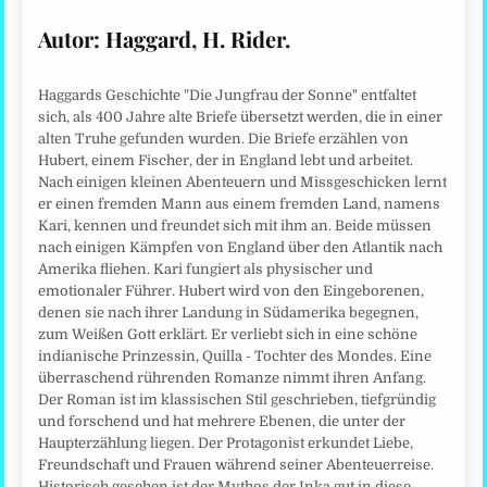
Autor: Haggard, H. Rider.
Haggards Geschichte "Die Jungfrau der Sonne" entfaltet
sich, als 400 Jahre alte Briefe übersetzt werden, die in einer
alten Truhe gefunden wurden. Die Briefe erzählen von
Hubert, einem Fischer, der in England lebt und arbeitet.
Nach einigen kleinen Abenteuern und Missgeschicken lernt
er einen fremden Mann aus einem fremden Land, namens
Kari, kennen und freundet sich mit ihm an. Beide müssen
nach einigen Kämpfen von England über den Atlantik nach
Amerika fliehen. Kari fungiert als physischer und
emotionaler Führer. Hubert wird von den Eingeborenen,
denen sie nach ihrer Landung in Südamerika begegnen,
zum Weißen Gott erklärt. Er verliebt sich in eine schöne
indianische Prinzessin, Quilla - Tochter des Mondes. Eine
überraschend rührenden Romanze nimmt ihren Anfang.
Der Roman ist im klassischen Stil geschrieben, tiefgründig
und forschend und hat mehrere Ebenen, die unter der
Haupterzählung liegen. Der Protagonist erkundet Liebe,
Freundschaft und Frauen während seiner Abenteuerreise.
Historisch gesehen ist der Mythos der Inka gut in diese