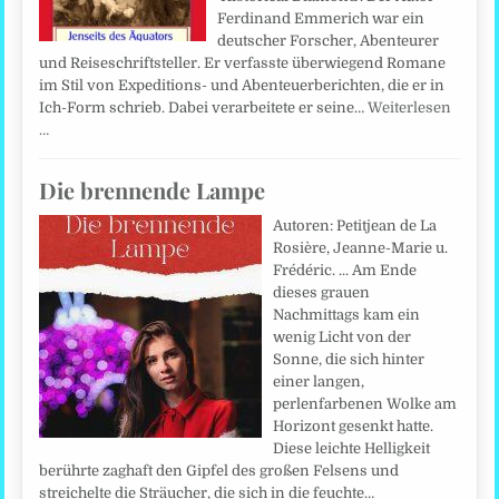
Ferdinand Emmerich war ein
deutscher Forscher, Abenteurer
und Reiseschriftsteller. Er verfasste überwiegend Romane
im Stil von Expeditions- und Abenteuerberichten, die er in
Ich-Form schrieb. Dabei verarbeitete er seine…
Weiterlesen
…
Die brennende Lampe
Autoren: Petitjean de La
Rosière, Jeanne-Marie u.
Frédéric. ... Am Ende
dieses grauen
Nachmittags kam ein
wenig Licht von der
Sonne, die sich hinter
einer langen,
perlenfarbenen Wolke am
Horizont gesenkt hatte.
Diese leichte Helligkeit
berührte zaghaft den Gipfel des großen Felsens und
streichelte die Sträucher, die sich in die feuchte…