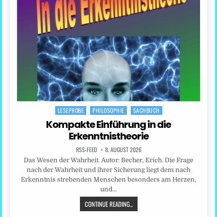
LESEPROBE
PHILOSOPHIE
SACHBUCH
Posted
in
Kompakte Einführung in die
Erkenntnistheorie
RSS-FEED
8. AUGUST 2026
Das Wesen der Wahrheit. Autor: Becher, Erich. Die Frage
nach der Wahrheit und ihrer Sicherung liegt dem nach
Erkenntnis strebenden Menschen besonders am Herzen,
und…
CONTINUE READING...