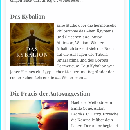
eiligen Blick darauf, legte…
Weiterlesen …
Das Kybalion
Eine Studie über die hermetische
Philosophie des Alten Ägyptens
und Griechenland. Autor:
Atkinson, William Walker.
Inhaltlich bezieht sich das Buch
auf die Aussagen der Tabula
Smaragdina und des Corpus
Hermeticum. Laut Kybalion war
jener Hermes ein ägyptischer Meister und Begründer der
esoterischen Lehren die u.…
Weiterlesen …
Die Praxis der Autosuggestion
Nach der Methode von
Emile Coué. Autor:
Brooks, C. Harry. Erreiche
die Kontrolle über dein
Leben. Der Autor begleitet