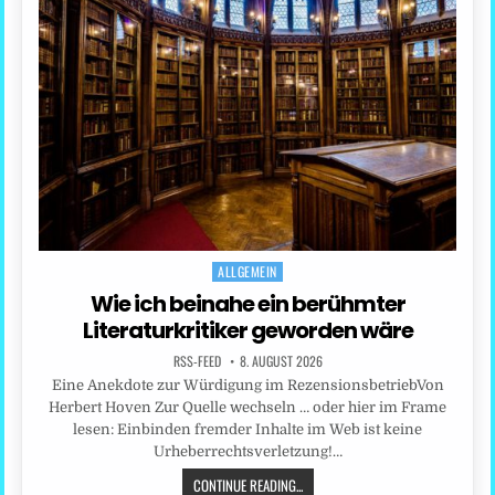
ALLGEMEIN
Posted
in
Wie ich beinahe ein berühmter
Literaturkritiker geworden wäre
RSS-FEED
8. AUGUST 2026
Eine Anekdote zur Würdigung im RezensionsbetriebVon
Herbert Hoven Zur Quelle wechseln … oder hier im Frame
lesen: Einbinden fremder Inhalte im Web ist keine
Urheberrechtsverletzung!…
CONTINUE READING...