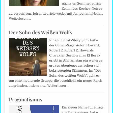
nächsten Sommer einige
Zeit in Les Roches-Noires
zu verbringen. Ich antwortete weder mit Ja noch mit Nein,…
Weiterlesen …
Der Sohn des Weißen Wolfs
Eine El Borak-Story vom Autor
der Conan-Saga. Autor: Howard,
Robert E. Robert E. Howards
Charakter Gordon alias El Borak
erlebt in Afghanistan ein weiteres
großes Abenteuer zwischen sich
bekriegenden Stämmen. Im "Der
Sohn des weißen Wolfs", geht es
um eine meuternde Gruppe, die beschließt, ein neues Reich
zu gründen, indem sie…
Weiterlesen …
Pragmatismus
Ein neuer Name für einige
alte Denkweisen. Autor: