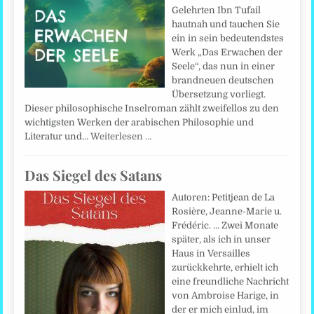
Gelehrten Ibn Tufail
hautnah und tauchen Sie
ein in sein bedeutendstes
Werk „Das Erwachen der
Seele“, das nun in einer
brandneuen deutschen
Übersetzung vorliegt.
Dieser philosophische Inselroman zählt zweifellos zu den
wichtigsten Werken der arabischen Philosophie und
Literatur und…
Weiterlesen …
Das Siegel des Satans
Autoren: Petitjean de La
Rosière, Jeanne-Marie u.
Frédéric. ... Zwei Monate
später, als ich in unser
Haus in Versailles
zurückkehrte, erhielt ich
eine freundliche Nachricht
von Ambroise Harige, in
der er mich einlud, im