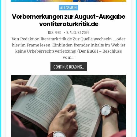
ALLGEMEIN
Posted
in
Vorbemerkungen zur August-Ausgabe
von literaturkritik.de
RSS-FEED
8. AUGUST 2026
Von Redaktion literaturkritik.de Zur Quelle wechseln … oder
hier im Frame lesen: Einbinden fremder Inhalte im Web ist
keine Urheberrechtsverletzung! (Der EuGH – Beschluss
vom…
CONTINUE READING...