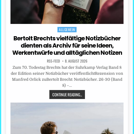
ALLGEMEIN
Posted
in
Bertolt Brechts vielfältige Notizbücher
dienten als Archiv für seine Ideen,
Werkentwürfe und alltäglichen Notizen
RSS-FEED
8. AUGUST 2026
Zum 70. Todestag Brechts hat der Suhrkamp Verlag Band 8
der Edition seiner Notizbücher veröffentlichtRezension von
Manfred Orlick zuBertolt Brecht: Notizbücher. 26-30 (Band
8) –…
CONTINUE READING...