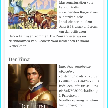
Massenmigration von
kapholländisch
sprechenden Bürgern ins
südafrikanische
Landesinnere ab dem
Jahr 1835, unter anderem,
um der britischen
Herrschaft zu entkommen. Die Einwanderer waren
Nachkommen von Siedlern vom westlichen Festland…
Weiterlesen …
Der Fürst
https://xn--toppbcher-
u9a.de/wp-
content/uploads/2023/09/
0e213489fd50d5f75eca210
b8fc2ee40efa99214c38174
e145ad7505090eb3d9.mp4
Il Principe in
Neuübersetzung mit einer
Einführung und