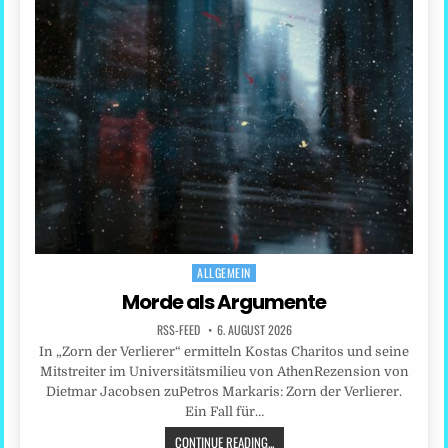
ALLGEMEIN
Posted
in
Morde als Argumente
RSS-FEED
6. AUGUST 2026
In „Zorn der Verlierer“ ermitteln Kostas Charitos und seine
Mitstreiter im Universitätsmilieu von AthenRezension von
Dietmar Jacobsen zuPetros Markaris: Zorn der Verlierer.
Ein Fall für…
CONTINUE READING...