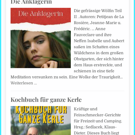
Die Anklägerin
Die gefrässige Wölfin Teil
II . Autoren: Petitjean de La
Rosière, Jeanne-Marie u.
Frédéric. ... Anne
Fauveclare und ihre
Neffen Isabelle und Aubert
saßen im Schatten eines
Wäldchens in dem großen
Obstgarten, der sich hinter
dem Haus erstreckte, und
schienen in eine tiefe
Meditation versunken zu sein. Eine Wolke der Traurigkeit…
Weiterlesen …
Kochbuch für ganze Kerle
Kräftige und
Feinschmecker-Gerichte
für Freizeit und Camping.
Hrsg.: Sedlacek, Klaus-
Dieter. Dieses Buch liegt