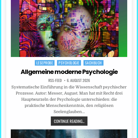
LESEPROBE
PSYCHOLOGIE
SACHBUCH
Posted
in
Allgemeine moderne Psychologie
RSS-FEED
6. AUGUST 2026
Systematische Einführung in die Wissenschaft psychischer
Prozesse. Autor: Messer, August. Man hat mit Recht drei
Hauptwurzeln der Psychologie unterschieden: die
praktische Menschenkenntnis, den religiösen
Seelenglauben…
CONTINUE READING...