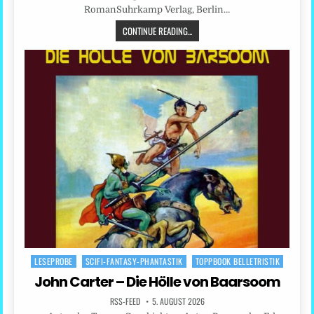
RomanSuhrkamp Verlag, Berlin…
CONTINUE READING...
LESEPROBE
SCIFI-FANTASY-PHANTASTIK
TOPPBOOK BELLETRISTIK
Posted
in
John Carter – Die Hölle von Baarsoom
RSS-FEED
5. AUGUST 2026