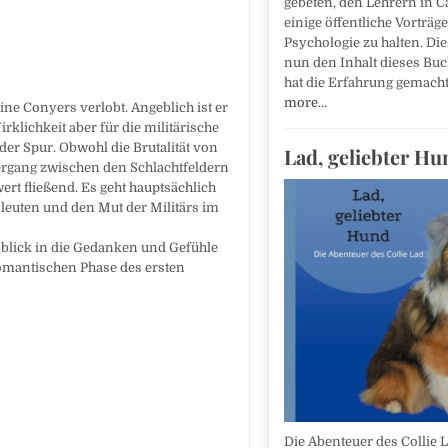
gebeten, den Lehrern in 
einige öffentliche Vorträg
Psychologie zu halten. Die
nun den Inhalt dieses Bu
hat die Erfahrung gemach
more…
ne Conyers verlobt. Angeblich ist er
irklichkeit aber für die militärische
er Spur. Obwohl die Brutalität von
Lad, geliebter Hu
ergang zwischen den Schlachtfeldern
rt fließend. Es geht hauptsächlich
leuten und den Mut der Militärs im
nblick in die Gedanken und Gefühle
romantischen Phase des ersten
Die Abenteuer des Collie L