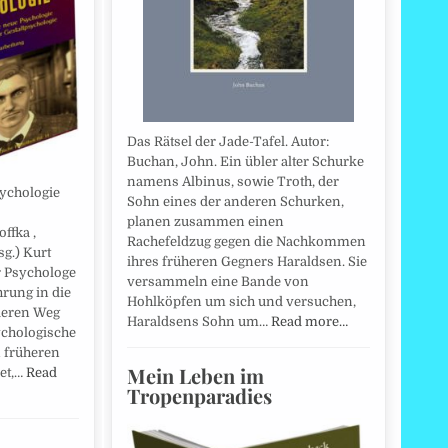
Das Rätsel der Jade-Tafel. Autor:
Buchan, John. Ein übler alter Schurke
namens Albinus, sowie Troth, der
sychologie
Sohn eines der anderen Schurken,
planen zusammen einen
ffka ,
Rachefeldzug gegen die Nachkommen
sg.) Kurt
ihres früheren Gegners Haraldsen. Sie
r Psychologe
versammeln eine Bande von
hrung in die
Hohlköpfen um sich und versuchen,
deren Weg
Haraldsens Sohn um…
Read more…
sychologische
n früheren
Mein Leben im
et,…
Read
Tropenparadies