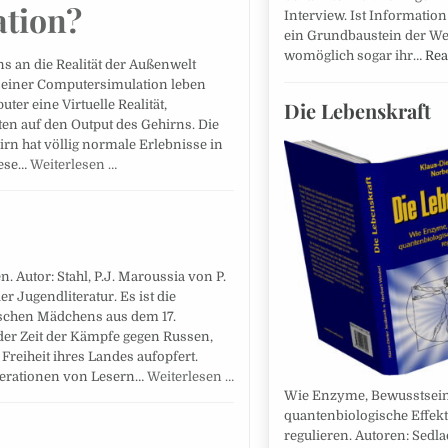
ation?
Interview. Ist Information
ein Grundbaustein der We
womöglich sogar ihr…
Rea
s an die Realität der Außenwelt
n einer Computersimulation leben
Die Lebenskraft
er eine Virtuelle Realität,
en auf den Output des Gehirns. Die
rn hat völlig normale Erlebnisse in
iese…
Weiterlesen …
 Autor: Stahl, P.J. Maroussia von P.
der Jugendliteratur. Es ist die
ischen Mädchens aus dem 17.
 der Zeit der Kämpfe gegen Russen,
Freiheit ihres Landes aufopfert.
nerationen von Lesern…
Weiterlesen …
Wie Enzyme, Bewusstsei
quantenbiologische Effek
regulieren. Autoren: Sedla