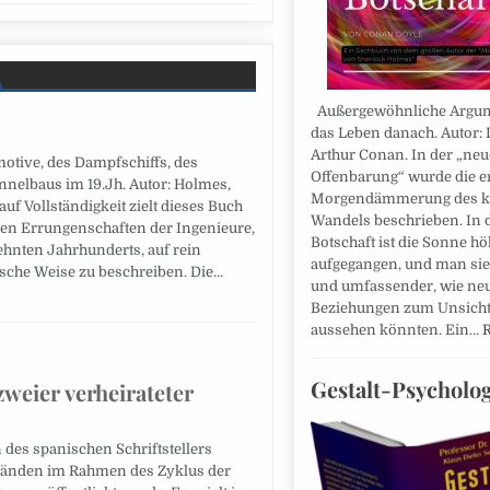
Außergewöhnliche Argum
das Leben danach. Autor: 
Arthur Conan. In der „ne
otive, des Dampfschiffs, des
Offenbarung“ wurde die e
nelbaus im 19.Jh. Autor: Holmes,
Morgendämmerung des 
f Vollständigkeit zielt dieses Buch
Wandels beschrieben. In 
oßen Errungenschaften der Ingenieure,
Botschaft ist die Sonne hö
hnten Jahrhunderts, auf rein
aufgegangen, und man sie
sche Weise zu beschreiben. Die…
und umfassender, wie ne
Beziehungen zum Unsich
aussehen könnten. Ein…
Gestalt-Psycholog
zweier verheirateter
 des spanischen Schriftstellers
r Bänden im Rahmen des Zyklus der