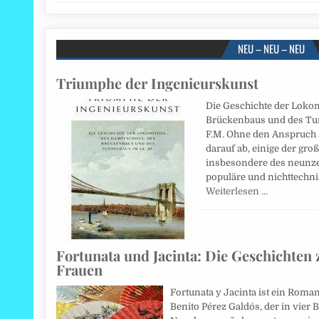
NEU – NEU – NEU
Triumphe der Ingenieurskunst
Die Geschichte der Lokom
Brückenbaus und des Tun
F.M. Ohne den Anspruch au
darauf ab, einige der gr
insbesondere des neunze
populäre und nichttechni
Weiterlesen …
Fortunata und Jacinta: Die Geschichten 
Frauen
Fortunata y Jacinta ist ein Roman
Benito Pérez Galdós, der in vie