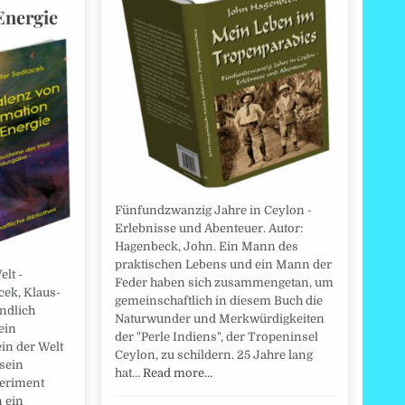
Energie
Fünfundzwanzig Jahre in Ceylon -
Erlebnisse und Abenteuer. Autor:
Hagenbeck, John. Ein Mann des
praktischen Lebens und ein Mann der
lt -
Feder haben sich zusammengetan, um
cek, Klaus-
gemeinschaftlich in diesem Buch die
endlich
Naturwunder und Merkwürdigkeiten
ein
der "Perle Indiens", der Tropeninsel
in der Welt
Ceylon, zu schildern. 25 Jahre lang
 sein
hat…
Read more…
periment
n ein