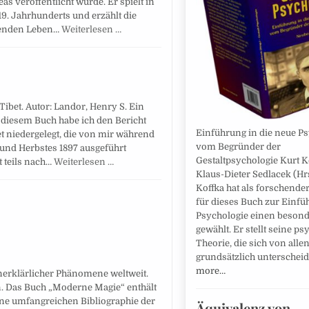
 veröffentlicht wurde. Er spielt in
19. Jahrhunderts und erzählt die
denden Leben…
Weiterlesen …
ibet. Autor: Landor, Henry S. Ein
 diesem Buch habe ich den Bericht
Einführung in die neue P
et niedergelegt, die von mir während
vom Begründer der
und Herbstes 1897 ausgeführt
Gestaltpsychologie Kurt Ko
t teils nach…
Weiterlesen …
Klaus-Dieter Sedlacek (Hr
Koffka hat als forschende
für dieses Buch zur Einfü
Psychologie einen beson
gewählt. Er stellt seine p
Theorie, die sich von alle
grundsätzlich unterscheid
more…
erklärlicher Phänomene weltweit.
n. Das Buch „Moderne Magie“ enthält
ine umfangreichen Bibliographie der
Äquivalenz von