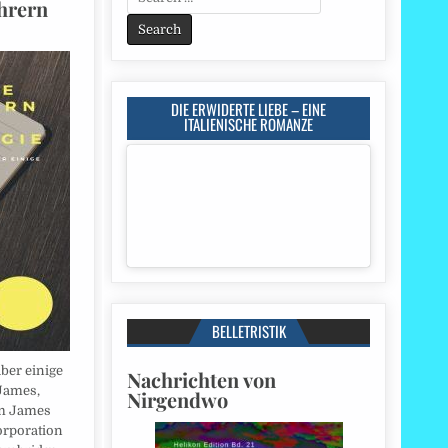
hrern
for:
DIE ERWIDERTE LIEBE – EINE
ITALIENISCHE ROMANZE
BELLETRISTIK
ber einige
Nachrichten von
 James,
Nirgendwo
am James
orporation