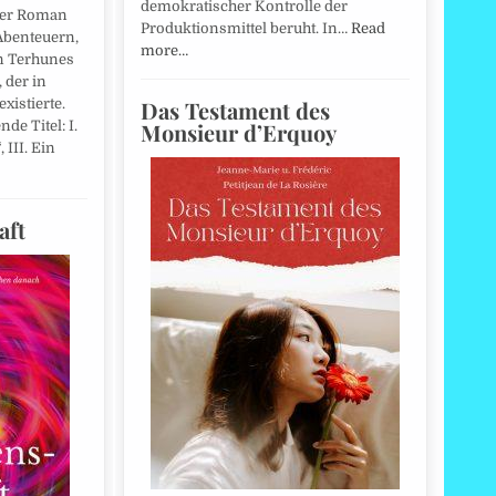
demokratischer Kontrolle der
Der Roman
Produktionsmittel beruht. In…
Read
Abenteuern,
more…
n Terhunes
 der in
Das Testament des
xistierte.
Monsieur d’Erquoy
de Titel: I.
 III. Ein
aft