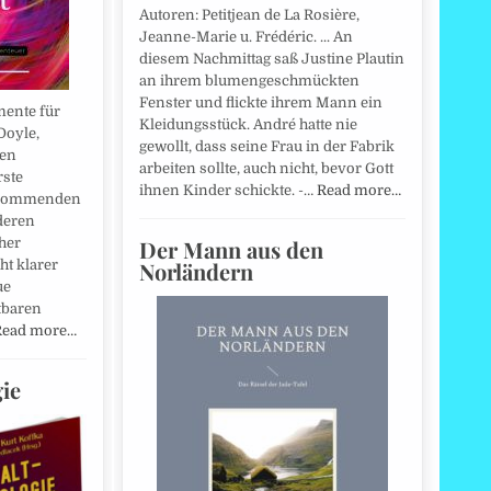
Autoren: Petitjean de La Rosière,
Jeanne-Marie u. Frédéric. ... An
diesem Nachmittag saß Justine Plautin
an ihrem blumengeschmückten
Fenster und flickte ihrem Mann ein
ente für
Kleidungsstück. André hatte nie
Doyle,
gewollt, dass seine Frau in der Fabrik
uen
arbeiten sollte, auch nicht, bevor Gott
rste
ihnen Kinder schickte. -…
Read more…
kommenden
deren
Der Mann aus den
her
Norländern
ht klarer
ue
tbaren
Read more…
ie