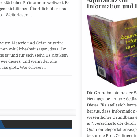
erklärlicher Phänomene weltweit. Es
Information und 
 geschichtlichen Überblick über das
es…
Weiterlesen …
eiten Materie und Geist. Autorin:
nen mit Sicherheit sagen, dass „Im
g ist und für sich steht. Es gibt kein
wie dieses, und wenn der alte
: „Es gibt…
Weiterlesen …
Die Grundbausteine der We
Neuausgabe - Autor: Sedla
Dieter. "Es stellt sich letzt
heraus, dass Information 
wesentlicher Grundbauste
ist", versicherte der durch
Quantenteleportationsex
bekannte Prof. Zeilinger i