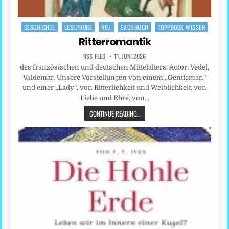
GESCHICHTE
LESEPROBE
NEU
SACHBUCH
TOPPBOOK WISSEN
Posted
in
Ritterromantik
RSS-FEED
11. JUNI 2026
des französischen und deutschen Mittelalters. Autor: Vedel,
Valdemar. Unsere Vorstellungen von einem „Gentleman“
und einer „Lady“, von Ritterlichkeit und Weiblichkeit, von
Liebe und Ehre, von…
CONTINUE READING...