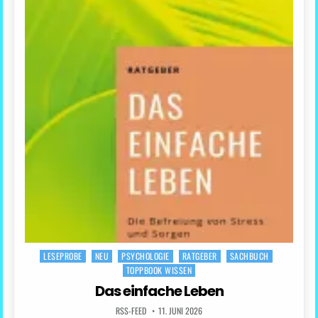
LESEPROBE
NEU
PSYCHOLOGIE
RATGEBER
SACHBUCH
Posted
TOPPBOOK WISSEN
in
Das einfache Leben
RSS-FEED
11. JUNI 2026