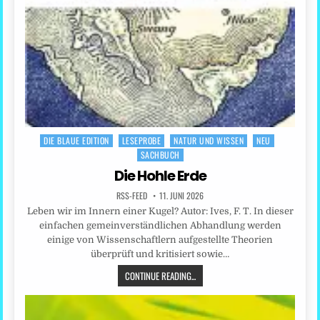
DIE BLAUE EDITION
LESEPROBE
NATUR UND WISSEN
NEU
Posted
SACHBUCH
in
Die Hohle Erde
RSS-FEED
11. JUNI 2026
Leben wir im Innern einer Kugel? Autor: Ives, F. T. In dieser
einfachen gemeinverständlichen Abhandlung werden
einige von Wissenschaftlern aufgestellte Theorien
überprüft und kritisiert sowie…
CONTINUE READING...