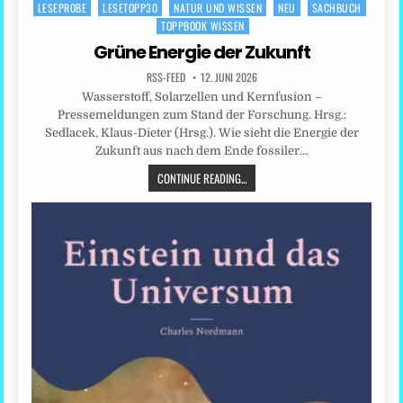
LESEPROBE
LESETOPP30
NATUR UND WISSEN
NEU
SACHBUCH
Posted
TOPPBOOK WISSEN
in
Grüne Energie der Zukunft
RSS-FEED
12. JUNI 2026
Wasserstoff, Solarzellen und Kernfusion –
Pressemeldungen zum Stand der Forschung. Hrsg.:
Sedlacek, Klaus-Dieter (Hrsg.). Wie sieht die Energie der
Zukunft aus nach dem Ende fossiler…
CONTINUE READING...