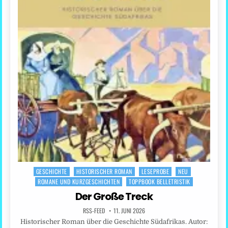
GESCHICHTE
HISTORISCHER ROMAN
LESEPROBE
NEU
Posted
ROMANE UND KURZGESCHICHTEN
TOPPBOOK BELLETRISTIK
in
Der Große Treck
RSS-FEED
11. JUNI 2026
Historischer Roman über die Geschichte Südafrikas. Autor: