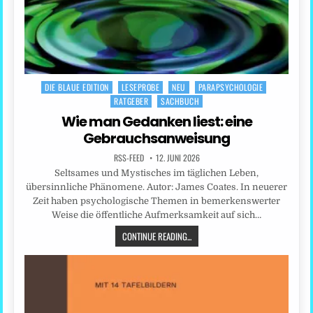
DIE BLAUE EDITION
LESEPROBE
NEU
PARAPSYCHOLOGIE
Posted
RATGEBER
SACHBUCH
in
Wie man Gedanken liest: eine
Gebrauchsanweisung
RSS-FEED
12. JUNI 2026
Seltsames und Mystisches im täglichen Leben,
übersinnliche Phänomene. Autor: James Coates. In neuerer
Zeit haben psychologische Themen in bemerkenswerter
Weise die öffentliche Aufmerksamkeit auf sich…
CONTINUE READING...