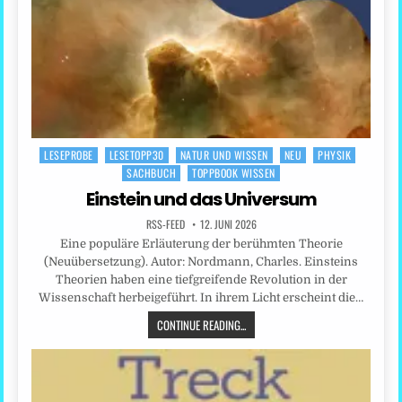
LESEPROBE
LESETOPP30
NATUR UND WISSEN
NEU
PHYSIK
Posted
SACHBUCH
TOPPBOOK WISSEN
in
Einstein und das Universum
RSS-FEED
12. JUNI 2026
Eine populäre Erläuterung der berühmten Theorie
(Neuübersetzung). Autor: Nordmann, Charles. Einsteins
Theorien haben eine tiefgreifende Revolution in der
Wissenschaft herbeigeführt. In ihrem Licht erscheint die…
CONTINUE READING...