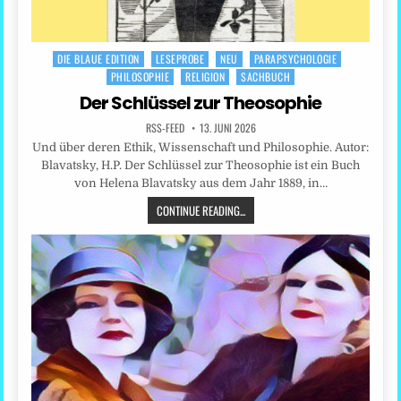
DIE BLAUE EDITION
LESEPROBE
NEU
PARAPSYCHOLOGIE
Posted
PHILOSOPHIE
RELIGION
SACHBUCH
in
Der Schlüssel zur Theosophie
RSS-FEED
13. JUNI 2026
Und über deren Ethik, Wissenschaft und Philosophie. Autor:
Blavatsky, H.P. Der Schlüssel zur Theosophie ist ein Buch
von Helena Blavatsky aus dem Jahr 1889, in…
CONTINUE READING...