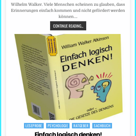
Wilhelm Walker. Viele Menschen scheinen zu glauben, dass
Erinnerungen einfach kommen und nicht gefördert werden
können….
CONTINUE READING...
LESEPROBE
PSYCHOLOGIE
RATGEBER
SACHBUCH
Posted
in
Einfach logisch denken!