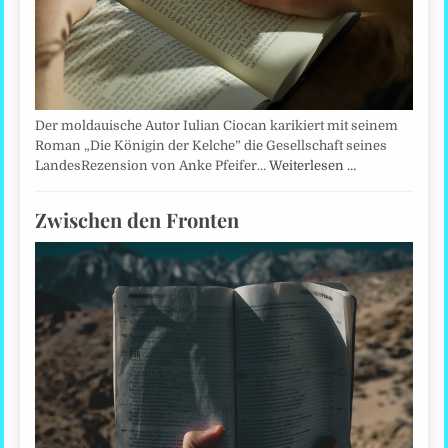
Der moldauische Autor Iulian Ciocan karikiert mit seinem
Roman „Die Königin der Kelche” die Gesellschaft seines
LandesRezension von Anke Pfeifer…
Weiterlesen …
Zwischen den Fronten