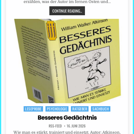
erzählen, was der Autor im fernen Osten und…
CONTINUE READING...
LESEPROBE
PSYCHOLOGIE
RATGEBER
SACHBUCH
Posted
in
Besseres Gedächtnis
RSS-FEED
16. JUNI 2026
Wie man es stärkt, trainiert und einsetzt. Autor: Atkinson,