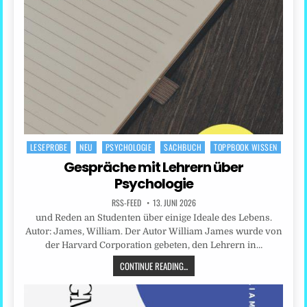
LESEPROBE
NEU
PSYCHOLOGIE
SACHBUCH
TOPPBOOK WISSEN
Posted
in
Gespräche mit Lehrern über
Psychologie
RSS-FEED
13. JUNI 2026
und Reden an Studenten über einige Ideale des Lebens.
Autor: James, William. Der Autor William James wurde von
der Harvard Corporation gebeten, den Lehrern in…
CONTINUE READING...