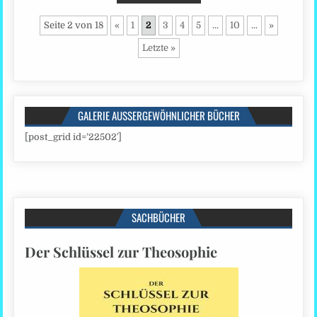
Seite 2 von 18
«
1
2
3
4
5
...
10
...
»
Letzte »
GALERIE AUSSERGEWÖHNLICHER BÜCHER
[post_grid id=’22502′]
SACHBÜCHER
Der Schlüssel zur Theosophie