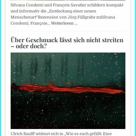
Silvana Condemi und François Savatier schildern kompakt
und informativ die „Entdeckung einer neuen
Menschenart“Rezension von Jörg Füllgrabe zuSilvana
Condemi; François…
Weiterlesen …
Über Geschmack lässt sich nicht streiten
– oder doch?
Ulrich Raulff widmet sich in „Wie es euch gefällt: Eine