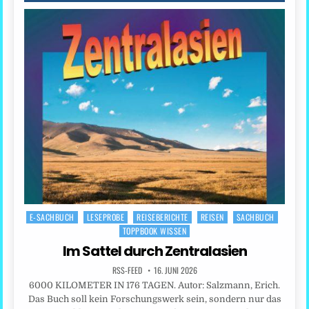
E-SACHBUCH
LESEPROBE
REISEBERICHTE
REISEN
SACHBUCH
Posted
TOPPBOOK WISSEN
in
Im Sattel durch Zentralasien
RSS-FEED
16. JUNI 2026
6000 KILOMETER IN 176 TAGEN. Autor: Salzmann, Erich.
Das Buch soll kein Forschungswerk sein, sondern nur das