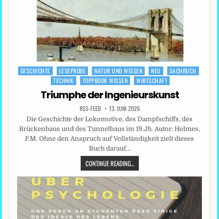
GESCHICHTE
LESEPROBE
NATUR UND WISSEN
NEU
SACHBUCH
Posted
TECHNIK
TOPPBOOK WISSEN
WIRTSCHAFT
in
Triumphe der Ingenieurskunst
RSS-FEED
13. JUNI 2026
Die Geschichte der Lokomotive, des Dampfschiffs, des
Brückenbaus und des Tunnelbaus im 19.Jh. Autor: Holmes,
F.M. Ohne den Anspruch auf Vollständigkeit zielt dieses
Buch darauf…
CONTINUE READING...