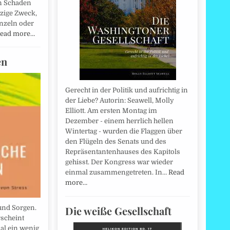
n Schaden
nzige Zweck,
inzeln oder
ead more…
en
Gerecht in der Politik und aufrichtig in
der Liebe? Autorin: Seawell, Molly
Elliott. Am ersten Montag im
Dezember - einem herrlich hellen
Wintertag - wurden die Flaggen über
den Flügeln des Senats und des
Repräsentantenhauses des Kapitols
gehisst. Der Kongress war wieder
einmal zusammengetreten. In…
Read
more…
Die weiße Gesellschaft
und Sorgen.
rscheint
l ein wenig