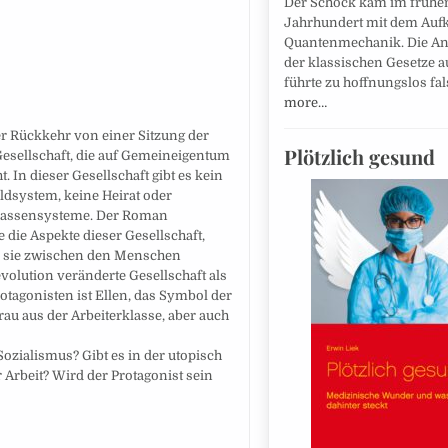
Der Schock kam im frühe
Jahrhundert mit dem Au
Quantenmechanik. Die 
der klassischen Gesetze 
führte zu hoffnungslos f
more…
er Rückkehr von einer Sitzung der
Plötzlich gesund
 Gesellschaft, die auf Gemeineigentum
 In dieser Gesellschaft gibt es kein
ldsystem, keine Heirat oder
 Klassensysteme. Der Roman
die Aspekte dieser Gesellschaft,
ie sie zwischen den Menschen
evolution veränderte Gesellschaft als
otagonisten ist Ellen, das Symbol der
au aus der Arbeiterklasse, aber auch
zialismus? Gibt es in der utopisch
Arbeit? Wird der Protagonist sein