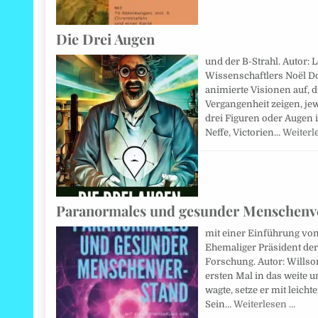
Die Drei Augen
und der B-Strahl. Autor: 
Wissenschaftlers Noël D
animierte Visionen auf, 
Vergangenheit zeigen, je
drei Figuren oder Augen 
Neffe, Victorien…
Weiterl
Paranormales und gesunder Menschenv
mit einer Einführung von
Ehemaliger Präsident der
Forschung. Autor: Willson
ersten Mal in das weite 
wagte, setze er mit leich
Sein…
Weiterlesen …