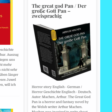
The great god Pan / Der
große Gott Pan –
zweisprachig
eschichte
thur. Auszug
liegen uns
cht mehr
s nicht sehr
rüben länger
eses Juwel
, will ich
Horror story English - German /
Horror Geschichte Englisch - Deutsch.
Autor: Machen, Arthur. The Great God
Pan is a horror and fantasy novel by
the Welsh writer Arthur Machen.
Machen was inspired to write about