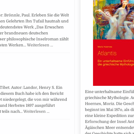
r: Brönnle, Paul. Erleben Sie die Welt
en Gelehrten Ibn Tufail hautnah und
 bedeutendstes Werk „Das Erwachen
iner brandneuen deutschen
eser philosophische Inselroman zählt
igsten Werken…
Weiterlesen …
ibet. Autor: Landor, Henry S. Ein
Eine unterhaltsame Einfü
 diesem Buch habe ich den Bericht
griechische Mythologie. A
et niedergelegt, die von mir während
Hoernes, Moriz. Die Gesch
und Herbstes 1897 ausgeführt
beginnt im Mai 187o, als d
t teils nach…
Weiterlesen …
eine kleine Expedition zur
Erforschung der Insel An
Ägäischen Meer entsendet
der Geschichte hatte sich 