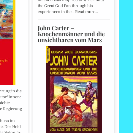
the Great God Pan through his
experiences in the…
Read more…
John Carter –
Knochenmänner und die
unsichtbaren vom Mars
hrung in die
utor*innen:
ichte
ie Regierung
thusa im
e. Der Held
als Volontär