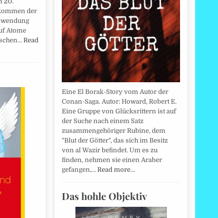
n 20.
fkommen der
Anwendung
auf Atome
alschen…
Read
Eine El Borak-Story vom Autor der
Conan-Saga. Autor: Howard, Robert E.
Eine Gruppe von Glücksrittern ist auf
der Suche nach einem Satz
zusammengehöriger Rubine, dem
"Blut der Götter", das sich im Besitz
von al Wazir befindet. Um es zu
finden, nehmen sie einen Araber
gefangen,…
Read more…
Das hohle Objektiv