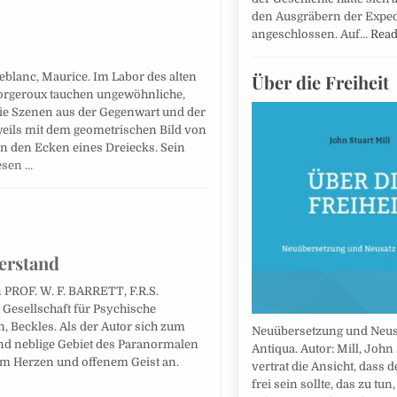
den Ausgräbern der Exped
angeschlossen. Auf…
Rea
Leblanc, Maurice. Im Labor des alten
Über die Freiheit
orgeroux tauchen ungewöhnliche,
die Szenen aus der Gegenwart und der
weils mit dem geometrischen Bild von
in den Ecken eines Dreiecks. Sein
esen …
erstand
 PROF. W. F. BARRETT, F.R.S.
 Gesellschaft für Psychische
, Beckles. Als der Autor sich zum
Neuübersetzung und Neus
und neblige Gebiet des Paranormalen
Antiqua. Autor: Mill, John 
tem Herzen und offenem Geist an.
vertrat die Ansicht, dass 
frei sein sollte, das zu tun,