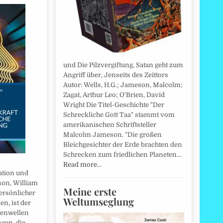
und Die Pilzvergiftung, Satan geht zum
Angriff über, Jenseits des Zeittors
Autor: Wells, H.G.; Jameson, Malcolm;
Zagat, Arthur Leo; O'Brien, David
Wright Die Titel-Geschichte "Der
Schreckliche Gott Taa" stammt vom
amerikanischen Schriftsteller
Malcolm Jameson. "Die großen
Bleichgesichter der Erde brachten den
Schrecken zum friedlichen Planeten…
Read more…
ation und
son, William
Meine erste
persönlicher
Weltumseglung
n, ist der
kenwellen
gen, die