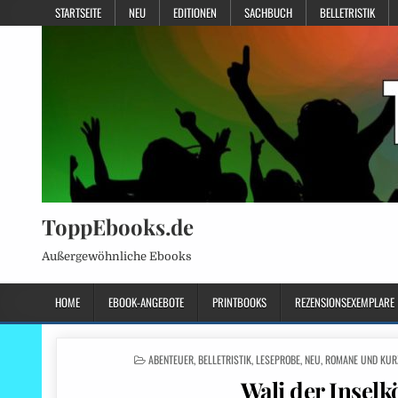
STARTSEITE
NEU
EDITIONEN
SACHBUCH
BELLETRISTIK
ToppEbooks.de
Außergewöhnliche Ebooks
HOME
EBOOK-ANGEBOTE
PRINTBOOKS
REZENSIONSEXEMPLARE
POSTED
ABENTEUER
,
BELLETRISTIK
,
LESEPROBE
,
NEU
,
ROMANE UND KUR
IN
Wali der Inselk