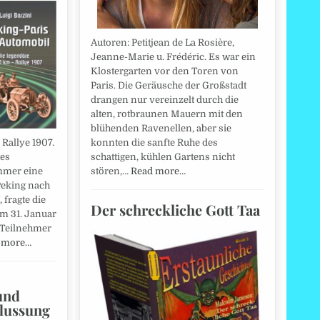
Autoren: Petitjean de La Rosière,
Jeanne-Marie u. Frédéric. Es war ein
Klostergarten vor den Toren von
Paris. Die Geräusche der Großstadt
drangen nur vereinzelt durch die
alten, rotbraunen Mauern mit den
blühenden Ravenellen, aber sie
Rallye 1907.
konnten die sanfte Ruhe des
 es
schattigen, kühlen Gartens nicht
mmer eine
stören,…
Read more…
Peking nach
 fragte die
Der schreckliche Gott Taa
am 31. Januar
 Teilnehmer
 more…
und
flussung