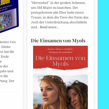
"Herrenhof" in der großen Scheune,
um Old Major zu lauschen. Der
preisgekrönte alte Eber hatte einen
Traum, in dem die Tiere der Farm das
Joch der Unterdrückung abschütteln
und…
Read more…
Die Einsamen von Myols
tseins von
-Dieter
n hat die
n Ende
he
ie der
fgabe und
rn die
tung. Der