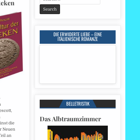
teken
for:
DIE ERWIDERTE LIEBE – EINE
ITALIENISCHE ROMANZE
-
BELLETRISTIK
m
scott,
Das Albtraumzimmer
n
inst die
er Neuen
Teil an