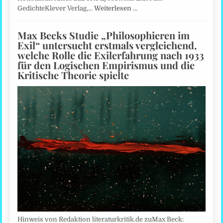
GedichteKlever Verlag,…
Weiterlesen …
Max Becks Studie „Philosophieren im
Exil“ untersucht erstmals vergleichend,
welche Rolle die Exilerfahrung nach 1933
für den Logischen Empirismus und die
Kritische Theorie spielte
Hinweis von Redaktion literaturkritik.de zuMax Beck: