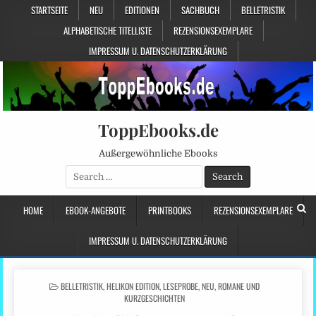
STARTSEITE
NEU
EDITIONEN
SACHBUCH
BELLETRISTIK
ALPHABETISCHE TITELLISTE
REZENSIONSEXEMPLARE
IMPRESSUM U. DATENSCHUTZERKLÄRUNG
ToppEbooks.de
Außergewöhnliche Ebooks
Search
for:
HOME
EBOOK-ANGEBOTE
PRINTBOOKS
REZENSIONSEXEMPLARE
IMPRESSUM U. DATENSCHUTZERKLÄRUNG
POSTED
BELLETRISTIK
,
HELIKON EDITION
,
LESEPROBE
,
NEU
,
ROMANE UND
IN
KURZGESCHICHTEN