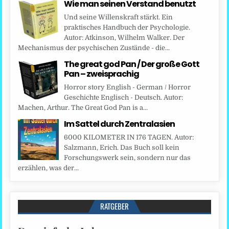
Wie man seinen Verstand benutzt
Und seine Willenskraft stärkt. Ein
praktisches Handbuch der Psychologie.
Autor: Atkinson, Wilhelm Walker. Der
Mechanismus der psychischen Zustände - die...
The great god Pan / Der große Gott
Pan – zweisprachig
Horror story English - German / Horror
Geschichte Englisch - Deutsch. Autor:
Machen, Arthur. The Great God Pan is a...
Im Sattel durch Zentralasien
6000 KILOMETER IN 176 TAGEN. Autor:
Salzmann, Erich. Das Buch soll kein
Forschungswerk sein, sondern nur das
erzählen, was der...
RATGEBER