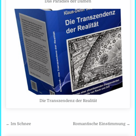
Das Paradies der Damen
Die Transzendenz der Realität
Beitragsnavigation
← Im Schnee
Romantische Einstimmung →