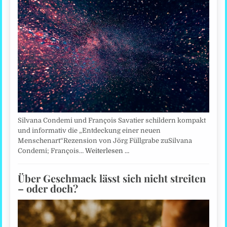
Silvana Condemi und François Savatier schildern kompakt
und informativ die „Entdeckung einer neuen
Menschenart“Rezension von Jörg Füllgrabe zuSilvana
Condemi; François…
Weiterlesen …
Über Geschmack lässt sich nicht streiten
– oder doch?