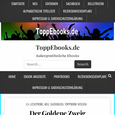
STARTSEITE
NEU
EDITIONEN
SACHBUCH
BELLETRISTIK
ALPHABETISCHE TITELLISTE
REZENSIONSEXEMPLARE
IMPRESSUM U. DATENSCHUTZERKLÄRUNG
ToppEbooks.de
Außergewöhnliche Ebooks
Search
for:
HOME
EBOOK-ANGEBOTE
PRINTBOOKS
REZENSIONSEXEMPLARE
IMPRESSUM U. DATENSCHUTZERKLÄRUNG
POSTED
LESEPROBE
,
NEU
,
SACHBUCH
,
TOPPBOOK WISSEN
IN
Der Goldene Zweig