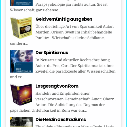
Parapsychologie gar nichts zu tun. Sie ist
Wissenschaft, ganz ebenso,...
Geld vernünftig ausgeben
Über die richtige Art von Sparsamkeit Autor:
Marden, Orison Swett Im Inhalt behandelte
Punkte: - Wirtschaft ist keine Schikane,
sondern...
Der Spiritismus
In Neusatz und aktueller Rechtschreibung.
Autor: du Prel, Carl. Der Spiritismus ist ohne
Zweifel die paradoxeste aller Wissenschaften
und er...
Losgesagt von Rom
Handeln und Empfinden einer
verschworenen Gemeinschaft. Autor: Ohorn,
Anton. Die Aufstellung des Dogmas der
päpstlichen Unfehlbarkeit in Rom war ein...
Die Heldin des Radiums
Eine kleine Biografie von Marie Curie. Marie