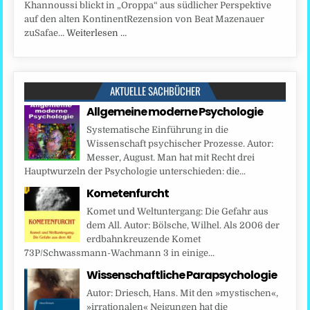
Khannoussi blickt in „Oroppa“ aus südlicher Perspektive
auf den alten KontinentRezension von Beat Mazenauer
zuSafae…
Weiterlesen …
AKTUELLE SACHBÜCHER
Allgemeine moderne Psychologie
Systematische Einführung in die
Wissenschaft psychischer Prozesse. Autor:
Messer, August. Man hat mit Recht drei
Hauptwurzeln der Psychologie unterschieden: die...
Kometenfurcht
Komet und Weltuntergang: Die Gefahr aus
dem All. Autor: Bölsche, Wilhel. Als 2006 der
erdbahnkreuzende Komet
73P/Schwassmann-Wachmann 3 in einige...
Wissenschaftliche Parapsychologie
Autor: Driesch, Hans. Mit den »mystischen«,
»irrationalen« Neigungen hat die