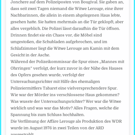
Jonchere auf dem Polizeiposten von Bougival. Sie gaben an,
dass seit zwei Tagen niemand die Witwe Lerouge, eine ihrer
Nachbarinnen, die allein in einem abgelegenen Haus lebte,
gesehen hatte. Sie hatten mehrmals an die Tür geklopft, aber
alles vergeblich. Die Polizei lässt daraufhin die Tür öffnen.
Drinnen findet sie ein Chaos vor, die Möbel sind
umgestoßen, die Schubladen aufgebrochen, und im
Schlafzimmer liegt die Witwe Lerouge am Kamin mit dem
Gesicht in der Asche.
Während der Polizeikommissar die Spur eines „Mannes mit
Ohrringen“ verfolgt, der kurz zuvor in der Nähe des Hauses
des Opfers gesehen wurde, verfolgt der
Untersuchungsrichter mit Hilfe des ehemaligen
Polizeiermittlers Tabaret eine vielversprechendere Spur.
Wie war der Mörder ins verschlossene Haus gekommen?
Was wusste der Untersuchungsrichter? Wer war die Witwe
wirklich und was war das Motiv? Alles Fragen, welche die
Spannung bis zum Schluss hochhalten.
Die Verfilmung der Affäre Lerouge als Produktion des WDR
wurde im August 1976 in zwei Teilen von der ARD
ausgestrahlt.