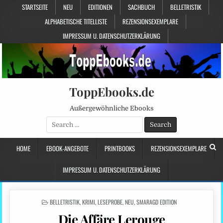
STARTSEITE
NEU
EDITIONEN
SACHBUCH
BELLETRISTIK
ALPHABETISCHE TITELLISTE
REZENSIONSEXEMPLARE
IMPRESSUM U. DATENSCHUTZERKLÄRUNG
ToppEbooks.de
Außergewöhnliche Ebooks
Search
for:
HOME
EBOOK-ANGEBOTE
PRINTBOOKS
REZENSIONSEXEMPLARE
IMPRESSUM U. DATENSCHUTZERKLÄRUNG
POSTED
BELLETRISTIK
,
KRIMI
,
LESEPROBE
,
NEU
,
SMARAGD EDITION
IN
Die Affäre Lerouge